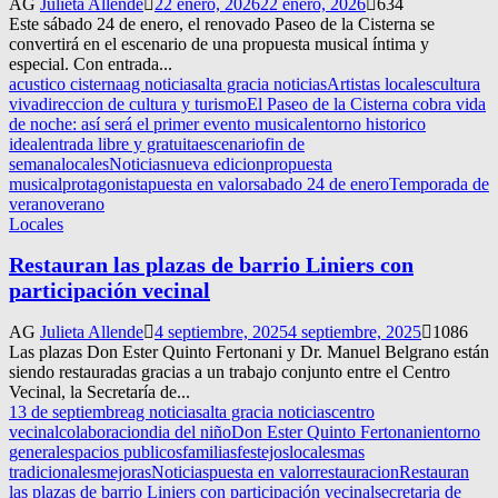
AG
Julieta Allende
22 enero, 2026
22 enero, 2026
634
Este sábado 24 de enero, el renovado Paseo de la Cisterna se
convertirá en el escenario de una propuesta musical íntima y
especial. Con entrada...
acustico cisterna
ag noticias
alta gracia noticias
Artistas locales
cultura
viva
direccion de cultura y turismo
El Paseo de la Cisterna cobra vida
de noche: así será el primer evento musical
entorno historico
ideal
entrada libre y gratuita
escenario
fin de
semana
locales
Noticias
nueva edicion
propuesta
musical
protagonista
puesta en valor
sabado 24 de enero
Temporada de
verano
verano
Locales
Restauran las plazas de barrio Liniers con
participación vecinal
AG
Julieta Allende
4 septiembre, 2025
4 septiembre, 2025
1086
Las plazas Don Ester Quinto Fertonani y Dr. Manuel Belgrano están
siendo restauradas gracias a un trabajo conjunto entre el Centro
Vecinal, la Secretaría de...
13 de septiembre
ag noticias
alta gracia noticias
centro
vecinal
colaboracion
dia del niño
Don Ester Quinto Fertonani
entorno
general
espacios publicos
familias
festejos
locales
mas
tradicionales
mejoras
Noticias
puesta en valor
restauracion
Restauran
las plazas de barrio Liniers con participación vecinal
secretaria de