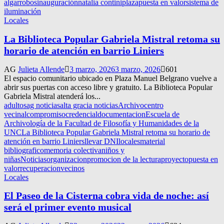
algarrobos
inauguración
natalia contini
plaza
puesta en valor
sistema de
iluminación
Locales
La Biblioteca Popular Gabriela Mistral retoma su
horario de atención en barrio Liniers
AG
Julieta Allende
3 marzo, 2026
3 marzo, 2026
601
El espacio comunitario ubicado en Plaza Manuel Belgrano vuelve a
abrir sus puertas con acceso libre y gratuito. La Biblioteca Popular
Gabriela Mistral atenderá los...
adultos
ag noticias
alta gracia noticias
Archivo
centro
vecinal
compromiso
credencial
documentacion
Escuela de
Archivología de la Facultad de Filosofía y Humanidades de la
UNC
La Biblioteca Popular Gabriela Mistral retoma su horario de
atención en barrio Liniers
llevar DNI
locales
material
bibliografico
memoria colectiva
niños y
niñas
Noticias
organizacion
promocion de la lectura
proyecto
puesta en
valor
recuperacion
vecinos
Locales
El Paseo de la Cisterna cobra vida de noche: así
será el primer evento musical