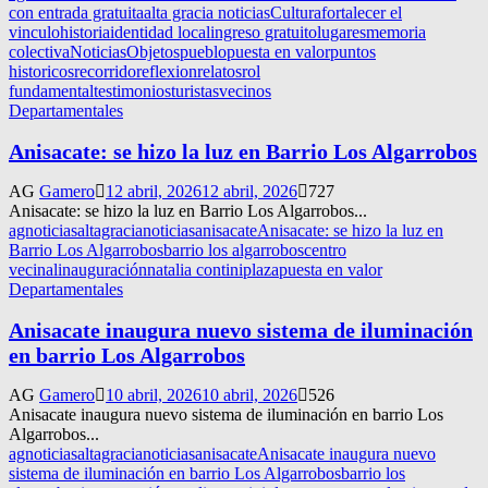
con entrada gratuita
alta gracia noticias
Cultura
fortalecer el
vinculo
historia
identidad local
ingreso gratuito
lugares
memoria
colectiva
Noticias
Objetos
pueblo
puesta en valor
puntos
historicos
recorrido
reflexion
relatos
rol
fundamental
testimonios
turistas
vecinos
Departamentales
Anisacate: se hizo la luz en Barrio Los Algarrobos
AG
Gamero
12 abril, 2026
12 abril, 2026
727
Anisacate: se hizo la luz en Barrio Los Algarrobos...
agnoticias
altagracianoticias
anisacate
Anisacate: se hizo la luz en
Barrio Los Algarrobos
barrio los algarrobos
centro
vecinal
inauguración
natalia contini
plaza
puesta en valor
Departamentales
Anisacate inaugura nuevo sistema de iluminación
en barrio Los Algarrobos
AG
Gamero
10 abril, 2026
10 abril, 2026
526
Anisacate inaugura nuevo sistema de iluminación en barrio Los
Algarrobos...
agnoticias
altagracianoticias
anisacate
Anisacate inaugura nuevo
sistema de iluminación en barrio Los Algarrobos
barrio los