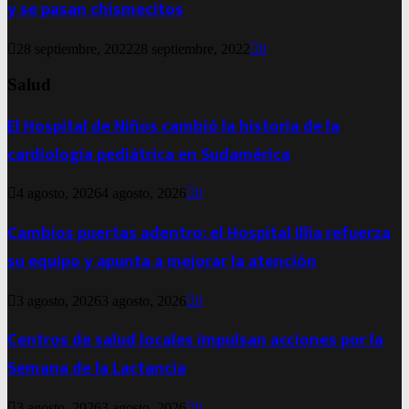
y se pasan chismecitos
28 septiembre, 2022
28 septiembre, 2022
0
Salud
El Hospital de Niños cambió la historia de la
cardiología pediátrica en Sudamérica
4 agosto, 2026
4 agosto, 2026
0
Cambios puertas adentro: el Hospital Illia refuerza
su equipo y apunta a mejorar la atención
3 agosto, 2026
3 agosto, 2026
0
Centros de salud locales impulsan acciones por la
Semana de la Lactancia
3 agosto, 2026
3 agosto, 2026
0