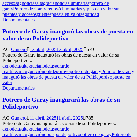
accesos
agnoticias
altagracianoticias
luminarias
potrero de
garay
Potrero de Garay renovó luminarias y puso en valor sus
puentes y accesos
puentes
puesta en valor
seguridad
Departamentales
Potrero de Garay inauguró las obras de puesta en
valor de su Polideportivo
AG
Gamero
13 abril, 2025
13 abril, 2025
679
Potrero de Garay inauguró las obras de puesta en valor de su
Polideportivo...
agnoticias
altagracianoticias
gerardo
martínez
inauguración
polideportivo
potrero de garay
Potrero de Garay
inauguró las obras de puesta en valor de su Polideportivo
puesta en
valor
Departamentales
Potrero de Garay inaugurará las obras de su
Polideportivo
AG
Gamero
11 abril, 2025
11 abril, 2025
785
Potrero de Garay inaugurará las obras de su Polideportivo...
agnoticias
altagracianoticias
gerardo
martínez
inauguración
obras
polideportivo
potrero de garay
Potrero de