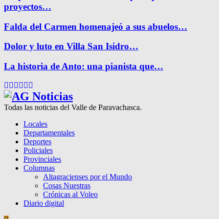
proyectos…
Falda del Carmen homenajeó a sus abuelos…
Dolor y luto en Villa San Isidro…
La historia de Anto: una pianista que…
Facebook
Twitter
Instagram
Pinterest
Google
Youtube
Todas las noticias del Valle de Paravachasca.
Locales
Departamentales
Deportes
Policiales
Provinciales
Columnas
Altagracienses por el Mundo
Cosas Nuestras
Crónicas al Voleo
Diario digital