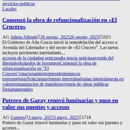
servicios publicos
Locales
Comenzó la obra de refuncionalización en «El
Crucero»
AG
Julieta Allende
26 agosto, 2025
26 agosto, 2025
1021
El Gobierno de Alta Gracia inició la remodelación del acceso a
Avenida del Libertador y del sector de «El Crucero”. Las tareas
incluyen pavimento intertrabado,...
accesos de la ciudad
ag noticias
alta gracia noticias
avenida del
libertador
bolardos de hormigon
Comenzó la obra de
refuncionalización en "El
Crucero"
estacionamiento
intendente
marcos
torres
mejoras
Noticias
pavimento intertrabado
plan integral
puesta en
valor
reorganizacion de transito
secretaria de obras publicas
Departamentales
Potrero de Garay renovó luminarias y puso en
valor sus puentes y accesos
AG
Gamero
3 mayo, 2025
3 mayo, 2025
1718
Potrero de Garay renovó luminarias y puso en valor sus puentes y
accesos...