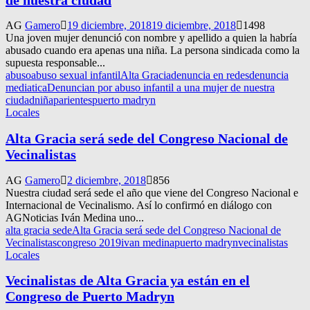
AG
Gamero
19 diciembre, 2018
19 diciembre, 2018
1498
Una joven mujer denunció con nombre y apellido a quien la habría
abusado cuando era apenas una niña. La persona sindicada como la
supuesta responsable...
abuso
abuso sexual infantil
Alta Gracia
denuncia en redes
denuncia
mediatica
Denuncian por abuso infantil a una mujer de nuestra
ciudad
niña
parientes
puerto madryn
Locales
Alta Gracia será sede del Congreso Nacional de
Vecinalistas
AG
Gamero
2 diciembre, 2018
856
Nuestra ciudad será sede el año que viene del Congreso Nacional e
Internacional de Vecinalismo. Así lo confirmó en diálogo con
AGNoticias Iván Medina uno...
alta gracia sede
Alta Gracia será sede del Congreso Nacional de
Vecinalistas
congreso 2019
ivan medina
puerto madryn
vecinalistas
Locales
Vecinalistas de Alta Gracia ya están en el
Congreso de Puerto Madryn