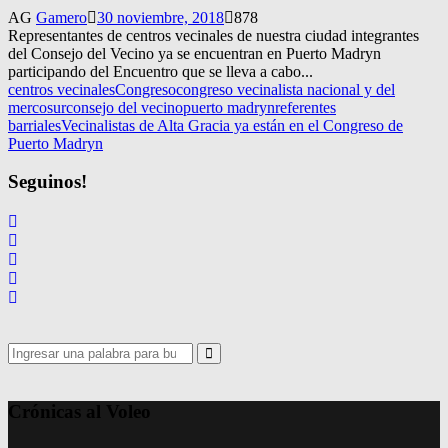
AG
Gamero
30 noviembre, 2018
878
Representantes de centros vecinales de nuestra ciudad integrantes
del Consejo del Vecino ya se encuentran en Puerto Madryn
participando del Encuentro que se lleva a cabo...
centros vecinales
Congreso
congreso vecinalista nacional y del
mercosur
consejo del vecino
puerto madryn
referentes
barriales
Vecinalistas de Alta Gracia ya están en el Congreso de
Puerto Madryn
Seguinos!
Search
for:
Search
Crónicas al Voleo