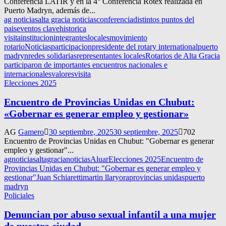
Conferencia LATIR y en la 4° Conferencia Rotex realizada en
Puerto Madryn, además de...
ag noticias
alta gracia noticias
conferencia
distintos puntos del
pais
eventos clave
historica
visita
institucion
integrantes
locales
movimiento
rotario
Noticias
participacion
presidente del rotary international
puerto
madryn
redes solidarias
representantes locales
Rotarios de Alta Gracia
participaron de importantes encuentros nacionales e
internacionales
valores
visita
Elecciones 2025
Encuentro de Provincias Unidas en Chubut:
«Gobernar es generar empleo y gestionar»
AG
Gamero
30 septiembre, 2025
30 septiembre, 2025
702
Encuentro de Provincias Unidas en Chubut: "Gobernar es generar
empleo y gestionar"...
agnoticias
altagracianoticias
Aluar
Elecciones 2025
Encuentro de
Provincias Unidas en Chubut: "Gobernar es generar empleo y
gestionar"
Juan Schiaretti
martin llaryora
provincias unidas
puerto
madryn
Policiales
Denuncian por abuso sexual infantil a una mujer
de nuestra ciudad