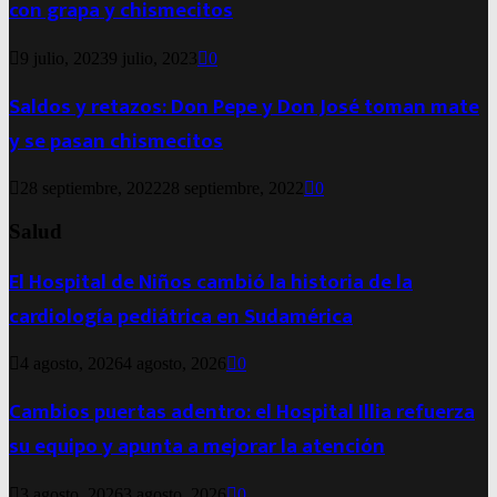
con grapa y chismecitos
9 julio, 2023
9 julio, 2023
0
Saldos y retazos: Don Pepe y Don José toman mate
y se pasan chismecitos
28 septiembre, 2022
28 septiembre, 2022
0
Salud
El Hospital de Niños cambió la historia de la
cardiología pediátrica en Sudamérica
4 agosto, 2026
4 agosto, 2026
0
Cambios puertas adentro: el Hospital Illia refuerza
su equipo y apunta a mejorar la atención
3 agosto, 2026
3 agosto, 2026
0