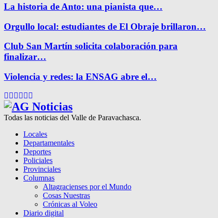
La historia de Anto: una pianista que…
Orgullo local: estudiantes de El Obraje brillaron…
Club San Martín solicita colaboración para
finalizar…
Violencia y redes: la ENSAG abre el…
Facebook
Twitter
Instagram
Pinterest
Google
Youtube
Todas las noticias del Valle de Paravachasca.
Locales
Departamentales
Deportes
Policiales
Provinciales
Columnas
Altagracienses por el Mundo
Cosas Nuestras
Crónicas al Voleo
Diario digital