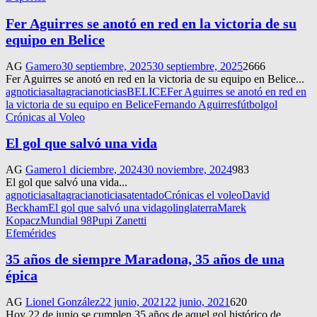
Fer Aguirres se anotó en red en la victoria de su
equipo en Belice
AG
Gamero
30 septiembre, 2025
30 septiembre, 2025
2666
Fer Aguirres se anotó en red en la victoria de su equipo en Belice...
agnoticias
altagracianoticias
BELICE
Fer Aguirres se anotó en red en
la victoria de su equipo en Belice
Fernando Aguirres
fútbol
gol
Crónicas al Voleo
El gol que salvó una vida
AG
Gamero
1 diciembre, 2024
30 noviembre, 2024
983
El gol que salvó una vida...
agnoticias
altagracianoticias
atentado
Crónicas el voleo
David
Beckham
El gol que salvó una vida
gol
inglaterra
Marek
Kopacz
Mundial 98
Pupi Zanetti
Efemérides
35 años de siempre Maradona, 35 años de una
épica
AG
Lionel González
22 junio, 2021
22 junio, 2021
620
Hoy 22 de junio se cumplen 35 años de aquel gol histórico de