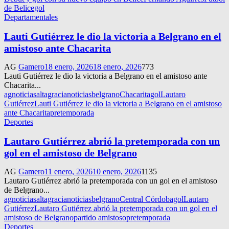
de Belice
gol
Departamentales
Lauti Gutiérrez le dio la victoria a Belgrano en el
amistoso ante Chacarita
AG
Gamero
18 enero, 2026
18 enero, 2026
773
Lauti Gutiérrez le dio la victoria a Belgrano en el amistoso ante
Chacarita...
agnoticias
altagracianoticias
belgrano
Chacarita
gol
Lautaro
Gutiérrez
Lauti Gutiérrez le dio la victoria a Belgrano en el amistoso
ante Chacarita
pretemporada
Deportes
Lautaro Gutiérrez abrió la pretemporada con un
gol en el amistoso de Belgrano
AG
Gamero
11 enero, 2026
10 enero, 2026
1135
Lautaro Gutiérrez abrió la pretemporada con un gol en el amistoso
de Belgrano...
agnoticias
altagracianoticias
belgrano
Central Córdoba
gol
Lautaro
Gutiérrez
Lautaro Gutiérrez abrió la pretemporada con un gol en el
amistoso de Belgrano
partido amistoso
pretemporada
Deportes