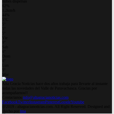
nubes dispersas
62%
1.2km/h
44%
5
°
C
5
°
5
°
5
°
Vie
9
°
Sab
6
°
Dom
6
°
Lun
5
°
Mar
Alta Gracia Noticias hace dos años trabaja para llevarte al instante
todas las novedades del Valle de Paravachasca. Gracias por
acompañarnos!!
Contactanos
info@altagracianoticias.com
Facebook
Twitter
Instagram
Pinterest
Google
Youtube
@2019 - altagracianoticias.com. All Right Reserved. Designed and
Hecho por
lma