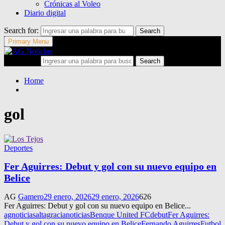
Crónicas al Voleo
Diario digital
Search for:
Search
Primary Menu
Search for:
Search
Home
gol
Deportes
Fer Aguirres: Debut y gol con su nuevo equipo en
Belice
AG
Gamero
29 enero, 2026
29 enero, 2026
626
Fer Aguirres: Debut y gol con su nuevo equipo en Belice...
agnoticias
altagracianoticias
Benque United FC
debut
Fer Aguirres:
Debut y gol con su nuevo equipo en Belice
Fernando Aguirres
Futbol