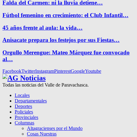
Falda del Carmen: ni la lluvia detiene…
Fútbol femenino en crecimiento: el Club Infantil…
45 años frente al aula: la vida…
Anisacate prepara los festejos por sus Fiestas…
Orgullo Merengue: Mateo Márquez fue convocado
al…
Facebook
Twitter
Instagram
Pinterest
Google
Youtube
Todas las noticias del Valle de Paravachasca.
Locales
Departamentales
Deportes
Policiales
Provinciales
Columnas
Altagracienses por el Mundo
Cosas Nuestras