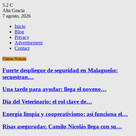
5.2
C
Alta Gracia
7 agosto, 2026
Inicio
Blog
Privacy
Advertisement
Contact
Últimas Noticias
Fuerte despliegue de seguridad en Malagueño:
secuestran…
Una tarde para ayudar: llega el noveno…
Día del Veterinario: el rol clave de…
Energía limpia y cooperativismo: así funciona el…
Risas aseguradas: Camilo Nicolás llega con su…