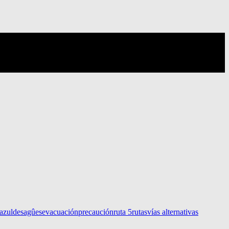
 azul
desagûes
evacuación
precaución
ruta 5
rutas
vías alternativas