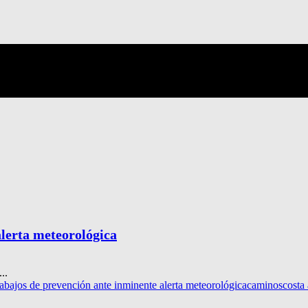
alerta meteorológica
..
rabajos de prevención ante inminente alerta meteorológica
caminos
costa