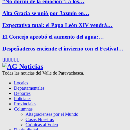
“No dormí de la emoción”: a los…
Alta Gracia se unió por Jazmín en…
Expectativa total: el Papa León XIV vendrá…
El Concejo aprobó el aumento del agua:…
Despeñaderos enciende el invierno con el Festival…
Facebook
Twitter
Instagram
Pinterest
Google
Youtube
Todas las noticias del Valle de Paravachasca.
Locales
Departamentales
Deportes
Policiales
Provinciales
Columnas
Altagracienses por el Mundo
Cosas Nuestras
Crónicas al Voleo
Diario digital