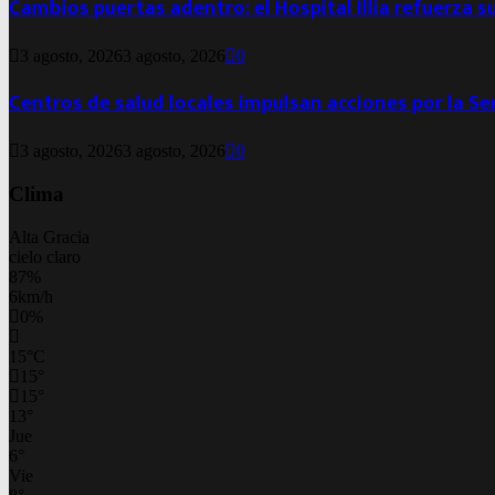
Cambios puertas adentro: el Hospital Illia refuerza s
3 agosto, 2026
3 agosto, 2026
0
Centros de salud locales impulsan acciones por la S
3 agosto, 2026
3 agosto, 2026
0
Clima
Alta Gracia
cielo claro
87%
6km/h
0%
15
°
C
15
°
15
°
13
°
Jue
6
°
Vie