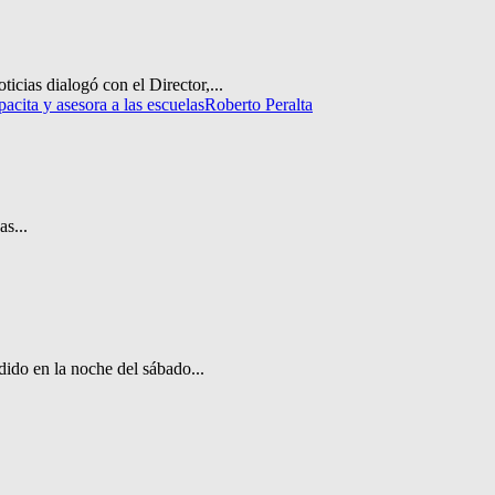
icias dialogó con el Director,...
acita y asesora a las escuelas
Roberto Peralta
s...
ido en la noche del sábado...