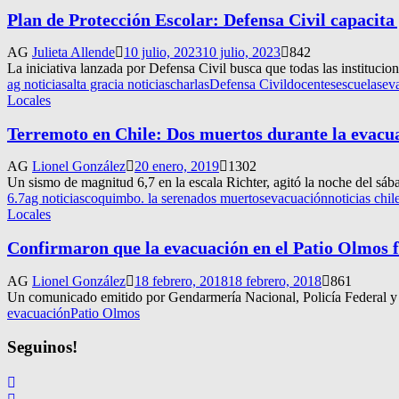
Plan de Protección Escolar: Defensa Civil capacita 
AG
Julieta Allende
10 julio, 2023
10 julio, 2023
842
La iniciativa lanzada por Defensa Civil busca que todas las instituci
ag noticias
alta gracia noticias
charlas
Defensa Civil
docentes
escuelas
ev
Locales
Terremoto en Chile: Dos muertos durante la evacu
AG
Lionel González
20 enero, 2019
1302
Un sismo de magnitud 6,7 en la escala Richter, agitó la noche del sáb
6.7
ag noticias
coquimbo. la serena
dos muertos
evacuación
noticias chil
Locales
Confirmaron que la evacuación en el Patio Olmos 
AG
Lionel González
18 febrero, 2018
18 febrero, 2018
861
Un comunicado emitido por Gendarmería Nacional, Policía Federal y P
evacuación
Patio Olmos
Seguinos!