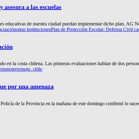
y asesora a las escuelas
ones educativas de nuestra ciudad puedan implementar dicho plan. AG Not
acuación
otras instituciones
Plan de Protección Escolar: Defensa Civil cap
ación
ado en la costa chilena. Las primeras evaluaciones hablan de dos persona
e
sismo
terremoto. chile
fue por una amenaza
olicía de la Provincia en la mañana de este domingo confirmó lo suced