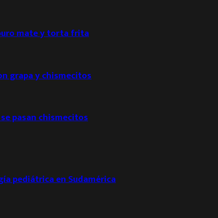
puro mate y torta frita
con grapa y chismecitos
 se pasan chismecitos
ogía pediátrica en Sudamérica