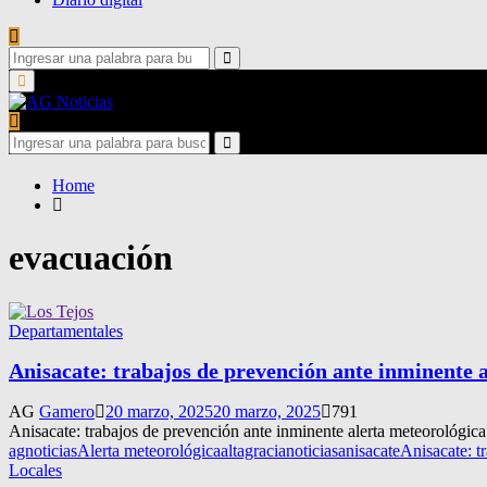
Search
for:
Search
Primary
Menu
Search
for:
Search
Home
evacuación
Departamentales
Anisacate: trabajos de prevención ante inminente 
AG
Gamero
20 marzo, 2025
20 marzo, 2025
791
Anisacate: trabajos de prevención ante inminente alerta meteorológica.
agnoticias
Alerta meteorológica
altagracianoticias
anisacate
Anisacate: t
Locales