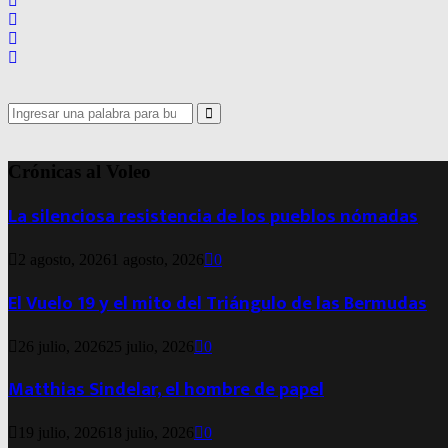
Search
for:
Search
Crónicas al Voleo
La silenciosa resistencia de los pueblos nómadas
2 agosto, 2026
1 agosto, 2026
0
El Vuelo 19 y el mito del Triángulo de las Bermudas
26 julio, 2026
25 julio, 2026
0
Matthias Sindelar, el hombre de papel
19 julio, 2026
18 julio, 2026
0