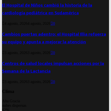
El Hospital de Niños cambió la historia de la
cardiología pediátrica en Sudamérica
4 agosto, 2026
4 agosto, 2026
0
Cambios puertas adentro: el Hospital Illia refuerza
su equipo y apunta a mejorar la atención
3 agosto, 2026
3 agosto, 2026
0
Centros de salud locales impulsan acciones por la
Semana de la Lactancia
3 agosto, 2026
3 agosto, 2026
0
Clima
Alta Gracia
nubes dispersas
62%