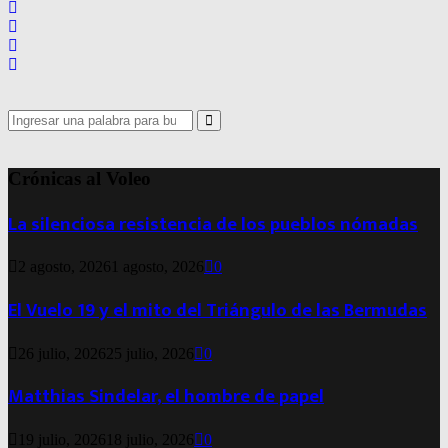
Search
for:
Search
Crónicas al Voleo
La silenciosa resistencia de los pueblos nómadas
2 agosto, 2026
1 agosto, 2026
0
El Vuelo 19 y el mito del Triángulo de las Bermudas
26 julio, 2026
25 julio, 2026
0
Matthias Sindelar, el hombre de papel
19 julio, 2026
18 julio, 2026
0