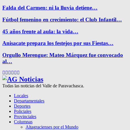
Falda del Carmen: ni la lluvia detiene…
Fútbol femenino en crecimiento: el Club Infantil…
45 años frente al aula: la vida…
Anisacate prepara los festejos por sus Fiestas…
Orgullo Merengue: Mateo Márquez fue convocado
al…
Facebook
Twitter
Instagram
Pinterest
Google
Youtube
Todas las noticias del Valle de Paravachasca.
Locales
Departamentales
Deportes
Policiales
Provinciales
Columnas
Altagracienses por el Mundo