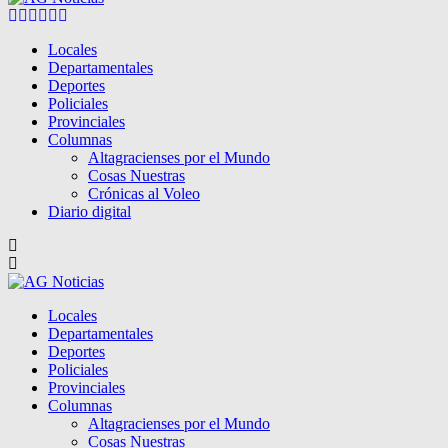
Facebook
Twitter
Instagram
Pinterest
Google
Youtube
Locales
Departamentales
Deportes
Policiales
Provinciales
Columnas
Altagracienses por el Mundo
Cosas Nuestras
Crónicas al Voleo
Diario digital
Locales
Departamentales
Deportes
Policiales
Provinciales
Columnas
Altagracienses por el Mundo
Cosas Nuestras