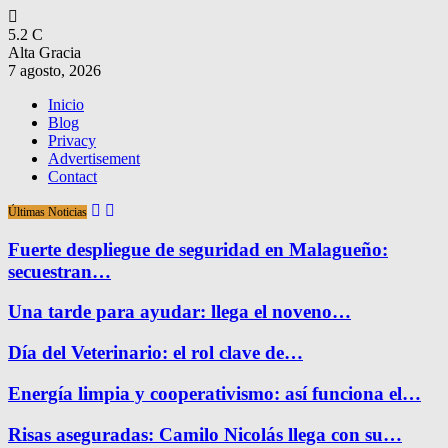
5.2
C
Alta Gracia
7 agosto, 2026
Inicio
Blog
Privacy
Advertisement
Contact
Últimas Noticias
Fuerte despliegue de seguridad en Malagueño:
secuestran…
Una tarde para ayudar: llega el noveno…
Día del Veterinario: el rol clave de…
Energía limpia y cooperativismo: así funciona el…
Risas aseguradas: Camilo Nicolás llega con su…