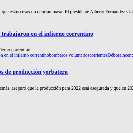
que estas cosas no ocurran más». El presidente Alberto Fernández visitó
 trabajaron en el infierno correntino
ierno correntino...
n en el infierno correntino
bomberos voluntarios
corrientes
Débora
incen
os de producción yerbatera
demás, aseguró que la producción para 2022 está asegurada y que en 20