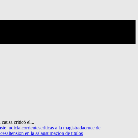
ausa criticó el...
ste judicial
corrientes
criticas a la magistrada
cruce de
ocesal
tension en la sala
usurpacion de titulos