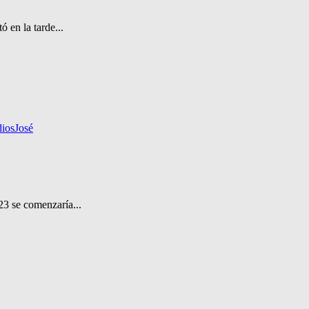
 en la tarde...
dios
José
23 se comenzaría...