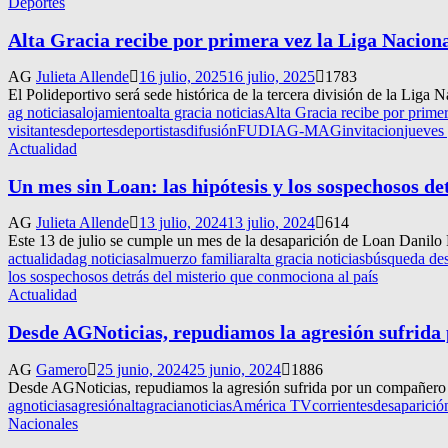
Deportes
Alta Gracia recibe por primera vez la Liga Nacion
AG
Julieta Allende
16 julio, 2025
16 julio, 2025
1783
El Polideportivo será sede histórica de la tercera división de la Liga 
ag noticias
alojamiento
alta gracia noticias
Alta Gracia recibe por prime
visitantes
deportes
deportistas
difusión
FUDIAG-MAG
invitacion
jueves
Actualidad
Un mes sin Loan: las hipótesis y los sospechosos de
AG
Julieta Allende
13 julio, 2024
13 julio, 2024
614
Este 13 de julio se cumple un mes de la desaparición de Loan Danilo P
actualidad
ag noticias
almuerzo familiar
alta gracia noticias
búsqueda de
los sospechosos detrás del misterio que conmociona al país
Actualidad
Desde AGNoticias, repudiamos la agresión sufrida
AG
Gamero
25 junio, 2024
25 junio, 2024
1886
Desde AGNoticias, repudiamos la agresión sufrida por un compañero pe
agnoticias
agresión
altagracianoticias
América TV
corrientes
desaparició
Nacionales