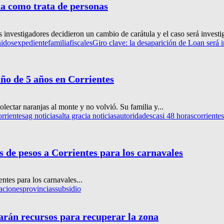
da como trata de personas
 investigadores decidieron un cambio de carátula y el caso será invest
nidos
expediente
familia
fiscales
Giro clave: la desaparición de Loan será 
iño de 5 años en Corrientes
olectar naranjas al monte y no volvió. Su familia y...
rrientes
ag noticias
alta gracia noticias
autoridades
casi 48 horas
corrientes
s de pesos a Corrientes para los carnavales
ntes para los carnavales...
aciones
provincias
subsidio
narán recursos para recuperar la zona