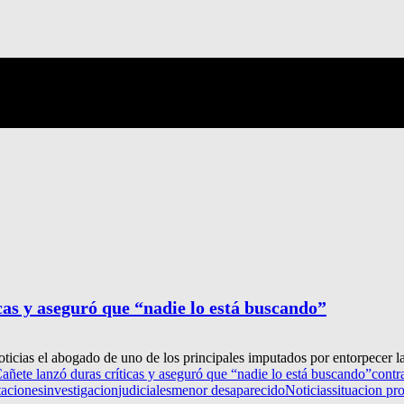
cas y aseguró que “nadie lo está buscando”
cias el abogado de uno de los principales imputados por entorpecer la c
añete lanzó duras críticas y aseguró que “nadie lo está buscando”
contra
aciones
investigacion
judiciales
menor desaparecido
Noticias
situacion pr