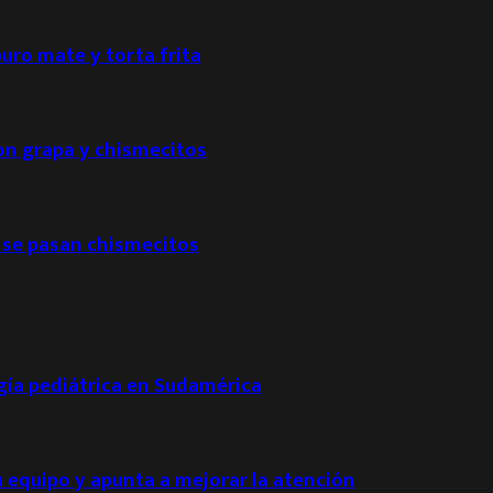
puro mate y torta frita
con grapa y chismecitos
 se pasan chismecitos
ogía pediátrica en Sudamérica
u equipo y apunta a mejorar la atención