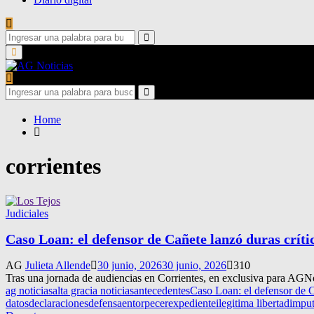
Search
for:
Search
Primary
Menu
Search
for:
Search
Home
corrientes
Judiciales
Caso Loan: el defensor de Cañete lanzó duras críti
AG
Julieta Allende
30 junio, 2026
30 junio, 2026
310
Tras una jornada de audiencias en Corrientes, en exclusiva para AGNoti
ag noticias
alta gracia noticias
antecedentes
Caso Loan: el defensor de C
datos
declaraciones
defensa
entorpecer
expediente
ilegitima libertad
imput