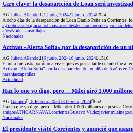
Giro clave: la desaparición de Loan será investiga
AG
Julieta Allende
21 junio, 2024
21 junio, 2024
924
A ocho días de la desaparición de Loan Danilo Peña en Corrientes, los
ag noticias
alta gracia noticias
corrientes
declaraciones
desaparición
dete
años
Noticias
rastrillajes
Nacionales
Activan «Alerta Sofía» por la desaparición de un n
AG
Julieta Allende
16 junio, 2024
16 junio, 2024
1516
El niño fue visto por última vez el jueves por la tarde cuando fue a rec
Activan "Alerta Sofía" por la desaparición de un niño de 5 años en Co
naranjas
zapatillas
Actualidad
Haz lo que yo digo, pero… Milei giró 1.000 millone
AG
Gamero
18 febrero, 2024
18 febrero, 2024
652
Haz lo que yo digo, pero... Milei giró 1.000 millones de pesos a Corrie
amigos
ATN
CARNAVAL
corrientes
Gustavo Valdez
javier milei
negoci
Nacionales
El presidente visitó Corrientes y anunció que asig