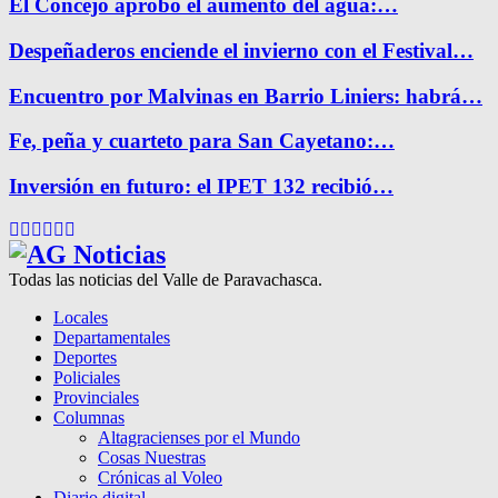
El Concejo aprobó el aumento del agua:…
Despeñaderos enciende el invierno con el Festival…
Encuentro por Malvinas en Barrio Liniers: habrá…
Fe, peña y cuarteto para San Cayetano:…
Inversión en futuro: el IPET 132 recibió…
Facebook
Twitter
Instagram
Pinterest
Google
Youtube
Todas las noticias del Valle de Paravachasca.
Locales
Departamentales
Deportes
Policiales
Provinciales
Columnas
Altagracienses por el Mundo
Cosas Nuestras
Crónicas al Voleo
Diario digital