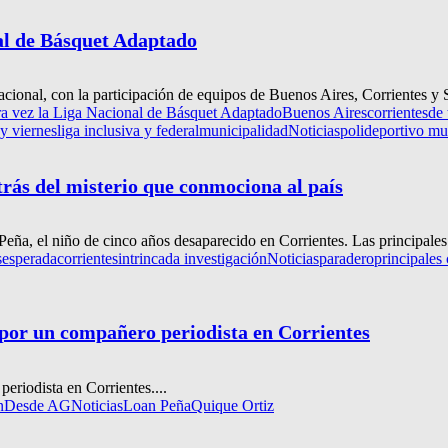
al de Básquet Adaptado
Nacional, con la participación de equipos de Buenos Aires, Corrientes y S
ra vez la Liga Nacional de Básquet Adaptado
Buenos Aires
corrientes
de 
 y viernes
liga inclusiva y federal
municipalidad
Noticias
polideportivo mu
trás del misterio que conmociona al país
eña, el niño de cinco años desaparecido en Corrientes. Las principales.
sesperada
corrientes
intrincada investigación
Noticias
paradero
principales 
 por un compañero periodista en Corrientes
riodista en Corrientes....
n
Desde AGNoticias
Loan Peña
Quique Ortiz