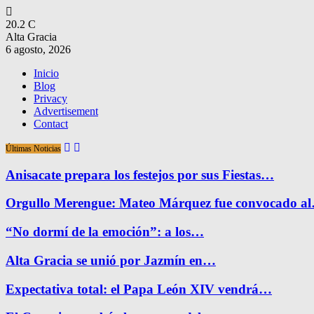
20.2
C
Alta Gracia
6 agosto, 2026
Inicio
Blog
Privacy
Advertisement
Contact
Últimas Noticias
Anisacate prepara los festejos por sus Fiestas…
Orgullo Merengue: Mateo Márquez fue convocado a
“No dormí de la emoción”: a los…
Alta Gracia se unió por Jazmín en…
Expectativa total: el Papa León XIV vendrá…