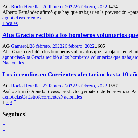
AG
Rocío Heredia
26 febrero, 2022
26 febrero, 2022
474
Alberto Fernández afirmó que hay que trabajar en la prevención «para 
agnoticias
corrientes
Locales
Alta Gracia recibió a los bomberos voluntarios que
AG
Gamero
26 febrero, 2022
26 febrero, 2022
605
Alta Gracia recibió a los bomberos voluntarios que trabajaron en el inf
agnoticias
Alta Gracia recibió a los bomberos voluntarios que trabajaro
Nacionales
Los incendios en Corrientes afectarían hasta 10 añ
AG
Rocío Heredia
23 febrero, 2022
23 febrero, 2022
557
Así lo afirmó Orlando Stvass, productor yerbatero de la provincia. A
agnoticias
Catástrofe
corrientes
Nacionales
Navegación
1
2
3
de
Seguinos!
entradas