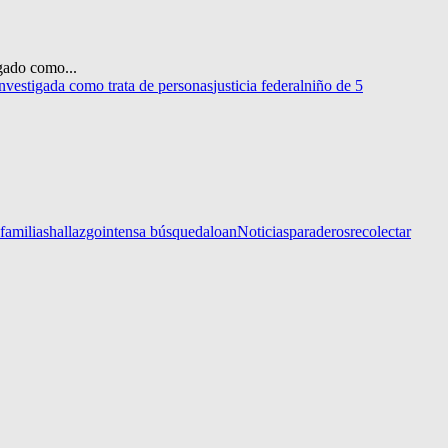
igado como...
investigada como trata de personas
justicia federal
niño de 5
familias
hallazgo
intensa búsqueda
loan
Noticias
paraderos
recolectar