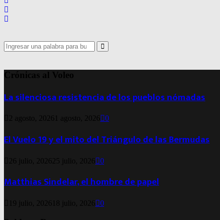
Search
for:
Search
Crónicas al Voleo
La silenciosa resistencia de los pueblos nómadas
2 agosto, 2026
1 agosto, 2026
0
El Vuelo 19 y el mito del Triángulo de las Bermudas
26 julio, 2026
25 julio, 2026
0
Matthias Sindelar, el hombre de papel
19 julio, 2026
18 julio, 2026
0