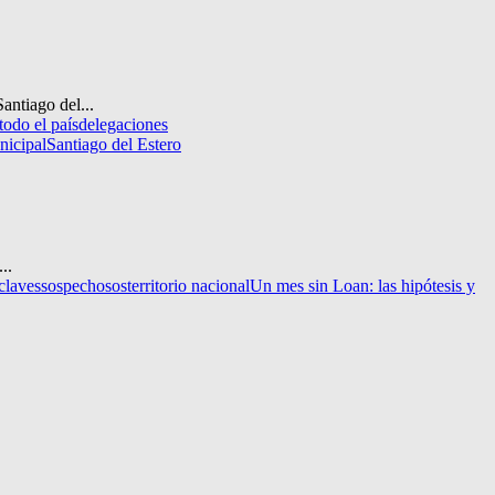
antiago del...
todo el país
delegaciones
nicipal
Santiago del Estero
..
claves
sospechosos
territorio nacional
Un mes sin Loan: las hipótesis y