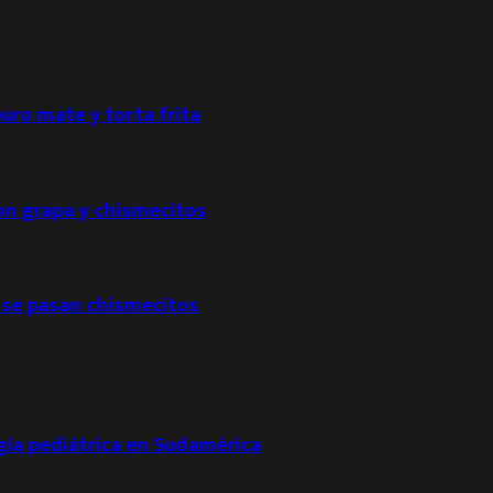
puro mate y torta frita
con grapa y chismecitos
 se pasan chismecitos
ogía pediátrica en Sudamérica