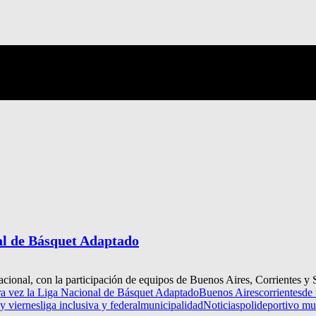
al de Básquet Adaptado
Nacional, con la participación de equipos de Buenos Aires, Corrientes y S
ra vez la Liga Nacional de Básquet Adaptado
Buenos Aires
corrientes
de 
 y viernes
liga inclusiva y federal
municipalidad
Noticias
polideportivo mu