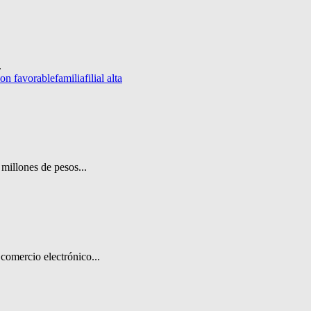
.
ion favorable
familia
filial alta
millones de pesos...
comercio electrónico...