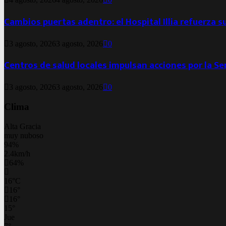
Cambios puertas adentro: el Hospital Illia refuerza s
3 agosto, 2026
3 agosto, 2026
0
Centros de salud locales impulsan acciones por la S
3 agosto, 2026
3 agosto, 2026
0
Clima
Alta Gracia
muy nuboso
94%
2.4km/h
64%
16
°
C
16
°
16
°
15
°
Jue