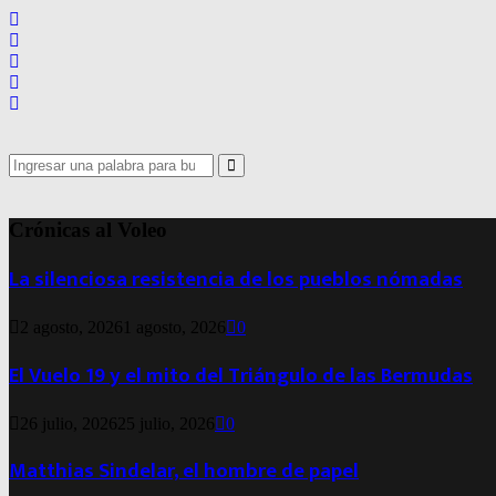
Search
for:
Search
Crónicas al Voleo
La silenciosa resistencia de los pueblos nómadas
2 agosto, 2026
1 agosto, 2026
0
El Vuelo 19 y el mito del Triángulo de las Bermudas
26 julio, 2026
25 julio, 2026
0
Matthias Sindelar, el hombre de papel