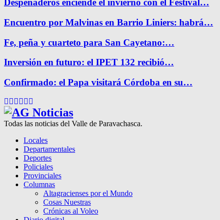
Despeñaderos enciende el invierno con el Festival…
Encuentro por Malvinas en Barrio Liniers: habrá…
Fe, peña y cuarteto para San Cayetano:…
Inversión en futuro: el IPET 132 recibió…
Confirmado: el Papa visitará Córdoba en su…
Facebook
Twitter
Instagram
Pinterest
Google
Youtube
Todas las noticias del Valle de Paravachasca.
Locales
Departamentales
Deportes
Policiales
Provinciales
Columnas
Altagracienses por el Mundo
Cosas Nuestras
Crónicas al Voleo
Diario digital