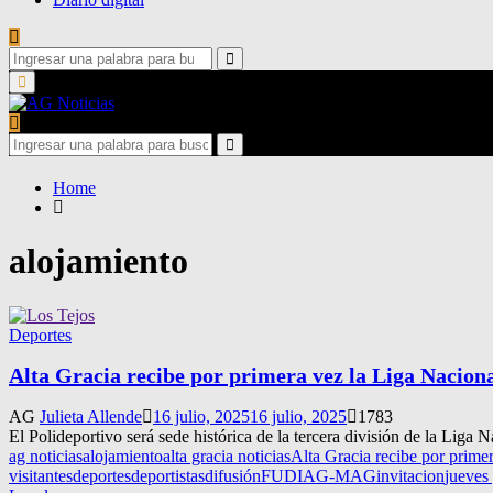
Search
for:
Search
Primary
Menu
Search
for:
Search
Home
alojamiento
Deportes
Alta Gracia recibe por primera vez la Liga Nacion
AG
Julieta Allende
16 julio, 2025
16 julio, 2025
1783
El Polideportivo será sede histórica de la tercera división de la Liga 
ag noticias
alojamiento
alta gracia noticias
Alta Gracia recibe por prime
visitantes
deportes
deportistas
difusión
FUDIAG-MAG
invitacion
jueves