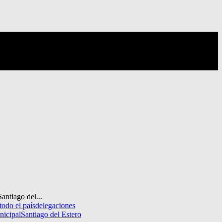
antiago del...
todo el país
delegaciones
nicipal
Santiago del Estero