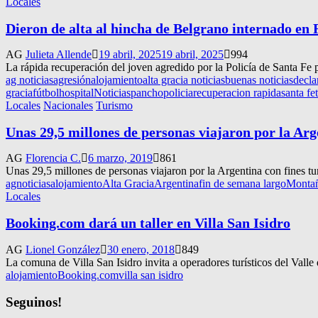
Locales
Dieron de alta al hincha de Belgrano internado en 
AG
Julieta Allende
19 abril, 2025
19 abril, 2025
994
La rápida recuperación del joven agredido por la Policía de Santa Fe p
ag noticias
agresión
alojamiento
alta gracia noticias
buenas noticias
decla
gracia
fútbol
hospital
Noticias
pancho
policia
recuperacion rapida
santa fe
Locales
Nacionales
Turismo
Unas 29,5 millones de personas viajaron por la Arg
AG
Florencia C.
6 marzo, 2019
861
Unas 29,5 millones de personas viajaron por la Argentina con fines tu
agnoticias
alojamiento
Alta Gracia
Argentina
fin de semana largo
Monta
Locales
Booking.com dará un taller en Villa San Isidro
AG
Lionel González
30 enero, 2018
849
La comuna de Villa San Isidro invita a operadores turísticos del Val
alojamiento
Booking.com
villa san isidro
Seguinos!