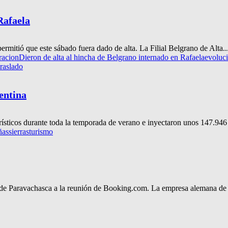
Rafaela
ermitió que este sábado fuera dado de alta. La Filial Belgrano de Alta..
racion
Dieron de alta al hincha de Belgrano internado en Rafaela
evoluc
traslado
entina
rísticos durante toda la temporada de verano e inyectaron unos 147.946 
ñas
sierras
turismo
le de Paravachasca a la reunión de Booking.com. La empresa alemana de 