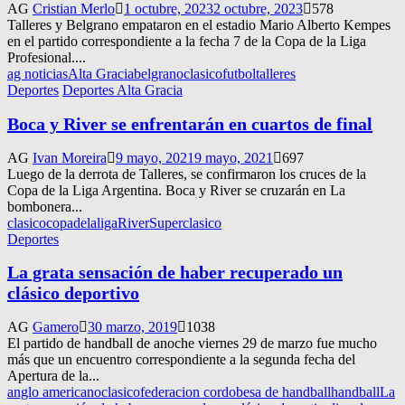
AG
Cristian Merlo
1 octubre, 2023
2 octubre, 2023
578
Talleres y Belgrano empataron en el estadio Mario Alberto Kempes
en el partido correspondiente a la fecha 7 de la Copa de la Liga
Profesional....
ag noticias
Alta Gracia
belgrano
clasico
futbol
talleres
Deportes
Deportes Alta Gracia
Boca y River se enfrentarán en cuartos de final
AG
Ivan Moreira
9 mayo, 2021
9 mayo, 2021
697
Luego de la derrota de Talleres, se confirmaron los cruces de la
Copa de la Liga Argentina. Boca y River se cruzarán en La
bombonera...
clasico
copadelaliga
River
Superclasico
Deportes
La grata sensación de haber recuperado un
clásico deportivo
AG
Gamero
30 marzo, 2019
1038
El partido de handball de anoche viernes 29 de marzo fue mucho
más que un encuentro correspondiente a la segunda fecha del
Apertura de la...
anglo americano
clasico
federacion cordobesa de handball
handball
La