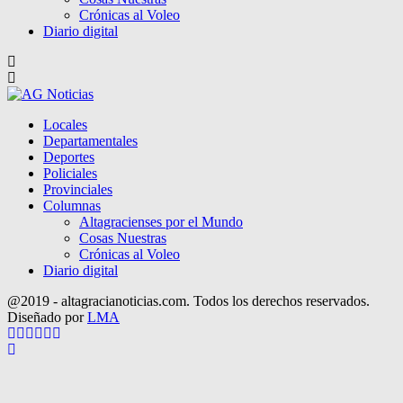
Crónicas al Voleo
Diario digital
Locales
Departamentales
Deportes
Policiales
Provinciales
Columnas
Altagracienses por el Mundo
Cosas Nuestras
Crónicas al Voleo
Diario digital
@2019 - altagracianoticias.com. Todos los derechos reservados.
Diseñado por
LMA
Facebook
Twitter
Instagram
Pinterest
Google
Youtube