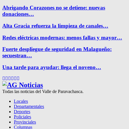
Abrigando Corazones no se detiene: nuevas
donaciones…
Alta Gracia refuerza la limpieza de canales…
Redes eléctricas modernas: menos fallas y mayor…
Fuerte despliegue de seguridad en Malagueño:
secuestran…
Una tarde para ayudar: llega el noveno…
Facebook
Twitter
Instagram
Pinterest
Google
Youtube
Todas las noticias del Valle de Paravachasca.
Locales
Departamentales
Deportes
Policiales
Provinciales
Columnas