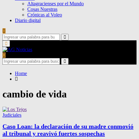
Altagracienses por el Mundo
Cosas Nuestras
Crónicas al Voleo
Diario digital
Search
for:
Search
Primary
Menu
Search
for:
Search
Home
cambio de vida
Judiciales
Caso Loan: la declaración de su madre conmovió
al tribunal y reavivó fuertes sospechas