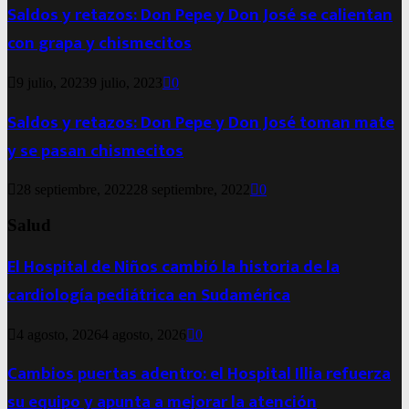
Saldos y retazos: Don Pepe y Don José se calientan
con grapa y chismecitos
9 julio, 2023
9 julio, 2023
0
Saldos y retazos: Don Pepe y Don José toman mate
y se pasan chismecitos
28 septiembre, 2022
28 septiembre, 2022
0
Salud
El Hospital de Niños cambió la historia de la
cardiología pediátrica en Sudamérica
4 agosto, 2026
4 agosto, 2026
0
Cambios puertas adentro: el Hospital Illia refuerza
su equipo y apunta a mejorar la atención