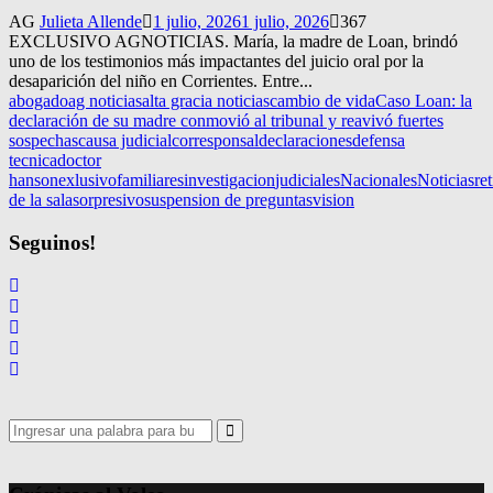
AG
Julieta Allende
1 julio, 2026
1 julio, 2026
367
EXCLUSIVO AGNOTICIAS. María, la madre de Loan, brindó
uno de los testimonios más impactantes del juicio oral por la
desaparición del niño en Corrientes. Entre...
abogado
ag noticias
alta gracia noticias
cambio de vida
Caso Loan: la
declaración de su madre conmovió al tribunal y reavivó fuertes
sospechas
causa judicial
corresponsal
declaraciones
defensa
tecnica
doctor
hanson
exlusivo
familiares
investigacion
judiciales
Nacionales
Noticias
ret
de la sala
sorpresivo
suspension de preguntas
vision
Seguinos!
Search
for:
Search