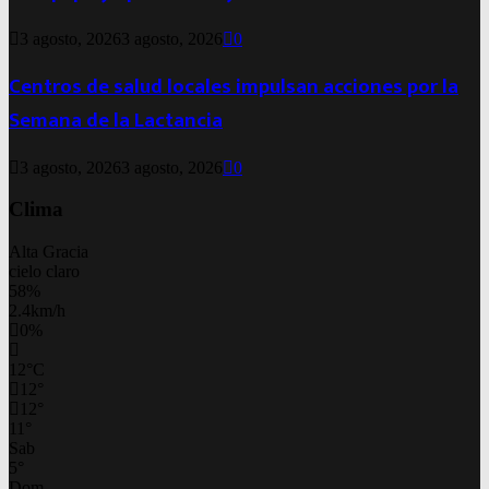
3 agosto, 2026
3 agosto, 2026
0
Centros de salud locales impulsan acciones por la
Semana de la Lactancia
3 agosto, 2026
3 agosto, 2026
0
Clima
Alta Gracia
cielo claro
58%
2.4km/h
0%
12
°
C
12
°
12
°
11
°
Sab
5
°
Dom