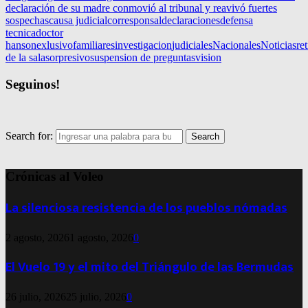
declaración de su madre conmovió al tribunal y reavivó fuertes
sospechas
causa judicial
corresponsal
declaraciones
defensa
tecnica
doctor
hanson
exlusivo
familiares
investigacion
judiciales
Nacionales
Noticias
ret
de la sala
sorpresivo
suspension de preguntas
vision
Seguinos!
Search for:
Search
Crónicas al Voleo
La silenciosa resistencia de los pueblos nómadas
2 agosto, 2026
1 agosto, 2026
0
El Vuelo 19 y el mito del Triángulo de las Bermudas
26 julio, 2026
25 julio, 2026
0