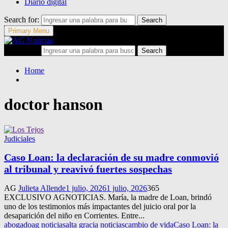
Diario digital
Search for:
Search
Primary Menu
Search for:
Search
Home
doctor hanson
Judiciales
Caso Loan: la declaración de su madre conmovió
al tribunal y reavivó fuertes sospechas
AG
Julieta Allende
1 julio, 2026
1 julio, 2026
365
EXCLUSIVO AGNOTICIAS. María, la madre de Loan, brindó
uno de los testimonios más impactantes del juicio oral por la
desaparición del niño en Corrientes. Entre...
abogado
ag noticias
alta gracia noticias
cambio de vida
Caso Loan: la