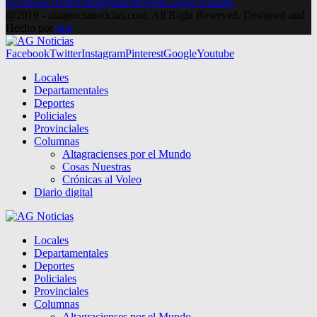
Facebook
Twitter
Instagram
Pinterest
Google
Youtube
@2019 - altagracianoticias.com. All Right Reserved. Designed and
Hecho por
lma
Facebook
Twitter
Instagram
Pinterest
Google
Youtube
Locales
Departamentales
Deportes
Policiales
Provinciales
Columnas
Altagracienses por el Mundo
Cosas Nuestras
Crónicas al Voleo
Diario digital
Locales
Departamentales
Deportes
Policiales
Provinciales
Columnas
Altagracienses por el Mundo