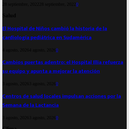
28 septiembre, 2022
28 septiembre, 2022
0
Salud
El Hospital de Niños cambió la historia de la
cardiología pediátrica en Sudamérica
4 agosto, 2026
4 agosto, 2026
0
Cambios puertas adentro: el Hospital Illia refuerza
su equipo y apunta a mejorar la atención
3 agosto, 2026
3 agosto, 2026
0
Centros de salud locales impulsan acciones por la
Semana de la Lactancia
3 agosto, 2026
3 agosto, 2026
0
Clima