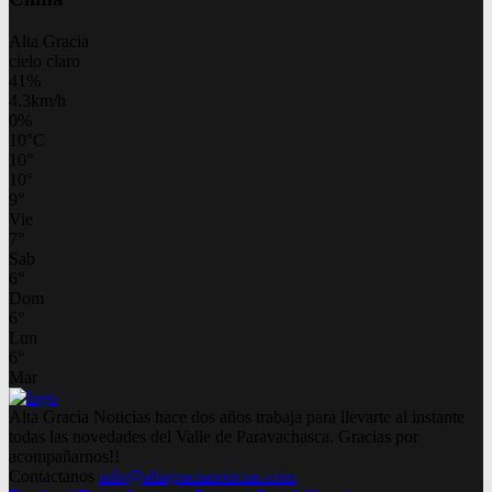
Alta Gracia
cielo claro
41%
4.3km/h
0%
10
°
C
10
°
10
°
9
°
Vie
7
°
Sab
6
°
Dom
6
°
Lun
6
°
Mar
Alta Gracia Noticias hace dos años trabaja para llevarte al instante
todas las novedades del Valle de Paravachasca. Gracias por
acompañarnos!!
Contactanos
info@altagracianoticias.com