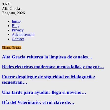
9.6
C
Alta Gracia
7 agosto, 2026
Inicio
Blog
Privacy
Advertisement
Contact
Últimas Noticias
Alta Gracia refuerza la limpieza de canales…
Redes eléctricas modernas: menos fallas y mayor…
Fuerte despliegue de seguridad en Malagueño:
secuestran…
Una tarde para ayudar: llega el noveno…
Día del Veterinario: el rol clave de…