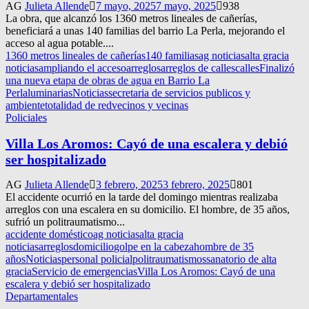
AG
Julieta Allende
7 mayo, 2025
7 mayo, 2025
938
La obra, que alcanzó los 1360 metros lineales de cañerías,
beneficiará a unas 140 familias del barrio La Perla, mejorando el
acceso al agua potable....
1360 metros lineales de cañerías
140 familias
ag noticias
alta gracia
noticias
ampliando el acceso
arreglos
arreglos de calles
calles
Finalizó
una nueva etapa de obras de agua en Barrio La
Perla
luminarias
Noticias
secretaria de servicios publicos y
ambiente
totalidad de red
vecinos y vecinas
Policiales
Villa Los Aromos: Cayó de una escalera y debió
ser hospitalizado
AG
Julieta Allende
3 febrero, 2025
3 febrero, 2025
801
El accidente ocurrió en la tarde del domingo mientras realizaba
arreglos con una escalera en su domicilio. El hombre, de 35 años,
sufrió un politraumatismo...
accidente doméstico
ag noticias
alta gracia
noticias
arreglos
domicilio
golpe en la cabeza
hombre de 35
años
Noticias
personal policial
politraumatismos
sanatorio de alta
gracia
Servicio de emergencias
Villa Los Aromos: Cayó de una
escalera y debió ser hospitalizado
Departamentales