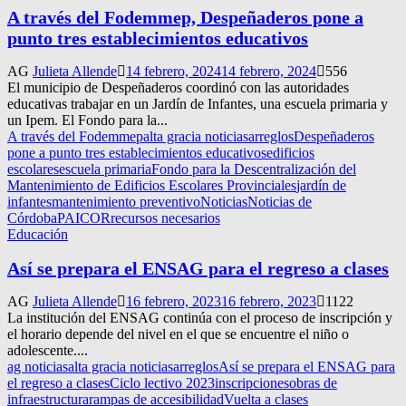
A través del Fodemmep, Despeñaderos pone a
punto tres establecimientos educativos
AG
Julieta Allende
14 febrero, 2024
14 febrero, 2024
556
El municipio de Despeñaderos coordinó con las autoridades
educativas trabajar en un Jardín de Infantes, una escuela primaria y
un Ipem. El Fondo para la...
A través del Fodemmep
alta gracia noticias
arreglos
Despeñaderos
pone a punto tres establecimientos educativos
edificios
escolares
escuela primaria
Fondo para la Descentralización del
Mantenimiento de Edificios Escolares Provinciales
jardín de
infantes
mantenimiento preventivo
Noticias
Noticias de
Córdoba
PAICOR
recursos necesarios
Educación
Así se prepara el ENSAG para el regreso a clases
AG
Julieta Allende
16 febrero, 2023
16 febrero, 2023
1122
La institución del ENSAG continúa con el proceso de inscripción y
el horario depende del nivel en el que se encuentre el niño o
adolescente....
ag noticias
alta gracia noticias
arreglos
Así se prepara el ENSAG para
el regreso a clases
Ciclo lectivo 2023
inscripciones
obras de
infraestructura
rampas de accesibilidad
Vuelta a clases