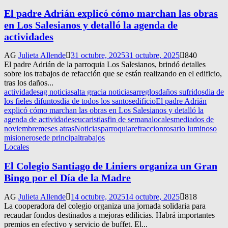
El padre Adrián explicó cómo marchan las obras
en Los Salesianos y detalló la agenda de
actividades
AG
Julieta Allende
31 octubre, 2025
31 octubre, 2025
840
El padre Adrián de la parroquia Los Salesianos, brindó detalles
sobre los trabajos de refacción que se están realizando en el edificio,
tras los daños...
actividades
ag noticias
alta gracia noticias
arreglos
daños sufridos
dia de
los fieles difuntos
dia de todos los santos
edificio
El padre Adrián
explicó cómo marchan las obras en Los Salesianos y detalló la
agenda de actividades
eucaristias
fin de semana
locales
mediados de
noviembre
meses atras
Noticias
parroquia
refraccion
rosario luminoso
misionero
sede principal
trabajos
Locales
El Colegio Santiago de Liniers organiza un Gran
Bingo por el Día de la Madre
AG
Julieta Allende
14 octubre, 2025
14 octubre, 2025
818
La cooperadora del colegio organiza una jornada solidaria para
recaudar fondos destinados a mejoras edilicias. Habrá importantes
premios en efectivo y servicio de buffet. El...