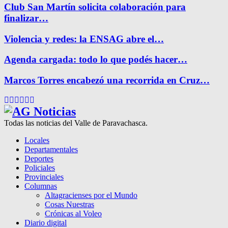
Club San Martín solicita colaboración para
finalizar…
Violencia y redes: la ENSAG abre el…
Agenda cargada: todo lo que podés hacer…
Marcos Torres encabezó una recorrida en Cruz…
Facebook
Twitter
Instagram
Pinterest
Google
Youtube
Todas las noticias del Valle de Paravachasca.
Locales
Departamentales
Deportes
Policiales
Provinciales
Columnas
Altagracienses por el Mundo
Cosas Nuestras
Crónicas al Voleo
Diario digital