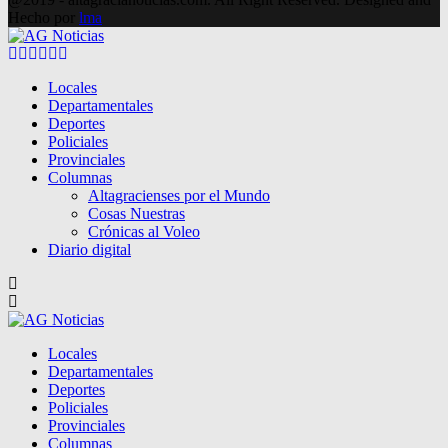
Hecho por
lma
Facebook
Twitter
Instagram
Pinterest
Google
Youtube
Locales
Departamentales
Deportes
Policiales
Provinciales
Columnas
Altagracienses por el Mundo
Cosas Nuestras
Crónicas al Voleo
Diario digital
Locales
Departamentales
Deportes
Policiales
Provinciales
Columnas