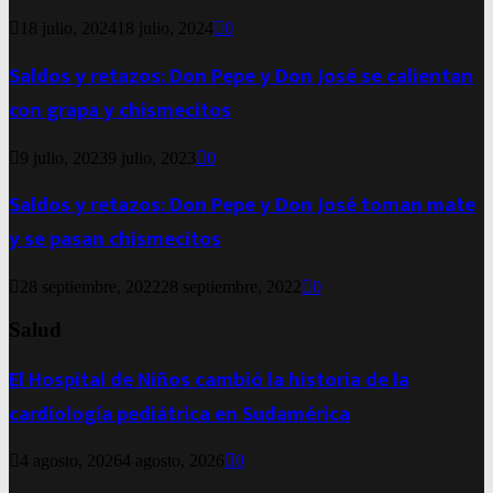
18 julio, 2024
18 julio, 2024
0
Saldos y retazos: Don Pepe y Don José se calientan
con grapa y chismecitos
9 julio, 2023
9 julio, 2023
0
Saldos y retazos: Don Pepe y Don José toman mate
y se pasan chismecitos
28 septiembre, 2022
28 septiembre, 2022
0
Salud
El Hospital de Niños cambió la historia de la
cardiología pediátrica en Sudamérica
4 agosto, 2026
4 agosto, 2026
0