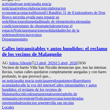
actividades
ag noticias
alta gracia
noticias
arreglos
colaboracion
colaboracion
economica
contacto
difusion
El Batallón 31 de Exploradores de Don
Bosco necesita ayuda para reparar su
sede
filtraciones
humedad
listado de elementos
locales
malas
condiciones
mano de obra
materiales
mejorar el
espacio
Noticias
reparaciones
solidaridad
techo de la
sede
transferencias
vecinos
Departamentales
Calles intransitables y autos hundidos: el reclamo
de los vecinos de Malagueño
AG
Julieta Allende
13 abril, 2026
13 abril, 2026
650
Vecinos de barrio Villa San Nicolás denuncian que, tras las intensas
lluvias, varias calles quedaron completamente anegadas y con barro
profundo, lo que provocó que...
ag noticias
alta gracia noticias
arreglos
automovil
barro
barro
acumulado
calle la voz del interior
Calles intransitables y autos
hundidos: el reclamo de los vecinos de
Malagueño
critico
departamentales
enterrado
fin de
semana
inconveniente
Noticias
preocupacion
reiteradas
oportunidades
solucion urgente
villa san nicolas
Locales