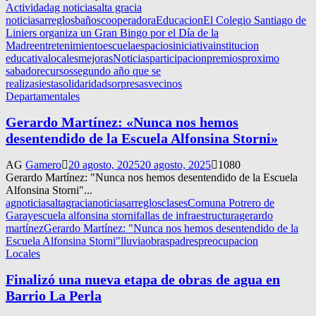
Actividad
ag noticias
alta gracia
noticias
arreglos
baños
cooperadora
Educacion
El Colegio Santiago de
Liniers organiza un Gran Bingo por el Día de la
Madre
entretenimiento
escuela
espacios
iniciativa
institucion
educativa
locales
mejoras
Noticias
participacion
premios
proximo
sabado
recursos
segundo año que se
realiza
siesta
solidaridad
sorpresas
vecinos
Departamentales
Gerardo Martínez: «Nunca nos hemos
desentendido de la Escuela Alfonsina Storni»
AG
Gamero
20 agosto, 2025
20 agosto, 2025
1080
Gerardo Martínez: "Nunca nos hemos desentendido de la Escuela
Alfonsina Storni"...
agnoticias
altagracianoticias
arreglos
clases
Comuna Potrero de
Garay
escuela alfonsina storni
fallas de infraestructura
gerardo
martínez
Gerardo Martínez: "Nunca nos hemos desentendido de la
Escuela Alfonsina Storni"
lluvia
obras
padres
preocupacion
Locales
Finalizó una nueva etapa de obras de agua en
Barrio La Perla