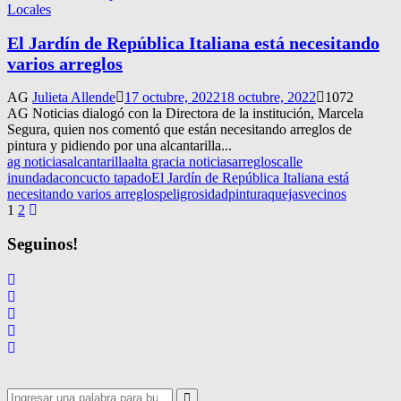
Locales
El Jardín de República Italiana está necesitando
varios arreglos
AG
Julieta Allende
17 octubre, 2022
18 octubre, 2022
1072
AG Noticias dialogó con la Directora de la institución, Marcela
Segura, quien nos comentó que están necesitando arreglos de
pintura y pidiendo por una alcantarilla...
ag noticias
alcantarilla
alta gracia noticias
arreglos
calle
inundada
concucto tapado
El Jardín de República Italiana está
necesitando varios arreglos
peligrosidad
pintura
quejas
vecinos
Navegación
1
2
de
Seguinos!
entradas
Search