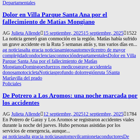
Departamentales
Dolor en Villa Parque Santa Ana por el
fallecimiento de Matías Mongiano
AG
Julieta Allende
15 septiembre, 2025
15 septiembre, 2025
1522
La noticia generó gran conmoción en la región. Matías había sufrido
un grave accidente en la Ruta 5 semanas atrás y, tras varios días en...
ag noticias
alta gracia noticias
amigos
automovil
centro de mayor
complejidad
condoclencias
conmoción
departamentales
Dolor en Villa
Parque Santa Ana por el fallecimiento de Matías
Mongiano
Domingo
esfuerzos medicos
grave accidente
la
donosa
motocicleta
Noticias
profundo dolor
región
ruta 5
Santa
María
villa del prado
Policiales
De Potrero a Los Aromos: una noche marcada por
los accidentes
AG
Julieta Allende
12 septiembre, 2025
12 septiembre, 2025
1784
En Potrero de Garay y Los Aromos se registraron accidentes viales
durante la noche del jueves. Hubo personas asistidas por los
servicios de emergencia, aunque...
ag noticias
alta gracia noticias
automovil
camioneta
conductores
De