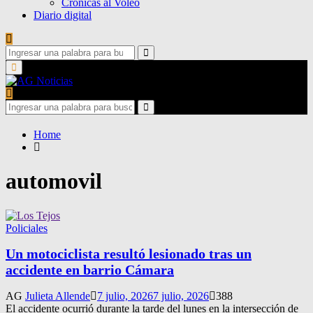
Crónicas al Voleo
Diario digital
Search
for:
Search
Primary
Menu
Search
for:
Search
Home
automovil
Policiales
Un motociclista resultó lesionado tras un
accidente en barrio Cámara
AG
Julieta Allende
7 julio, 2026
7 julio, 2026
388
El accidente ocurrió durante la tarde del lunes en la intersección de