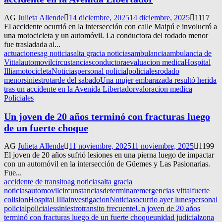
AG
Julieta Allende
14 diciembre, 2025
14 diciembre, 2025
1117
El accidente ocurrió en la intersección con calle Maipú e involucró a
una motocicleta y un automóvil. La conductora del rodado menor
fue trasladada al...
actuaciones
ag noticias
alta gracia noticias
ambulancia
ambulancia de
Vittal
automovil
circustancias
conductora
evaluacion medica
Hospital
Illia
motocicleta
Noticias
personal policial
policiales
rodado
menor
siniestro
tarde del sabado
Una mujer embarazada resultó herida
tras un accidente en la Avenida Libertador
valoracion medica
Policiales
Un joven de 20 años terminó con fracturas luego
de un fuerte choque
AG
Julieta Allende
11 noviembre, 2025
11 noviembre, 2025
1199
El joven de 20 años sufrió lesiones en una pierna luego de impactar
con un automóvil en la intersección de Güemes y Las Pasionarias.
Fue...
accidente de transito
ag noticias
alta gracia
noticias
automovil
circunstancias
determinar
emergencias vittal
fuerte
colision
Hospital Illia
investigacion
Noticias
ocurrio ayer lunes
personal
policial
policiales
siniestro
transito frecuente
Un joven de 20 años
terminó con fracturas luego de un fuerte choque
unidad judicial
zona