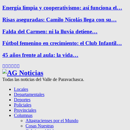
Energía limpia y cooperativismo: así funciona el…
Risas aseguradas: Camilo Nicolás llega con su…
Falda del Carmen: ni la lluvia detiene…
Fútbol femenino en crecimiento: el Club Infantil…
45 años frente al aula: la vida…
Facebook
Twitter
Instagram
Pinterest
Google
Youtube
Todas las noticias del Valle de Paravachasca.
Locales
Departamentales
Deportes
Policiales
Provinciales
Columnas
Altagracienses por el Mundo
Cosas Nuestras