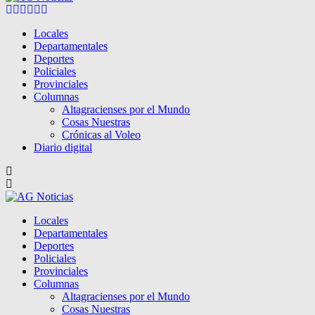
Facebook
Twitter
Instagram
Pinterest
Google
Youtube
Locales
Departamentales
Deportes
Policiales
Provinciales
Columnas
Altagracienses por el Mundo
Cosas Nuestras
Crónicas al Voleo
Diario digital
Locales
Departamentales
Deportes
Policiales
Provinciales
Columnas
Altagracienses por el Mundo
Cosas Nuestras