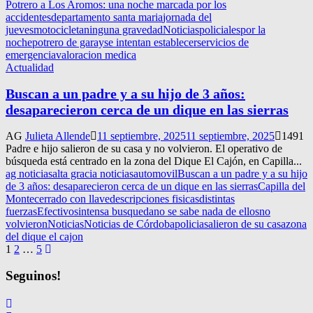
Potrero a Los Aromos: una noche marcada por los
accidentes
departamento santa maria
jornada del
jueves
motocicleta
ninguna gravedad
Noticias
policiales
por la
noche
potrero de garay
se intentan establecer
servicios de
emergencia
valoracion medica
Actualidad
Buscan a un padre y a su hijo de 3 años:
desaparecieron cerca de un dique en las sierras
AG
Julieta Allende
11 septiembre, 2025
11 septiembre, 2025
1491
Padre e hijo salieron de su casa y no volvieron. El operativo de
búsqueda está centrado en la zona del Dique El Cajón, en Capilla...
ag noticias
alta gracia noticias
automovil
Buscan a un padre y a su hijo
de 3 años: desaparecieron cerca de un dique en las sierras
Capilla del
Monte
cerrado con llave
descripciones fisicas
distintas
fuerzas
Efectivos
intensa busqueda
no se sabe nada de ellos
no
volvieron
Noticias
Noticias de Córdoba
policia
salieron de su casa
zona
del dique el cajon
Navegación
1
2
…
5
de
Seguinos!
entradas