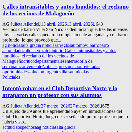
Calles intransitables y autos hundidos: el reclamo
de los vecinos de Malagueño
AG
Julieta Allende
13 abril, 2026
13 abril, 2026
648
Vecinos de barrio Villa San Nicolás denuncian que, tras las intensas
lluvias, varias calles quedaron completamente anegadas y con barro
profundo, lo que provocó que...
ag noticias
alta gracia noticias
arreglos
automovil
barro
barro
acumulado
calle la voz del interior
Calles intransitables y autos
hundidos: el reclamo de los vecinos de
Malagueño
critico
departamentales
enterrado
fin de
semana
inconveniente
Noticias
preocupacion
reiteradas
oportunidades
solucion urgente
villa san nicolas
Policiales
Intentó robar en el Club Deportivo Norte y lo
atraparon un profesor con sus alumnos
AG
Julieta Allende
27 marzo, 2026
27 marzo, 2026
675
Un sujeto de 39 años fue aprehendido ayer en inmediaciones del
Club Deportivo Norte, luego de ser señalado por un profesor que lo
habría visto...
actitud sospechosa
ag noticias
alta gracia