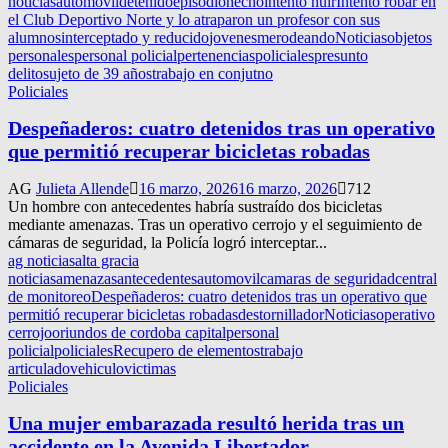
noticias
automovil
detenido
episodio
hecho
intentó huir
Intentó robar en
el Club Deportivo Norte y lo atraparon un profesor con sus
alumnos
interceptado y reducido
jovenes
merodeando
Noticias
objetos
personales
personal policial
pertenencias
policiales
presunto
delito
sujeto de 39 años
trabajo en conjutno
Policiales
Despeñaderos: cuatro detenidos tras un operativo
que permitió recuperar bicicletas robadas
AG
Julieta Allende
16 marzo, 2026
16 marzo, 2026
712
Un hombre con antecedentes habría sustraído dos bicicletas
mediante amenazas. Tras un operativo cerrojo y el seguimiento de
cámaras de seguridad, la Policía logró interceptar...
ag noticias
alta gracia
noticias
amenazas
antecedentes
automovil
camaras de seguridad
central
de monitoreo
Despeñaderos: cuatro detenidos tras un operativo que
permitió recuperar bicicletas robadas
destornillador
Noticias
operativo
cerrojo
oriundos de cordoba capital
personal
policial
policiales
Recupero de elementos
trabajo
articulado
vehiculo
victimas
Policiales
Una mujer embarazada resultó herida tras un
accidente en la Avenida Libertador