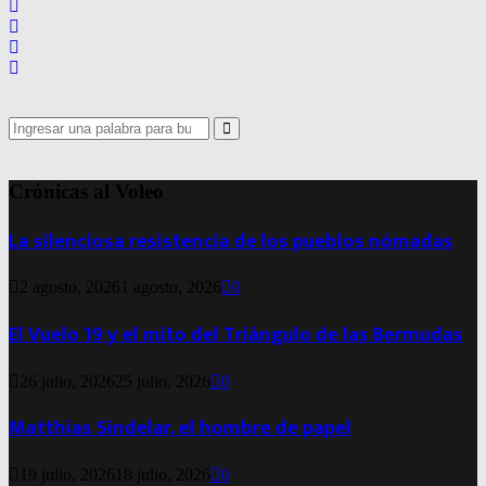
Search
for:
Search
Crónicas al Voleo
La silenciosa resistencia de los pueblos nómadas
2 agosto, 2026
1 agosto, 2026
0
El Vuelo 19 y el mito del Triángulo de las Bermudas
26 julio, 2026
25 julio, 2026
0
Matthias Sindelar, el hombre de papel
19 julio, 2026
18 julio, 2026
0