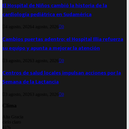
El Hospital de Niños cambió la historia de la
cardiología pediátrica en Sudamérica
4 agosto, 2026
4 agosto, 2026
0
Cambios puertas adentro: el Hospital Illia refuerza
su equipo y apunta a mejorar la atención
3 agosto, 2026
3 agosto, 2026
0
Centros de salud locales impulsan acciones por la
Semana de la Lactancia
3 agosto, 2026
3 agosto, 2026
0
Clima
Alta Gracia
cielo claro
41%