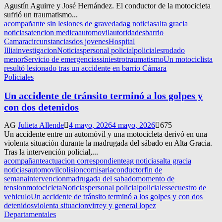
Agustín Aguirre y José Hernández. El conductor de la motocicleta
sufrió un traumatismo...
acompañante sin lesiones de gravedad
ag noticias
alta gracia
noticias
atencion medica
automovil
autoridades
barrio
Camara
circunstancias
dos jovenes
Hospital
Illia
investigacion
Noticias
personal policial
policiales
rodado
menor
Servicio de emergencias
siniestro
traumatismo
Un motociclista
resultó lesionado tras un accidente en barrio Cámara
Policiales
Un accidente de tránsito terminó a los golpes y
con dos detenidos
AG
Julieta Allende
4 mayo, 2026
4 mayo, 2026
675
Un accidente entre un automóvil y una motocicleta derivó en una
violenta situación durante la madrugada del sábado en Alta Gracia.
Tras la intervención policial,...
acompañante
actuacion correspondiente
ag noticias
alta gracia
noticias
automovil
colision
comisaria
conductor
fin de
semana
intervencion
madrugada del sabado
momento de
tension
motocicleta
Noticias
personal policial
policiales
secuestro de
vehiculo
Un accidente de tránsito terminó a los golpes y con dos
detenidos
violenta situacion
virrey y general lopez
Departamentales