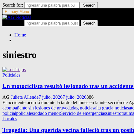
Search for:
Search
Primary Menu
Search for:
Search
Home
siniestro
Policiales
Un motociclista resultó lesionado tras un accident
AG
Julieta Allende
7 julio, 2026
7 julio, 2026
386
El accidente ocurrió durante la tarde del lunes en la intersección de 
acompañante sin lesiones de gravedad
ag noticias
alta gracia noticias
at
policial
policiales
rodado menor
Servicio de emergencias
siniestro
trauma
Locales
Tragedia: Una querida vecina falleció tras un posib