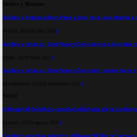
Saldos y Retazos
Saldos y Retazos: Don Pepe y Don José, una charla a 
18 julio, 2024
18 julio, 2024
0
Saldos y retazos: Don Pepe y Don José se calientan 
9 julio, 2023
9 julio, 2023
0
Saldos y retazos: Don Pepe y Don José toman mate y
28 septiembre, 2022
28 septiembre, 2022
0
Salud
El Hospital de Niños cambió la historia de la cardiol
4 agosto, 2026
4 agosto, 2026
0
Cambios puertas adentro: el Hospital Illia refuerza s