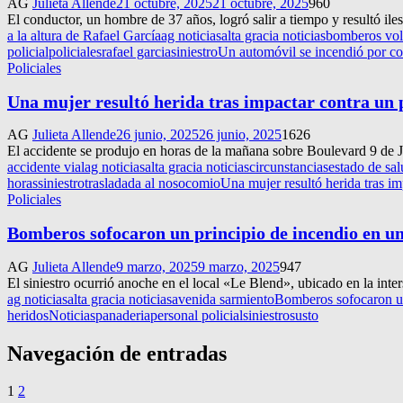
AG
Julieta Allende
21 octubre, 2025
21 octubre, 2025
960
El conductor, un hombre de 37 años, logró salir a tiempo y resultó ile
a la altura de Rafael García
ag noticias
alta gracia noticias
bomberos vol
policial
policiales
rafael garcia
siniestro
Un automóvil se incendió por c
Policiales
Una mujer resultó herida tras impactar contra un
AG
Julieta Allende
26 junio, 2025
26 junio, 2025
1626
El accidente se produjo en horas de la mañana sobre Boulevard 9 de J
accidente vial
ag noticias
alta gracia noticias
circunstancias
estado de sa
horas
siniestro
trasladada al nosocomio
Una mujer resultó herida tras i
Policiales
Bomberos sofocaron un principio de incendio en u
AG
Julieta Allende
9 marzo, 2025
9 marzo, 2025
947
El siniestro ocurrió anoche en el local «Le Blend», ubicado en la in
ag noticias
alta gracia noticias
avenida sarmiento
Bomberos sofocaron un
heridos
Noticias
panaderia
personal policial
siniestro
susto
Navegación de entradas
1
2