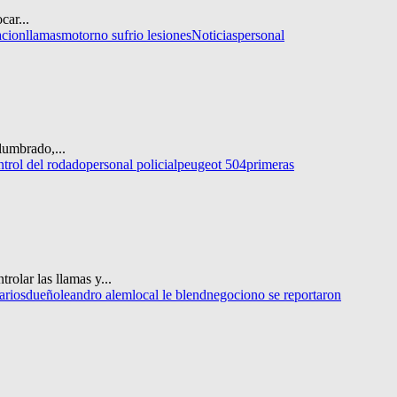
car...
acion
llamas
motor
no sufrio lesiones
Noticias
personal
lumbrado,...
ntrol del rodado
personal policial
peugeot 504
primeras
olar las llamas y...
arios
dueño
leandro alem
local le blend
negocio
no se reportaron