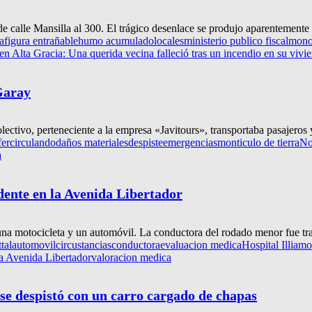
e calle Mansilla al 300. El trágico desenlace se produjo aparentemente 
a
figura entrañable
humo acumulado
locales
ministerio publico fiscal
mono
en Alta Gracia: Una querida vecina falleció tras un incendio en su vivi
Garay
olectivo, perteneciente a la empresa «Javitours», transportaba pasajeros 
fer
circulando
daños materiales
despiste
emergencias
monticulo de tierra
No
a
dente en la Avenida Libertador
 una motocicleta y un automóvil. La conductora del rodado menor fue tra
tal
automovil
circustancias
conductora
evaluacion medica
Hospital Illia
mot
la Avenida Libertador
valoracion medica
se despistó con un carro cargado de chapas