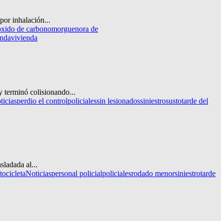
por inhalación...
xido de carbono
morgue
nora de
enda
vivienda
y terminó colisionando...
ticias
perdio el control
policiales
sin lesionados
siniestro
susto
tarde del
sladada al...
ocicleta
Noticias
personal policial
policiales
rodado menor
siniestro
tarde