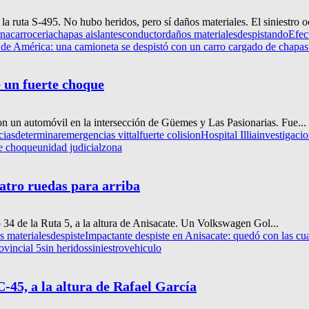
a ruta S-495. No hubo heridos, pero sí daños materiales. El siniestro oc
ina
carroceria
chapas aislantes
conductor
daños materiales
despistando
Efec
 de América: una camioneta se despistó con un carro cargado de chapas
e un fuerte choque
on un automóvil en la intersección de Güemes y Las Pasionarias. Fue...
cias
determinar
emergencias vittal
fuerte colision
Hospital Illia
investigaci
te choque
unidad judicial
zona
uatro ruedas para arriba
o 34 de la Ruta 5, a la altura de Anisacate. Un Volkswagen Gol...
s materiales
despiste
Impactante despiste en Anisacate: quedó con las cua
ovincial 5
sin heridos
siniestro
vehiculo
-45, a la altura de Rafael García