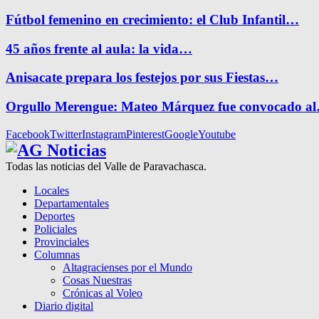
Fútbol femenino en crecimiento: el Club Infantil…
45 años frente al aula: la vida…
Anisacate prepara los festejos por sus Fiestas…
Orgullo Merengue: Mateo Márquez fue convocado a
Facebook
Twitter
Instagram
Pinterest
Google
Youtube
Todas las noticias del Valle de Paravachasca.
Locales
Departamentales
Deportes
Policiales
Provinciales
Columnas
Altagracienses por el Mundo
Cosas Nuestras
Crónicas al Voleo
Diario digital