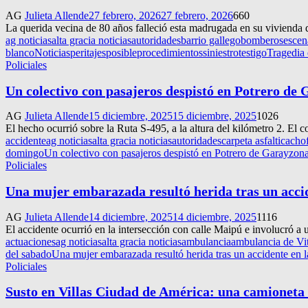
AG
Julieta Allende
27 febrero, 2026
27 febrero, 2026
660
La querida vecina de 80 años falleció esta madrugada en su vivienda d
ag noticias
alta gracia noticias
autoridades
barrio gallego
bomberos
escen
blanco
Noticias
peritajes
posible
procedimientos
siniestro
testigo
Tragedia 
Policiales
Un colectivo con pasajeros despistó en Potrero de 
AG
Julieta Allende
15 diciembre, 2025
15 diciembre, 2025
1026
El hecho ocurrió sobre la Ruta S-495, a la altura del kilómetro 2. El c
accidente
ag noticias
alta gracia noticias
autoridades
carpeta asfaltica
cho
domingo
Un colectivo con pasajeros despistó en Potrero de Garay
zon
Policiales
Una mujer embarazada resultó herida tras un acci
AG
Julieta Allende
14 diciembre, 2025
14 diciembre, 2025
1116
El accidente ocurrió en la intersección con calle Maipú e involucró a
actuaciones
ag noticias
alta gracia noticias
ambulancia
ambulancia de Vit
del sabado
Una mujer embarazada resultó herida tras un accidente en 
Policiales
Susto en Villas Ciudad de América: una camioneta 