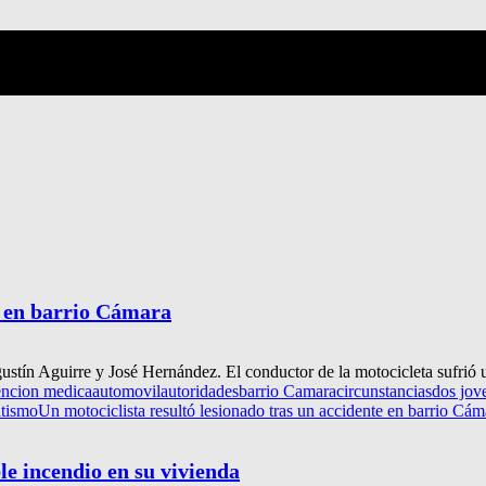
e en barrio Cámara
Agustín Aguirre y José Hernández. El conductor de la motocicleta sufrió 
encion medica
automovil
autoridades
barrio Camara
circunstancias
dos jov
tismo
Un motociclista resultó lesionado tras un accidente en barrio Cám
le incendio en su vivienda