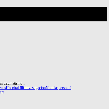
un traumatismo...
enes
Hospital Illia
investigacion
Noticias
personal
ara