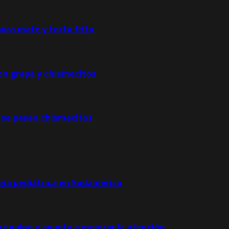
puro mate y torta frita
con grapa y chismecitos
 se pasan chismecitos
ogía pediátrica en Sudamérica
u equipo y apunta a mejorar la atención