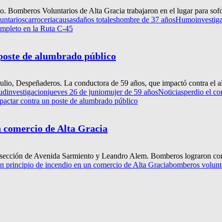
so. Bomberos Voluntarios de Alta Gracia trabajaron en el lugar para sofo
untarios
carroceria
causas
daños totales
hombre de 37 años
Humo
investig
ompleto en la Ruta C-45
 poste de alumbrado público
ulio, Despeñaderos. La conductora de 59 años, que impactó contra el a
lud
investigacion
jueves 26 de junio
mujer de 59 años
Noticias
perdio el co
mpactar contra un poste de alumbrado público
n comercio de Alta Gracia
tersección de Avenida Sarmiento y Leandro Alem. Bomberos lograron contr
 principio de incendio en un comercio de Alta Gracia
bomberos volunt