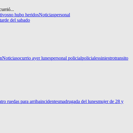
urrió...
tivos
no hubo heridos
Noticias
personal
tarde del sabado
on
Noticias
ocurrio ayer lunes
personal policial
policiales
siniestro
transito
tro ruedas para arriba
incidentes
madrugada del lunes
mujer de 28 y