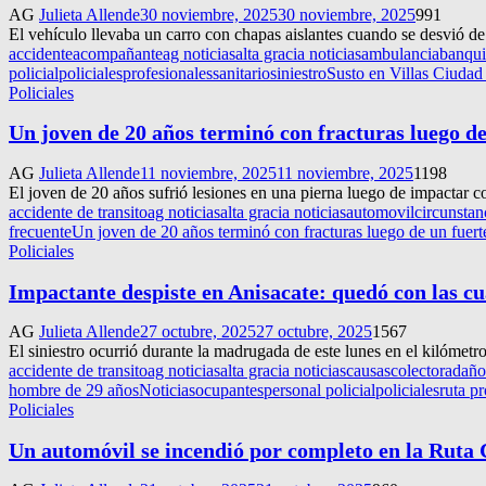
AG
Julieta Allende
30 noviembre, 2025
30 noviembre, 2025
991
El vehículo llevaba un carro con chapas aislantes cuando se desvió de l
accidente
acompañante
ag noticias
alta gracia noticias
ambulancia
banqu
policial
policiales
profesionales
sanitario
siniestro
Susto en Villas Ciudad
Policiales
Un joven de 20 años terminó con fracturas luego d
AG
Julieta Allende
11 noviembre, 2025
11 noviembre, 2025
1198
El joven de 20 años sufrió lesiones en una pierna luego de impactar c
accidente de transito
ag noticias
alta gracia noticias
automovil
circunstan
frecuente
Un joven de 20 años terminó con fracturas luego de un fuer
Policiales
Impactante despiste en Anisacate: quedó con las c
AG
Julieta Allende
27 octubre, 2025
27 octubre, 2025
1567
El siniestro ocurrió durante la madrugada de este lunes en el kilómetr
accidente de transito
ag noticias
alta gracia noticias
causas
colectora
daño
hombre de 29 años
Noticias
ocupantes
personal policial
policiales
ruta pr
Policiales
Un automóvil se incendió por completo en la Ruta C