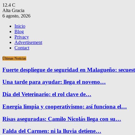
12.4
C
Alta Gracia
6 agosto, 2026
Inicio
Blog
Privacy
Advertisement
Contact
Últimas Noticias
Fuerte despliegue de seguridad en Malagueño: secue
Una tarde para ayudar: llega el noveno…
Día del Veterinario: el rol clave de…
Energía limpia y cooperativismo: así funciona el…
Risas aseguradas: Camilo Nicolás llega con su…
Falda del Carmen: ni la lluvia detiene…