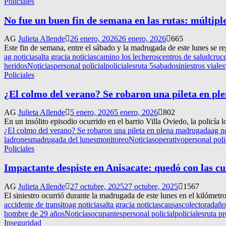
Policiales
No fue un buen fin de semana en las rutas: múltiple
AG
Julieta Allende
26 enero, 2026
26 enero, 2026
665
Este fin de semana, entre el sábado y la madrugada de este lunes se reg
ag noticias
alta gracia noticias
camino los lecheros
centros de salud
cruce
heridos
Noticias
personal policial
policiales
ruta 5
sabado
siniestros viales
Policiales
¿El colmo del verano? Se robaron una pileta en p
AG
Julieta Allende
5 enero, 2026
5 enero, 2026
802
En un insólito episodio ocurrido en el barrio Villa Oviedo, la policía l
¿El colmo del verano? Se robaron una pileta en plena madrugada
ag n
ladrones
madrugada del lunes
monitoreo
Noticias
operativo
personal poli
Policiales
Impactante despiste en Anisacate: quedó con las c
AG
Julieta Allende
27 octubre, 2025
27 octubre, 2025
1567
El siniestro ocurrió durante la madrugada de este lunes en el kilómetr
accidente de transito
ag noticias
alta gracia noticias
causas
colectora
daño
hombre de 29 años
Noticias
ocupantes
personal policial
policiales
ruta pr
Inseguridad