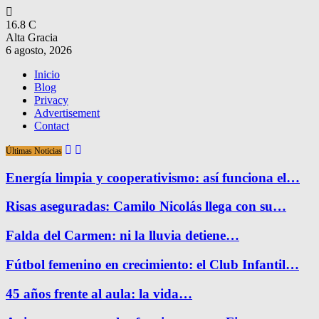
16.8
C
Alta Gracia
6 agosto, 2026
Inicio
Blog
Privacy
Advertisement
Contact
Últimas Noticias
Energía limpia y cooperativismo: así funciona el…
Risas aseguradas: Camilo Nicolás llega con su…
Falda del Carmen: ni la lluvia detiene…
Fútbol femenino en crecimiento: el Club Infantil…
45 años frente al aula: la vida…