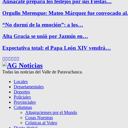
Anisacate prepara los festejos por sus Fiestas…
Orgullo Merengue: Mateo Márquez fue convocado a
“No dormí de la emoción”: a los…
Alta Gracia se unió por Jazmín en…
Expectativa total: el Papa León XIV vendrá…
Facebook
Twitter
Instagram
Pinterest
Google
Youtube
Todas las noticias del Valle de Paravachasca.
Locales
Departamentales
Deportes
Policiales
Provinciales
Columnas
Altagracienses por el Mundo
Cosas Nuestras
Crónicas al Voleo
Diario digital