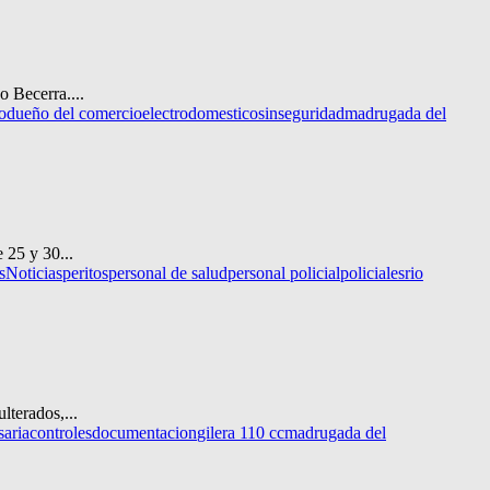
o Becerra....
o
dueño del comercio
electrodomesticos
inseguridad
madrugada del
 25 y 30...
s
Noticias
peritos
personal de salud
personal policial
policiales
rio
lterados,...
saria
controles
documentacion
gilera 110 cc
madrugada del