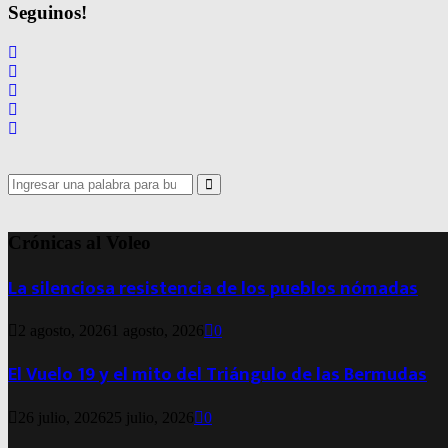
de
Seguinos!
entradas
Search
for:
Search
Crónicas al Voleo
La silenciosa resistencia de los pueblos nómadas
2 agosto, 2026
1 agosto, 2026
0
El Vuelo 19 y el mito del Triángulo de las Bermudas
26 julio, 2026
25 julio, 2026
0