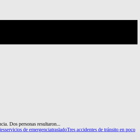
cia. Dos personas resultaron...
les
servicios de emergencia
traslado
Tres accidentes de tránsito en poco