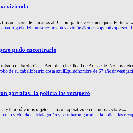
una vivienda
 tras una serie de llamados al 911 por parte de vecinos que advirtieron..
ta
madrugada del lunes
movimientos extraños
Noticias
operativo
personal 
 pero pudo encontrarlo
robado en barrio Costa Azul de la localidad de Anisacate. No hay deteni
robo de su caballo
barrio costa azul
Equino
hombre de 67 años
investigac
n garrafas: la policía las recuperó
 y le robó varios objetos. Tras un operativo en distintos sectores...
 a una vivienda en Malagueño y se robaron garrafas: la policía las recu