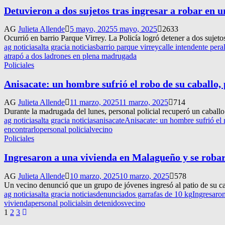
Detuvieron a dos sujetos tras ingresar a robar en 
AG
Julieta Allende
5 mayo, 2025
5 mayo, 2025
2633
Ocurrió en barrio Parque Virrey. La Policía logró detener a dos sujetos
ag noticias
alta gracia noticias
barrio parque virrey
calle intendente peral
atrapó a dos ladrones en plena madrugada
Policiales
Anisacate: un hombre sufrió el robo de su caballo,
AG
Julieta Allende
11 marzo, 2025
11 marzo, 2025
714
Durante la madrugada del lunes, personal policial recuperó un caballo 
ag noticias
alta gracia noticias
anisacate
Anisacate: un hombre sufrió el 
encontrarlo
personal policial
vecino
Policiales
Ingresaron a una vivienda en Malagueño y se robaro
AG
Julieta Allende
10 marzo, 2025
10 marzo, 2025
578
Un vecino denunció que un grupo de jóvenes ingresó al patio de su casa
ag noticias
alta gracia noticias
denuncia
dos garrafas de 10 kg
Ingresaron
vivienda
personal policial
sin detenidos
vecino
Navegación
1
2
3