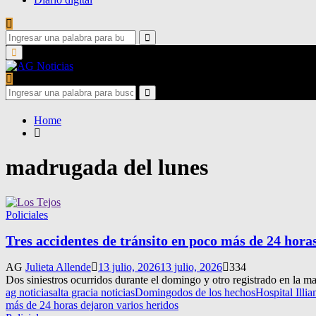
Search
for:
Search
Primary
Menu
Search
for:
Search
Home
madrugada del lunes
Policiales
Tres accidentes de tránsito en poco más de 24 hora
AG
Julieta Allende
13 julio, 2026
13 julio, 2026
334
Dos siniestros ocurridos durante el domingo y otro registrado en la m
ag noticias
alta gracia noticias
Domingo
dos de los hechos
Hospital Illia
más de 24 horas dejaron varios heridos