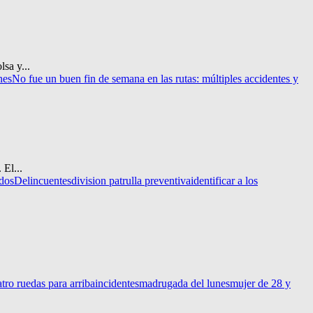
sa y...
nes
No fue un buen fin de semana en las rutas: múltiples accidentes y
 El...
ados
Delincuentes
division patrulla preventiva
identificar a los
tro ruedas para arriba
incidentes
madrugada del lunes
mujer de 28 y