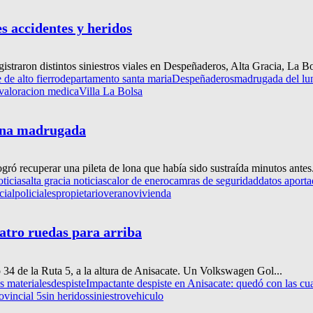
s accidentes y heridos
istraron distintos siniestros viales en Despeñaderos, Alta Gracia, La Bol
 de alto fierro
departamento santa maria
Despeñaderos
madrugada del lu
valoracion medica
Villa La Bolsa
lena madrugada
ogró recuperar una pileta de lona que había sido sustraída minutos antes.
oticias
alta gracia noticias
calor de enero
camras de seguridad
datos aport
cial
policiales
propietario
verano
vivienda
uatro ruedas para arriba
o 34 de la Ruta 5, a la altura de Anisacate. Un Volkswagen Gol...
s materiales
despiste
Impactante despiste en Anisacate: quedó con las cua
ovincial 5
sin heridos
siniestro
vehiculo