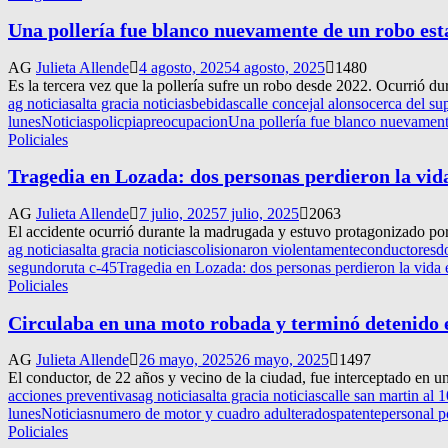
Una pollería fue blanco nuevamente de un robo es
AG
Julieta Allende
4 agosto, 2025
4 agosto, 2025
1480
Es la tercera vez que la pollería sufre un robo desde 2022. Ocurrió d
ag noticias
alta gracia noticias
bebidas
calle concejal alonso
cerca del s
lunes
Noticias
policpia
preocupacion
Una pollería fue blanco nuevamen
Policiales
Tragedia en Lozada: dos personas perdieron la vid
AG
Julieta Allende
7 julio, 2025
7 julio, 2025
2063
El accidente ocurrió durante la madrugada y estuvo protagonizado por
ag noticias
alta gracia noticias
colisionaron violentamente
conductores
d
segundo
ruta c-45
Tragedia en Lozada: dos personas perdieron la vida 
Policiales
Circulaba en una moto robada y terminó detenido 
AG
Julieta Allende
26 mayo, 2025
26 mayo, 2025
1497
El conductor, de 22 años y vecino de la ciudad, fue interceptado en u
acciones preventivas
ag noticias
alta gracia noticias
calle san martin al 
lunes
Noticias
numero de motor y cuadro adulterados
patente
personal po
Policiales