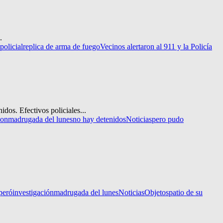
.
policial
replica de arma de fuego
Vecinos alertaron al 911 y la Policía
dos. Efectivos policiales...
ion
madrugada del lunes
no hay detenidos
Noticias
pero pudo
peró
investigación
madrugada del lunes
Noticias
Objetos
patio de su