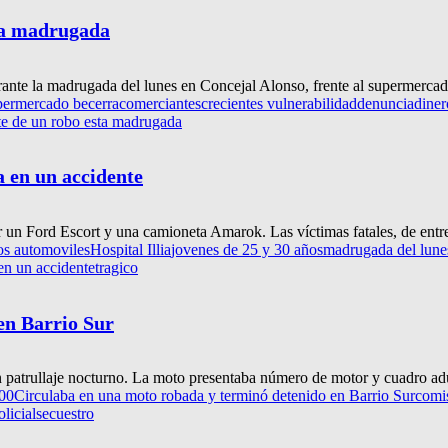
ta madrugada
urante la madrugada del lunes en Concejal Alonso, frente al supermercad
upermercado becerra
comerciantes
crecientes vulnerabilidad
denuncia
diner
te de un robo esta madrugada
a en un accidente
 un Ford Escort y una camioneta Amarok. Las víctimas fatales, de entre
os automoviles
Hospital Illia
jovenes de 25 y 30 años
madrugada del lune
en un accidente
tragico
en Barrio Sur
n patrullaje nocturno. La moto presentaba número de motor y cuadro adu
100
Circulaba en una moto robada y terminó detenido en Barrio Sur
comi
licial
secuestro