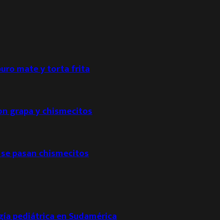
puro mate y torta frita
con grapa y chismecitos
 se pasan chismecitos
ogía pediátrica en Sudamérica