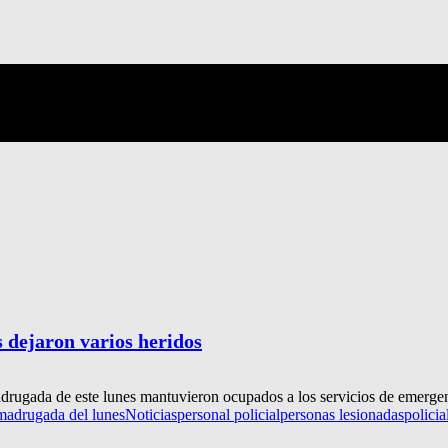
s dejaron varios heridos
adrugada de este lunes mantuvieron ocupados a los servicios de emergen
madrugada del lunes
Noticias
personal policial
personas lesionadas
policia