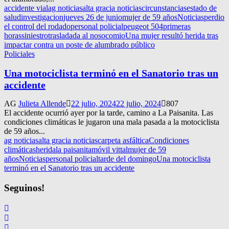
accidente vial
ag noticias
alta gracia noticias
circunstancias
estado de
salud
investigacion
jueves 26 de junio
mujer de 59 años
Noticias
perdio
el control del rodado
personal policial
peugeot 504
primeras
horas
siniestro
trasladada al nosocomio
Una mujer resultó herida tras
impactar contra un poste de alumbrado público
Policiales
Una motociclista terminó en el Sanatorio tras un
accidente
AG
Julieta Allende
22 julio, 2024
22 julio, 2024
807
El accidente ocurrió ayer por la tarde, camino a La Paisanita. Las
condiciones climáticas le jugaron una mala pasada a la motociclista
de 59 años...
ag noticias
alta gracia noticias
carpeta asfáltica
Condiciones
climáticas
herida
la paisanita
móvil vittal
mujer de 59
años
Noticias
personal policial
tarde del domingo
Una motociclista
terminó en el Sanatorio tras un accidente
Seguinos!