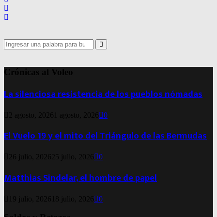
Search
for:
Search
Crónicas al Voleo
La silenciosa resistencia de los pueblos nómadas
2 agosto, 2026
1 agosto, 2026
0
El Vuelo 19 y el mito del Triángulo de las Bermudas
26 julio, 2026
25 julio, 2026
0
Matthias Sindelar, el hombre de papel
19 julio, 2026
18 julio, 2026
0