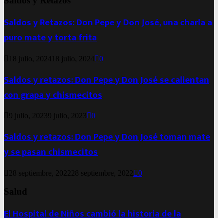
Saldos y Retazos
Saldos y Retazos: Don Pepe y Don José, una charla a
puro mate y torta frita
18 julio, 2024
18 julio, 2024
0
Saldos y retazos: Don Pepe y Don José se calientan
con grapa y chismecitos
9 julio, 2023
9 julio, 2023
0
Saldos y retazos: Don Pepe y Don José toman mate
y se pasan chismecitos
28 septiembre, 2022
28 septiembre, 2022
0
Salud
El Hospital de Niños cambió la historia de la