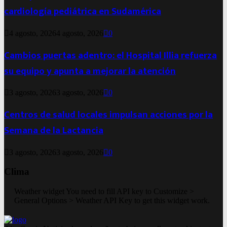
cardiología pediátrica en Sudamérica
4 agosto, 2026
4 agosto, 2026
0
Cambios puertas adentro: el Hospital Illia refuerza
su equipo y apunta a mejorar la atención
3 agosto, 2026
3 agosto, 2026
0
Centros de salud locales impulsan acciones por la
Semana de la Lactancia
3 agosto, 2026
3 agosto, 2026
0
Clima
Weather widget
You need to fill API key to Customize >
General Options > Weather API Key to get this widget work.