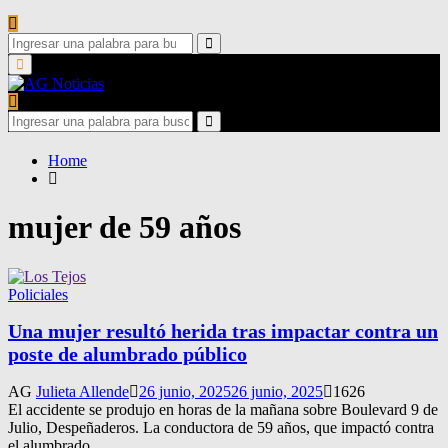
Search
for:
Search
Primary
Menu
Search
for:
Search
Home
mujer de 59 años
Policiales
Una mujer resultó herida tras impactar contra un
poste de alumbrado público
AG
Julieta Allende
26 junio, 2025
26 junio, 2025
1626
El accidente se produjo en horas de la mañana sobre Boulevard 9 de
Julio, Despeñaderos. La conductora de 59 años, que impactó contra
el alumbrado,...