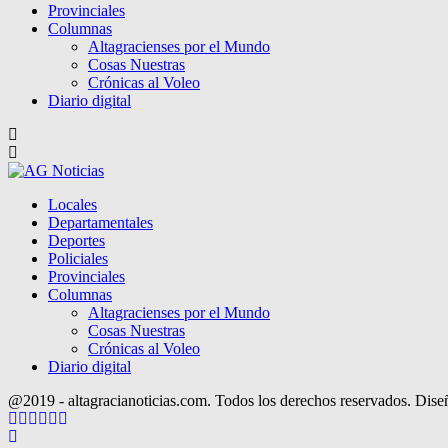
Provinciales
Columnas
Altagracienses por el Mundo
Cosas Nuestras
Crónicas al Voleo
Diario digital
Locales
Departamentales
Deportes
Policiales
Provinciales
Columnas
Altagracienses por el Mundo
Cosas Nuestras
Crónicas al Voleo
Diario digital
@2019 - altagracianoticias.com. Todos los derechos reservados. Dis
Facebook
Twitter
Instagram
Pinterest
Google
Youtube