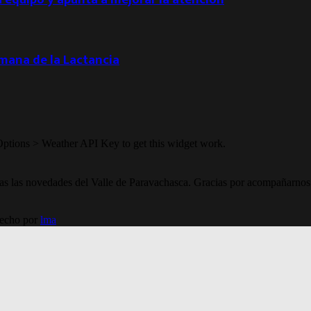
emana de la Lactancia
Options > Weather API Key to get this widget work.
todas las novedades del Valle de Paravachasca. Gracias por acompañarnos
Hecho por
lma