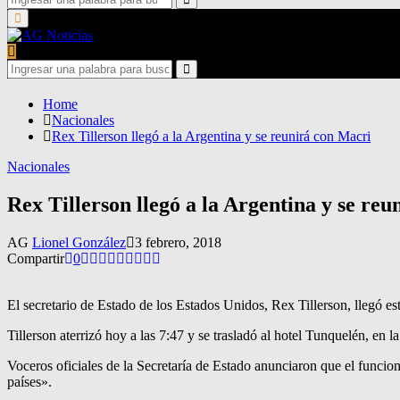
for:
Search
Primary
Menu
Search
for:
Search
Home
Nacionales
Rex Tillerson llegó a la Argentina y se reunirá con Macri
Nacionales
Rex Tillerson llegó a la Argentina y se re
AG
Lionel González
3 febrero, 2018
Compartir
0
El secretario de Estado de los Estados Unidos, Rex Tillerson, llegó e
Tillerson aterrizó hoy a las 7:47 y se trasladó al hotel Tunquelén, en 
Voceros oficiales de la Secretaría de Estado anunciaron que el funcio
países».