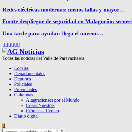
Redes eléctricas modernas: menos fallas y mayor…
Fuerte despliegue de seguridad en Malagueño: secue
Una tarde para ayudar: llega el noveno…
Facebook
Twitter
Instagram
Pinterest
Google
Youtube
Todas las noticias del Valle de Paravachasca.
Locales
Departamentales
Deportes
Policiales
Provinciales
Columnas
Altagracienses por el Mundo
Cosas Nuestras
Crónicas al Voleo
Diario digital
Search