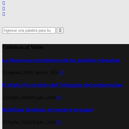
Search
for:
Search
Crónicas al Voleo
La silenciosa resistencia de los pueblos nómadas
2 agosto, 2026
1 agosto, 2026
0
El Vuelo 19 y el mito del Triángulo de las Bermudas
26 julio, 2026
25 julio, 2026
0
Matthias Sindelar, el hombre de papel
19 julio, 2026
18 julio, 2026
0