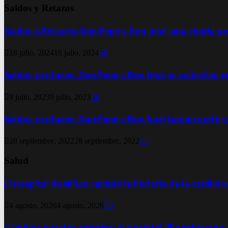
Saldos y Retazos
Saldos y Retazos: Don Pepe y Don José, una charla a 
18 julio, 2024
18 julio, 2024
0
Saldos y retazos: Don Pepe y Don José se calientan 
9 julio, 2023
9 julio, 2023
0
Saldos y retazos: Don Pepe y Don José toman mate y
28 septiembre, 2022
28 septiembre, 2022
0
Salud
El Hospital de Niños cambió la historia de la cardiol
4 agosto, 2026
4 agosto, 2026
0
Cambios puertas adentro: el Hospital Illia refuerza s