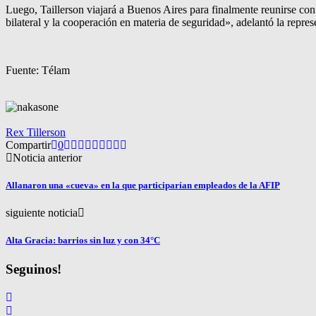
Luego, Taillerson viajará a Buenos Aires para finalmente reunirse co
bilateral y la cooperación en materia de seguridad», adelantó la repr
Fuente: Télam
Rex Tillerson
Compartir
0
Noticia anterior
Allanaron una «cueva» en la que participarían empleados de la AFIP
siguiente noticia
Alta Gracia: barrios sin luz y con 34°C
Seguinos!