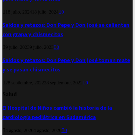
18 julio, 2024
18 julio, 2024
0
Saldos y retazos: Don Pepe y Don José se calientan
con grapa y chismecitos
9 julio, 2023
9 julio, 2023
0
Saldos y retazos: Don Pepe y Don José toman mate
y se pasan chismecitos
28 septiembre, 2022
28 septiembre, 2022
0
Salud
El Hospital de Niños cambió la historia de la
cardiología pediátrica en Sudamérica
4 agosto, 2026
4 agosto, 2026
0