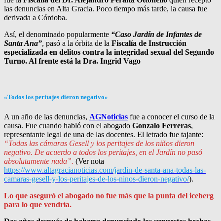
las denuncias en Alta Gracia. Poco tiempo más tarde, la causa fue
derivada a Córdoba.
Así, el denominado popularmente
“Caso Jardín de Infantes de
Santa Ana”
, pasó a la órbita de la
Fiscalía de Instrucción
especializada en delitos contra la integridad sexual del Segundo
Turno. Al frente está la Dra. Ingrid Vago
«Todos los peritajes dieron negativo»
A un año de las denuncias,
AGNoticias
fue a conocer el curso de la
causa. Fue cuando habló con el abogado
Gonzalo Ferreras
,
representante legal de una de las docentes. El letrado fue tajante:
“Todas las cámaras Gesell y los peritajes de los niños dieron
negativo. De acuerdo a todos los peritajes, en el Jardín no pasó
absolutamente nada”.
(Ver nota
https://www.altagracianoticias.com/jardin-de-santa-ana-todas-las-
camaras-gesell-y-los-peritajes-de-los-ninos-dieron-negativo/
).
Lo que aseguró el abogado no fue más que la punta del iceberg
para lo que vendría.