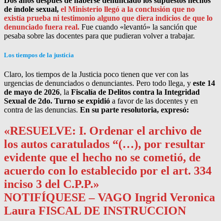
Dos años después de haberse denunciado los supuestos hechos
de índole sexual,
el Ministerio llegó a la conclusión que no
existía prueba ni testimonio alguno que diera indicios de que lo
denunciado fuera real.
Fue cuando «levantó» la sanción que
pesaba sobre las docentes para que pudieran volver a trabajar.
Los tiempos de la justicia
Claro, los tiempos de la Justicia poco tienen que ver con las
urgencias de denunciados o denunciantes. Pero todo llega, y
este 14
de mayo de 2026
, la
Fiscalía de Delitos contra la Integridad
Sexual de 2do. Turno se expidió
a favor de las docentes y en
contra de las denuncias.
En su parte resolutoria, expresó:
«RESUELVE: I. Ordenar el archivo de
los autos caratulados “(…), por resultar
evidente que el hecho no se cometió, de
acuerdo con lo establecido por el art. 334
inciso 3 del C.P.P.»
NOTIFÍQUESE – VAGO Ingrid Veronica
Laura FISCAL DE INSTRUCCION