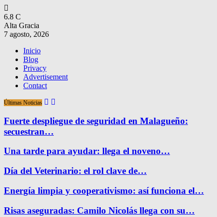
6.8
C
Alta Gracia
7 agosto, 2026
Inicio
Blog
Privacy
Advertisement
Contact
Últimas Noticias
Fuerte despliegue de seguridad en Malagueño:
secuestran…
Una tarde para ayudar: llega el noveno…
Día del Veterinario: el rol clave de…
Energía limpia y cooperativismo: así funciona el…
Risas aseguradas: Camilo Nicolás llega con su…