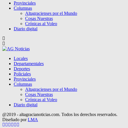
Provinciales
Columnas
Altagracienses por el Mundo
Cosas Nuestras
Crónicas al Voleo
Diario digital
Locales
Departamentales
Deportes
Policiales
Provinciales
Columnas
Altagracienses por el Mundo
Cosas Nuestras
Crónicas al Voleo
Diario digital
@2019 - altagracianoticias.com. Todos los derechos reservados.
Diseñado por
LMA
Facebook
Twitter
Instagram
Pinterest
Google
Youtube