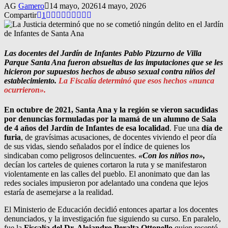
AG
Gamero
14 mayo, 2026
14 mayo, 2026
Compartir
1
Las docentes del Jardín de Infantes Pablo Pizzurno de Villa
Parque Santa Ana fueron absueltas de las imputaciones que se les
hicieron por supuestos hechos de abuso sexual contra niños del
establecimiento.
La Fiscalía determinó que esos hechos «nunca
ocurrieron».
En octubre de 2021, Santa Ana y la región se vieron sacudidas
por denuncias formuladas por la mamá de un alumno de Sala
de 4 años del Jardín de Infantes de esa localidad
. Fue una
día de
furia
, de gravísimas acusaciones, de docentes viviendo el peor día
de sus vidas, siendo señalados por el índice de quienes los
sindicaban como peligrosos delincuentes.
«Con los niños no»,
decían los carteles de quienes cortaron la ruta y se manifestaron
violentamente en las calles del pueblo. El anonimato que dan las
redes sociales impusieron por adelantado una condena que lejos
estaría de asemejarse a la realidad.
El Ministerio de Educación decidió entonces apartar a los docentes
denunciados, y la investigación fue siguiendo su curso. En paralelo,
fue la
Fiscalía del Dr. Alejandro Peralta Ottonello
quien receptó