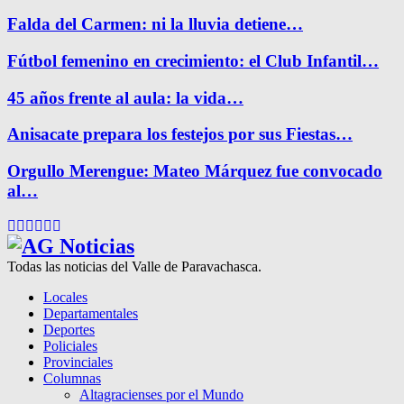
Falda del Carmen: ni la lluvia detiene…
Fútbol femenino en crecimiento: el Club Infantil…
45 años frente al aula: la vida…
Anisacate prepara los festejos por sus Fiestas…
Orgullo Merengue: Mateo Márquez fue convocado
al…
Facebook
Twitter
Instagram
Pinterest
Google
Youtube
Todas las noticias del Valle de Paravachasca.
Locales
Departamentales
Deportes
Policiales
Provinciales
Columnas
Altagracienses por el Mundo