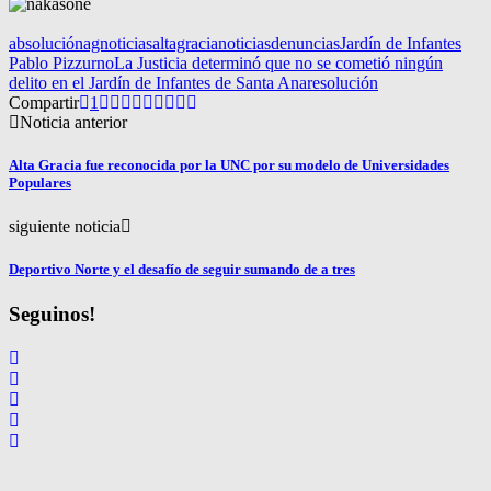
absolución
agnoticias
altagracianoticias
denuncias
Jardín de Infantes
Pablo Pizzurno
La Justicia determinó que no se cometió ningún
delito en el Jardín de Infantes de Santa Ana
resolución
Compartir
1
Noticia anterior
Alta Gracia fue reconocida por la UNC por su modelo de Universidades
Populares
siguiente noticia
Deportivo Norte y el desafío de seguir sumando de a tres
Seguinos!