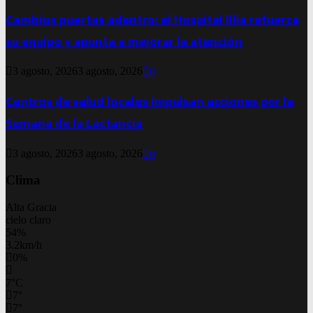
Cambios puertas adentro: el Hospital Illia refuerza
su equipo y apunta a mejorar la atención
3 agosto, 2026
3 agosto, 2026
0
Centros de salud locales impulsan acciones por la
Semana de la Lactancia
3 agosto, 2026
3 agosto, 2026
0
Clima
Alta Gracia
cielo claro
54%
3.2km/h
0%
7
°
C
7
°
7
°