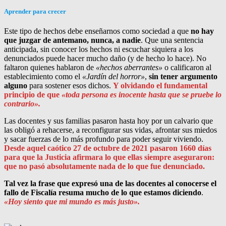
Aprender para crecer
Este tipo de hechos debe enseñarnos como sociedad a que
no hay
que juzgar de antemano, nunca, a nadie
. Que una sentencia
anticipada, sin conocer los hechos ni escuchar siquiera a los
denunciados puede hacer mucho daño (y de hecho lo hace). No
faltaron quienes hablaron de
«hechos aberrantes»
o calificaron al
establecimiento como el
«Jardín del horror»
,
sin tener argumento
alguno
para sostener esos dichos.
Y olvidando el fundamental
principio de que
«toda persona es inocente hasta que se pruebe lo
contrario».
Las docentes y sus familias pasaron hasta hoy por un calvario que
las obligó a rehacerse, a reconfigurar sus vidas, afrontar sus miedos
y sacar fuerzas de lo más profundo para poder seguir viviendo.
Desde aquel caótico 27 de octubre de 2021 pasaron 1660 días
para que la Justicia afirmara lo que ellas siempre aseguraron:
que no pasó absolutamente nada de lo que fue denunciado.
Tal vez la frase que expresó una de las docentes al conocerse el
fallo de Fiscalía resuma mucho de lo que estamos diciendo
.
«Hoy siento que mi mundo es más justo».