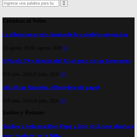
Search
for:
Search
Crónicas al Voleo
La silenciosa resistencia de los pueblos nómadas
2 agosto, 2026
1 agosto, 2026
0
El Vuelo 19 y el mito del Triángulo de las Bermudas
26 julio, 2026
25 julio, 2026
0
Matthias Sindelar, el hombre de papel
19 julio, 2026
18 julio, 2026
0
Saldos y Retazos
Saldos y Retazos: Don Pepe y Don José, una charla a
puro mate y torta frita