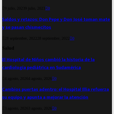
9 julio, 2023
9 julio, 2023
0
Saldos y retazos: Don Pepe y Don José toman mate
y se pasan chismecitos
28 septiembre, 2022
28 septiembre, 2022
0
Salud
El Hospital de Niños cambió la historia de la
cardiología pediátrica en Sudamérica
4 agosto, 2026
4 agosto, 2026
0
Cambios puertas adentro: el Hospital Illia refuerza
su equipo y apunta a mejorar la atención
3 agosto, 2026
3 agosto, 2026
0