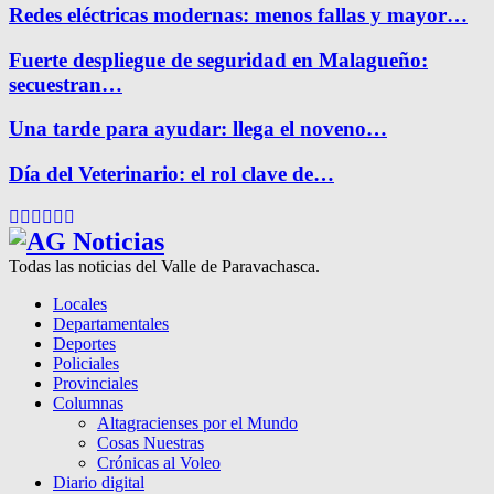
Redes eléctricas modernas: menos fallas y mayor…
Fuerte despliegue de seguridad en Malagueño:
secuestran…
Una tarde para ayudar: llega el noveno…
Día del Veterinario: el rol clave de…
Facebook
Twitter
Instagram
Pinterest
Google
Youtube
Todas las noticias del Valle de Paravachasca.
Locales
Departamentales
Deportes
Policiales
Provinciales
Columnas
Altagracienses por el Mundo
Cosas Nuestras
Crónicas al Voleo
Diario digital