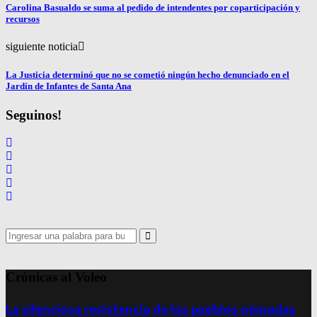
Carolina Basualdo se suma al pedido de intendentes por coparticipación y
recursos
siguiente noticia
La Justicia determinó que no se cometió ningún hecho denunciado en el
Jardín de Infantes de Santa Ana
Seguinos!
Search
for:
Search
Crónicas al Voleo
La silenciosa resistencia de los pueblos nómadas