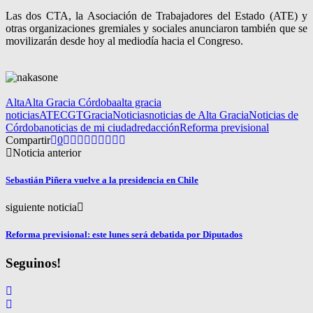
Las dos CTA, la Asociación de Trabajadores del Estado (ATE) y
otras organizaciones gremiales y sociales anunciaron también que se
movilizarán desde hoy al mediodía hacia el Congreso.
Alta
Alta Gracia Córdoba
alta gracia
noticias
ATE
CGT
Gracia
Noticias
noticias de Alta Gracia
Noticias de
Córdoba
noticias de mi ciudad
redacción
Reforma previsional
Compartir
0
Noticia anterior
Sebastián Piñera vuelve a la presidencia en Chile
siguiente noticia
Reforma previsional: este lunes será debatida por Diputados
Seguinos!