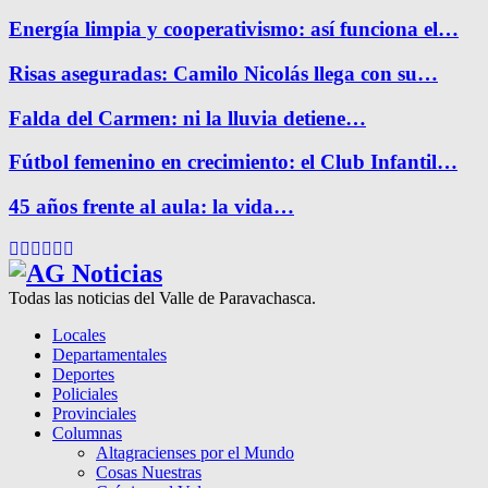
Energía limpia y cooperativismo: así funciona el…
Risas aseguradas: Camilo Nicolás llega con su…
Falda del Carmen: ni la lluvia detiene…
Fútbol femenino en crecimiento: el Club Infantil…
45 años frente al aula: la vida…
Facebook
Twitter
Instagram
Pinterest
Google
Youtube
Todas las noticias del Valle de Paravachasca.
Locales
Departamentales
Deportes
Policiales
Provinciales
Columnas
Altagracienses por el Mundo
Cosas Nuestras