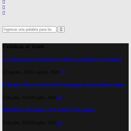
Search
for:
Search
Crónicas al Voleo
La silenciosa resistencia de los pueblos nómadas
2 agosto, 2026
1 agosto, 2026
0
El Vuelo 19 y el mito del Triángulo de las Bermudas
26 julio, 2026
25 julio, 2026
0
Matthias Sindelar, el hombre de papel
19 julio, 2026
18 julio, 2026
0