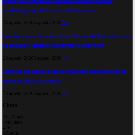
El Hospital de Niños cambió la historia de la
cardiología pediátrica en Sudamérica
4 agosto, 2026
4 agosto, 2026
0
Cambios puertas adentro: el Hospital Illia refuerza
su equipo y apunta a mejorar la atención
3 agosto, 2026
3 agosto, 2026
0
Centros de salud locales impulsan acciones por la
Semana de la Lactancia
3 agosto, 2026
3 agosto, 2026
0
Clima
Alta Gracia
cielo claro
41%
4.3km/h