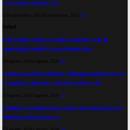
y se pasan chismecitos
28 septiembre, 2022
28 septiembre, 2022
0
Salud
El Hospital de Niños cambió la historia de la
cardiología pediátrica en Sudamérica
4 agosto, 2026
4 agosto, 2026
0
Cambios puertas adentro: el Hospital Illia refuerza
su equipo y apunta a mejorar la atención
3 agosto, 2026
3 agosto, 2026
0
Centros de salud locales impulsan acciones por la
Semana de la Lactancia
3 agosto, 2026
3 agosto, 2026
0