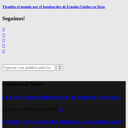
Tiembla el mundo por el bombardeo de Estados Unidos en Siria
Seguinos!
Search
for:
Search
Crónicas al Voleo
La silenciosa resistencia de los pueblos nómadas
2 agosto, 2026
1 agosto, 2026
0
El Vuelo 19 y el mito del Triángulo de las Bermudas