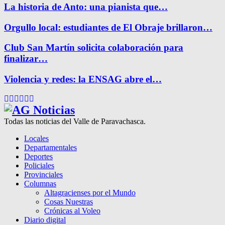
La historia de Anto: una pianista que…
Orgullo local: estudiantes de El Obraje brillaron…
Club San Martín solicita colaboración para
finalizar…
Violencia y redes: la ENSAG abre el…
Facebook
Twitter
Instagram
Pinterest
Google
Youtube
Todas las noticias del Valle de Paravachasca.
Locales
Departamentales
Deportes
Policiales
Provinciales
Columnas
Altagracienses por el Mundo
Cosas Nuestras
Crónicas al Voleo
Diario digital