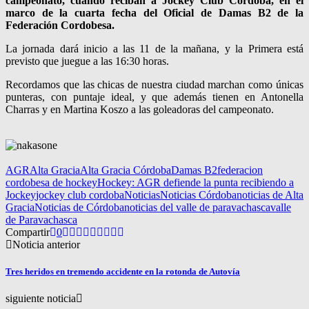
campeonato, cuando reciban a Jockey Club Córdoba, en el
marco de la cuarta fecha del Oficial de Damas B2 de la
Federación Cordobesa.
La jornada dará inicio a las 11 de la mañana, y la Primera está
previsto que juegue a las 16:30 horas.
Recordamos que las chicas de nuestra ciudad marchan como únicas
punteras, con puntaje ideal, y que además tienen en Antonella
Charras y en Martina Koszo a las goleadoras del campeonato.
AGR
Alta Gracia
Alta Gracia Córdoba
Damas B2
federacion
cordobesa de hockey
Hockey: AGR defiende la punta recibiendo a
Jockey
jockey club cordoba
Noticias
Noticias Córdoba
noticias de Alta
Gracia
Noticias de Córdoba
noticias del valle de paravachasca
valle
de Paravachasca
Compartir
0
Noticia anterior
Tres heridos en tremendo accidente en la rotonda de Autovía
siguiente noticia