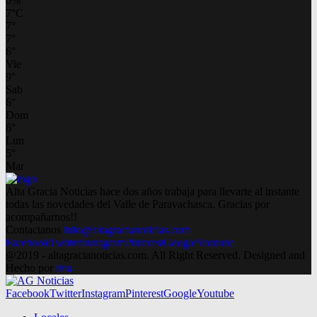
0%
7
°
C
7
°
7
°
6
°
Vie
9
°
Sab
6
°
Dom
6
°
Lun
5
°
Mar
Alta Gracia Noticias hace dos años trabaja para llevarte al instante
todas las novedades del Valle de Paravachasca. Gracias por
acompañarnos!!
Contactanos
info@altagracianoticias.com
Facebook
Twitter
Instagram
Pinterest
Google
Youtube
@2019 - altagracianoticias.com. All Right Reserved. Designed and
Hecho por
lma
Facebook
Twitter
Instagram
Pinterest
Google
Youtube