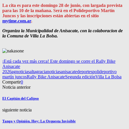
La cita es para este domingo 28 de junio, con largada prevista
para las 10 de la mañana. Será en el Polideportivo Martín
Juncos y las inscripciones están abiertas en el sitio
mytime.com.ar
.
Organiza la Municipalidad de Anisacate, con la colaboracion de
la Comuna de Villa La Bolsa.
¡Está cada vez más cerca! Este domingo se corre el Rally Bike
Anisacate
2026
agnoticias
altagracianoticias
anisacate
deportes
polideportivo
martín juncos
Rally Bike Anisacate
Segunda edición
Villa La Bolsa
Compartir
0
Noticia anterior
El Capitán del Calipso
siguiente noticia
Tango y Opinión. Hoy: La Orquesta Invisible