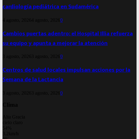
cardiología pediátrica en Sudamérica
4 agosto, 2026
4 agosto, 2026
0
Cambios puertas adentro: el Hospital Illia refuerza
su equipo y apunta a mejorar la atención
3 agosto, 2026
3 agosto, 2026
0
Centros de salud locales impulsan acciones por la
Semana de la Lactancia
3 agosto, 2026
3 agosto, 2026
0
Clima
Alta Gracia
cielo claro
54%
3.2km/h