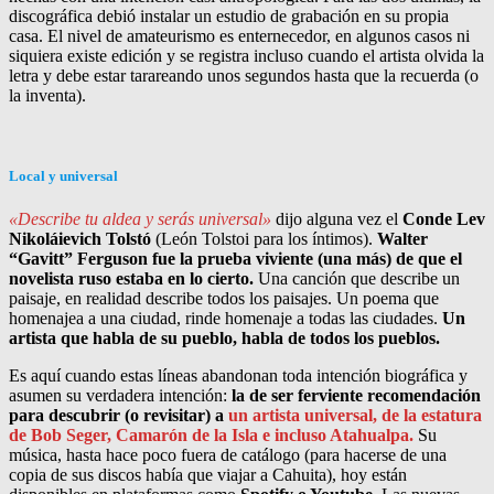
discográfica debió instalar un estudio de grabación en su propia
casa. El nivel de amateurismo es enternecedor, en algunos casos ni
siquiera existe edición y se registra incluso cuando el artista olvida la
letra y debe estar tarareando unos segundos hasta que la recuerda (o
la inventa).
Local y universal
«Describe tu aldea y serás universal»
dijo alguna vez el
Conde Lev
Nikoláievich Tolstó
(León Tolstoi para los íntimos).
Walter
“Gavitt” Ferguson fue la prueba viviente (una más) de que el
novelista ruso estaba en lo cierto.
Una canción que describe un
paisaje, en realidad describe todos los paisajes. Un poema que
homenajea a una ciudad, rinde homenaje a todas las ciudades.
Un
artista que habla de su pueblo, habla de todos los pueblos.
Es aquí cuando estas líneas abandonan toda intención biográfica y
asumen su verdadera intención:
la de ser ferviente recomendación
para descubrir (o revisitar) a
un artista universal, de la estatura
de Bob Seger, Camarón de la Isla e incluso Atahualpa.
Su
música, hasta hace poco fuera de catálogo (para hacerse de una
copia de sus discos había que viajar a Cahuita), hoy están