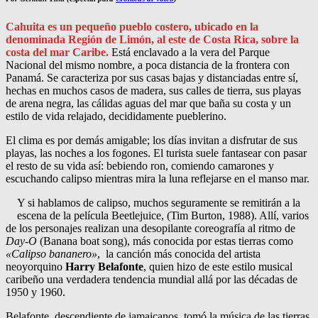
Cahuita es un pequeño pueblo costero, ubicado en la
denominada Región de Limón, al este de Costa Rica, sobre la
costa del mar Caribe.
Está enclavado a la vera del Parque
Nacional del mismo nombre, a poca distancia de la frontera con
Panamá. Se caracteriza por sus casas bajas y distanciadas entre sí,
hechas en muchos casos de madera, sus calles de tierra, sus playas
de arena negra, las cálidas aguas del mar que baña su costa y un
estilo de vida relajado, decididamente pueblerino.
El clima es por demás amigable; los días invitan a disfrutar de sus
playas, las noches a los fogones. El turista suele fantasear con pasar
el resto de su vida así: bebiendo ron, comiendo camarones y
escuchando calipso mientras mira la luna reflejarse en el manso mar.
Y si hablamos de calipso, muchos seguramente se remitirán a la
escena de la película Beetlejuice, (Tim Burton, 1988). Allí, varios
de los personajes realizan una desopilante coreografía al ritmo de
Day-O
(Banana boat song), más conocida por estas tierras como
«Calipso bananero»
, la canción más conocida del artista
neoyorquino
Harry Belafonte
, quien hizo de este estilo musical
caribeño una verdadera tendencia mundial allá por las décadas de
1950 y 1960.
Belafonte, descendiente de jamaicanos, tomó la música de las tierras