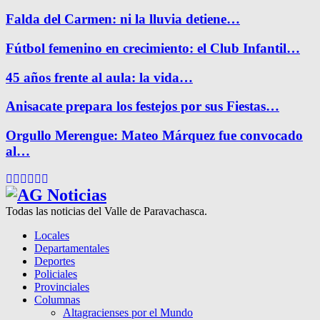
Falda del Carmen: ni la lluvia detiene…
Fútbol femenino en crecimiento: el Club Infantil…
45 años frente al aula: la vida…
Anisacate prepara los festejos por sus Fiestas…
Orgullo Merengue: Mateo Márquez fue convocado
al…
Facebook
Twitter
Instagram
Pinterest
Google
Youtube
Todas las noticias del Valle de Paravachasca.
Locales
Departamentales
Deportes
Policiales
Provinciales
Columnas
Altagracienses por el Mundo