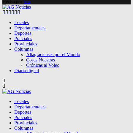
Hecho por
lma
Facebook
Twitter
Instagram
Pinterest
Google
Youtube
Locales
Departamentales
Deportes
Policiales
Provinciales
Columnas
Altagracienses por el Mundo
Cosas Nuestras
Crónicas al Voleo
Diario digital
Locales
Departamentales
Deportes
Policiales
Provinciales
Columnas