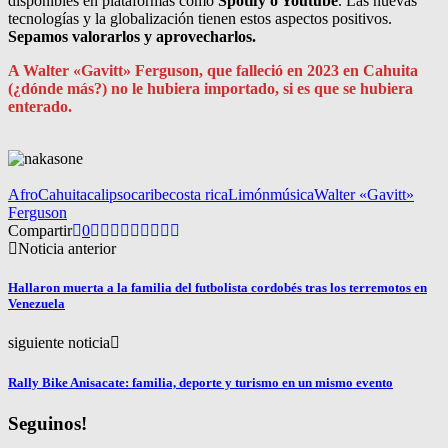
disponibles en plataformas como
Spotify o Youtube
. Las nuevas
tecnologías y la globalización tienen estos aspectos positivos.
Sepamos valorarlos y aprovecharlos.
A Walter «Gavitt» Ferguson, que falleció en 2023 en Cahuita
(¿dónde más?) no le hubiera importado, si es que se hubiera
enterado.
Afro
Cahuita
calipso
caribe
costa rica
Limón
música
Walter «Gavitt»
Ferguson
Compartir
0
Noticia anterior
Hallaron muerta a la familia del futbolista cordobés tras los terremotos en
Venezuela
siguiente noticia
Rally Bike Anisacate: familia, deporte y turismo en un mismo evento
Seguinos!