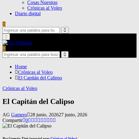
Cosas Nuestras
Crónicas al Voleo
Diario digital
Search
for:
Search
Primary
Menu
Search
for:
Search
Home
Crónicas al Voleo
El Capitán del Calipso
Crónicas al Voleo
El Capitán del Calipso
AG
Gamero
28 junio, 2026
27 junio, 2026
Compartir
0
Por Germán Tinti (especial para
Crónicas al Voleo
)