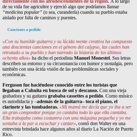
directamente con los afrodescendientes de la región.
A lo largo
de su vida fue agricultor y ejerció algo que podríamos llamar
“medicina popular”
(o sea, curandería) cuando su pueblo estaba
aislado por falta de caminos y puentes.
Canciones a pedido
«Con su humilde guitarra y su lúcida mente creativa ha compuesto
una doscientas canciones en el género del calypso, las cuales han
retratado a su pueblo y han narrado la historia de los últimos
ochenta años»
ha dicho el periodista
Manuel Monestel
. Sus letras
describen su entorno y su circunstancia con humor y nostalgia, pero
también con una ácida visión de las problemáticas sociales y
económicas.
Ferguson fue haciéndose conocido entre los turistas que
llegaban a Cahuita en busca de sol y descanso.
Con una vieja
grabadora y su guitarra
grababa cassettes a pedido
. Como músico
es autodidacta y –
además de la guitarra– toca el piano, el
clarinete y las tumbadoras.
«Mi mamá me decía que yo iba a ser
un gran compositor porque yo cantaba todo lo que ella cantaba.
Ella trabajaba como costurera con una máquina pequeña y yo me
sentaba a la par a escuchar y cantar»
, contó don Walter en una
entrevista brindada hace algunos años al diario La Nación de Puerto
Rico.