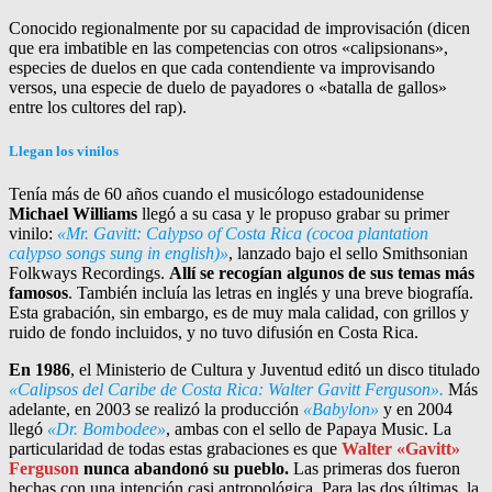
Conocido regionalmente por su capacidad de improvisación (dicen
que era imbatible en las competencias con otros «calipsionans»,
especies de duelos en que cada contendiente va improvisando
versos, una especie de duelo de payadores o «batalla de gallos»
entre los cultores del rap).
Llegan los vinilos
Tenía más de 60 años cuando el musicólogo estadounidense
Michael Williams
llegó a su casa y le propuso grabar su primer
vinilo:
«Mr. Gavitt: Calypso of Costa Rica (cocoa plantation
calypso songs sung in english)»
, lanzado bajo el sello Smithsonian
Folkways Recordings.
Allí se recogían algunos de sus temas más
famosos
. También incluía las letras en inglés y una breve biografía.
Esta grabación, sin embargo, es de muy mala calidad, con grillos y
ruido de fondo incluidos, y no tuvo difusión en Costa Rica.
En 1986
, el Ministerio de Cultura y Juventud editó un disco titulado
«Calipsos del Caribe de Costa Rica: Walter Gavitt Ferguson».
Más
adelante, en 2003 se realizó la producción
«Babylon»
y en 2004
llegó
«Dr. Bombodee»
, ambas con el sello de Papaya Music. La
particularidad de todas estas grabaciones es que
Walter «Gavitt»
Ferguson
nunca abandonó su pueblo.
Las primeras dos fueron
hechas con una intención casi antropológica. Para las dos últimas, la