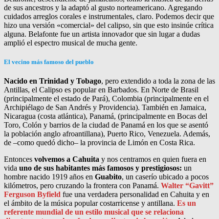
de sus ancestros y la adaptó al gusto norteamericano. Agregando
cuidados arreglos corales e instrumentales, claro. Podemos decir que
hizo una versión «comercial» del calipso, sin que esto insinúe crítica
alguna. Belafonte fue un artista innovador que sin lugar a dudas
amplió el espectro musical de mucha gente.
El vecino más famoso del pueblo
Nacido en Trinidad y Tobago
, pero extendido a toda la zona de las
Antillas, el Calipso es popular en Barbados. En Norte de Brasil
(principalmente el estado de Pará), Colombia (principalmente en el
Archipiélago de San Andrés y Providencia). También en Jamaica,
Nicaragua (costa atlántica), Panamá, (principalmente en Bocas del
Toro, Colón y barrios de la ciudad de Panamá en los que se asentó
la población anglo afroantillana), Puerto Rico, Venezuela. Además,
de –como quedó dicho– la provincia de Limón en Costa Rica.
Entonces
volvemos a Cahuita
y nos centramos en quien fuera en
vida
uno de sus habitantes más famosos y prestigiosos:
un
hombre nacido 1919 años en
Guabito
, un caserío ubicado a pocos
kilómetros, pero cruzando la frontera con Panamá.
Walter “Gavitt”
Ferguson Byfield
fue una verdadera personalidad en Cahuita y en
el ámbito de la música popular costarricense y antillana.
Es un
referente mundial de un estilo musical que se relaciona