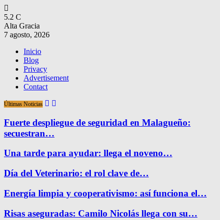
5.2
C
Alta Gracia
7 agosto, 2026
Inicio
Blog
Privacy
Advertisement
Contact
Últimas Noticias
Fuerte despliegue de seguridad en Malagueño:
secuestran…
Una tarde para ayudar: llega el noveno…
Día del Veterinario: el rol clave de…
Energía limpia y cooperativismo: así funciona el…
Risas aseguradas: Camilo Nicolás llega con su…