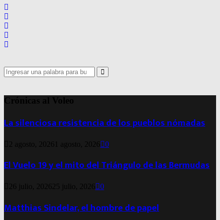
Search
for:
Search
Crónicas al Voleo
La silenciosa resistencia de los pueblos nómadas
2 agosto, 2026
1 agosto, 2026
0
El Vuelo 19 y el mito del Triángulo de las Bermudas
26 julio, 2026
25 julio, 2026
0
Matthias Sindelar, el hombre de papel