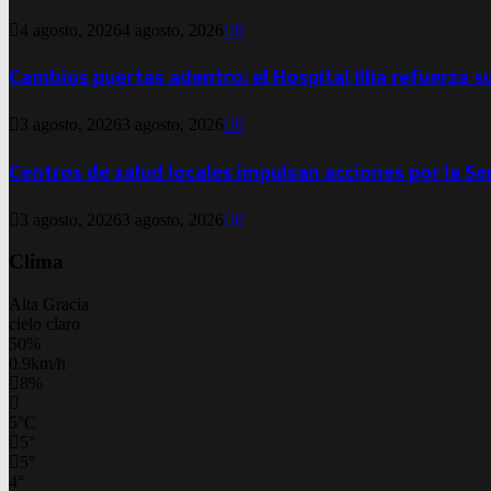
4 agosto, 2026
4 agosto, 2026
0
Cambios puertas adentro: el Hospital Illia refuerza s
3 agosto, 2026
3 agosto, 2026
0
Centros de salud locales impulsan acciones por la S
3 agosto, 2026
3 agosto, 2026
0
Clima
Alta Gracia
cielo claro
50%
0.9km/h
8%
5
°
C
5
°
5
°
4
°