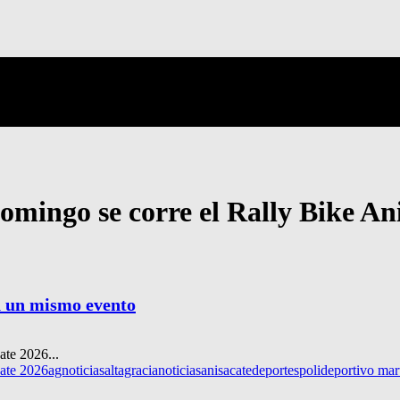
domingo se corre el Rally Bike An
en un mismo evento
ate 2026...
cate 2026
agnoticias
altagracianoticias
anisacate
deportes
polideportivo mar