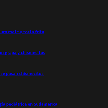
puro mate y torta frita
con grapa y chismecitos
 se pasan chismecitos
ogía pediátrica en Sudamérica