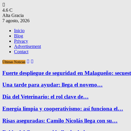
4.6
C
Alta Gracia
7 agosto, 2026
Inicio
Blog
Privacy
Advertisement
Contact
Últimas Noticias
Fuerte despliegue de seguridad en Malagueño: secue
Una tarde para ayudar: llega el noveno…
Día del Veterinario: el rol clave de…
Energía limpia y cooperativismo: así funciona el…
Risas aseguradas: Camilo Nicolás llega con su…