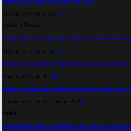
Matthias Sindelar, el hombre de papel
19 julio, 2026
18 julio, 2026
0
Saldos y Retazos
Saldos y Retazos: Don Pepe y Don José, una charla a 
18 julio, 2024
18 julio, 2024
0
Saldos y retazos: Don Pepe y Don José se calientan 
9 julio, 2023
9 julio, 2023
0
Saldos y retazos: Don Pepe y Don José toman mate y
28 septiembre, 2022
28 septiembre, 2022
0
Salud
El Hospital de Niños cambió la historia de la cardiol