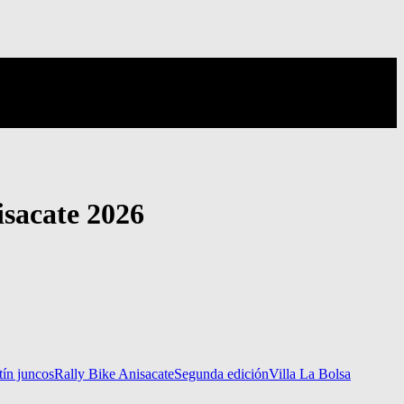
isacate 2026
tín juncos
Rally Bike Anisacate
Segunda edición
Villa La Bolsa