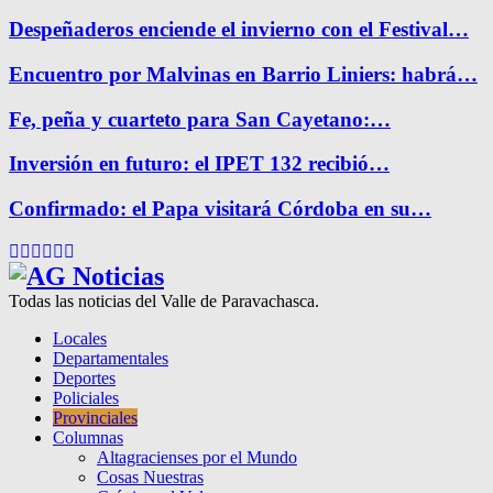
Despeñaderos enciende el invierno con el Festival…
Encuentro por Malvinas en Barrio Liniers: habrá…
Fe, peña y cuarteto para San Cayetano:…
Inversión en futuro: el IPET 132 recibió…
Confirmado: el Papa visitará Córdoba en su…
Facebook
Twitter
Instagram
Pinterest
Google
Youtube
Todas las noticias del Valle de Paravachasca.
Locales
Departamentales
Deportes
Policiales
Provinciales
Columnas
Altagracienses por el Mundo
Cosas Nuestras