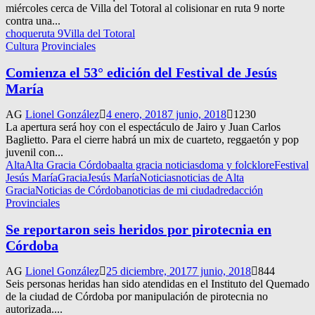
miércoles cerca de Villa del Totoral al colisionar en ruta 9 norte
contra una...
choque
ruta 9
Villa del Totoral
Cultura
Provinciales
Comienza el 53° edición del Festival de Jesús
María
AG
Lionel González
4 enero, 2018
7 junio, 2018
1230
La apertura será hoy con el espectáculo de Jairo y Juan Carlos
Baglietto. Para el cierre habrá un mix de cuarteto, reggaetón y pop
juvenil con...
Alta
Alta Gracia Córdoba
alta gracia noticias
doma y folcklore
Festival
Jesús María
Gracia
Jesús María
Noticias
noticias de Alta
Gracia
Noticias de Córdoba
noticias de mi ciudad
redacción
Provinciales
Se reportaron seis heridos por pirotecnia en
Córdoba
AG
Lionel González
25 diciembre, 2017
7 junio, 2018
844
Seis personas heridas han sido atendidas en el Instituto del Quemado
de la ciudad de Córdoba por manipulación de pirotecnia no
autorizada....