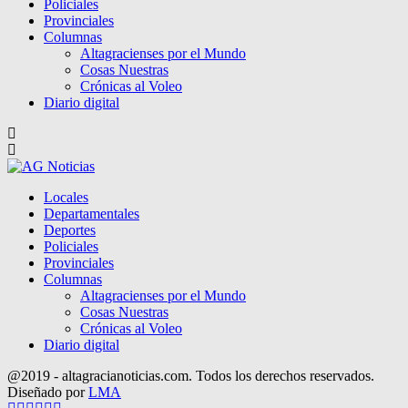
Policiales
Provinciales
Columnas
Altagracienses por el Mundo
Cosas Nuestras
Crónicas al Voleo
Diario digital
Locales
Departamentales
Deportes
Policiales
Provinciales
Columnas
Altagracienses por el Mundo
Cosas Nuestras
Crónicas al Voleo
Diario digital
@2019 - altagracianoticias.com. Todos los derechos reservados.
Diseñado por
LMA
Facebook
Twitter
Instagram
Pinterest
Google
Youtube