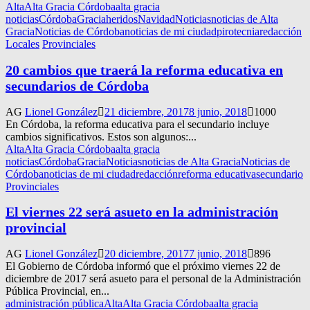
Alta
Alta Gracia Córdoba
alta gracia
noticias
Córdoba
Gracia
heridos
Navidad
Noticias
noticias de Alta
Gracia
Noticias de Córdoba
noticias de mi ciudad
pirotecnia
redacción
Locales
Provinciales
20 cambios que traerá la reforma educativa en
secundarios de Córdoba
AG
Lionel González
21 diciembre, 2017
8 junio, 2018
1000
En Córdoba, la reforma educativa para el secundario incluye
cambios significativos. Estos son algunos:...
Alta
Alta Gracia Córdoba
alta gracia
noticias
Córdoba
Gracia
Noticias
noticias de Alta Gracia
Noticias de
Córdoba
noticias de mi ciudad
redacción
reforma educativa
secundario
Provinciales
El viernes 22 será asueto en la administración
provincial
AG
Lionel González
20 diciembre, 2017
7 junio, 2018
896
El Gobierno de Córdoba informó que el próximo viernes 22 de
diciembre de 2017 será asueto para el personal de la Administración
Pública Provincial, en...
administración pública
Alta
Alta Gracia Córdoba
alta gracia