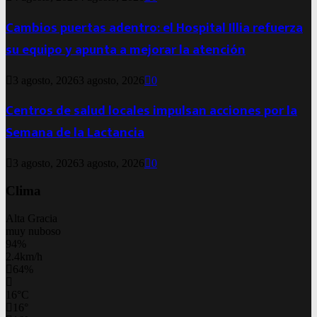
Cambios puertas adentro: el Hospital Illia refuerza
su equipo y apunta a mejorar la atención
3 agosto, 2026
3 agosto, 2026
0
Centros de salud locales impulsan acciones por la
Semana de la Lactancia
3 agosto, 2026
3 agosto, 2026
0
Clima
Alta Gracia
muy nuboso
94%
2.4km/h
64%
16
°
C
16
°