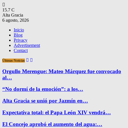
15.7
C
Alta Gracia
6 agosto, 2026
Inicio
Blog
Privacy
Advertisement
Contact
Últimas Noticias
Orgullo Merengue: Mateo Márquez fue convocado
al…
“No dormí de la emoción”: a los…
Alta Gracia se unió por Jazmín en…
Expectativa total: el Papa León XIV vendrá…
El Concejo aprobó el aumento del agua:…