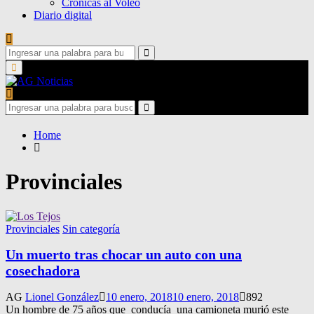
Crónicas al Voleo
Diario digital
Search
for:
Search
Primary
Menu
Search
for:
Search
Home
Provinciales
Provinciales
Sin categoría
Un muerto tras chocar un auto con una
cosechadora
AG
Lionel González
10 enero, 2018
10 enero, 2018
892
Un hombre de 75 años que conducía una camioneta murió este