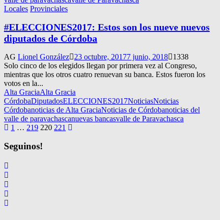
Locales
Provinciales
#ELECCIONES2017: Estos son los nueve nuevos
diputados de Córdoba
AG
Lionel González
23 octubre, 2017
7 junio, 2018
1338
Solo cinco de los elegidos llegan por primera vez al Congreso,
mientras que los otros cuatro renuevan su banca. Estos fueron los
votos en la...
Alta Gracia
Alta Gracia
Córdoba
Diputados
ELECCIONES2017
Noticias
Noticias
Córdoba
noticias de Alta Gracia
Noticias de Córdoba
noticias del
valle de paravachasca
nuevas bancas
valle de Paravachasca
Navegación
1
…
219
220
221
de
Seguinos!
entradas