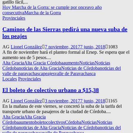
gatillo fácil,...
Hoy Marcha de la Gorra: se cumple por onceavo año
consecutiva
Marcha de la Gorra
Provinciales
Caminos de las Sierras pedirá una nueva suba de
los peajes
AG
Lionel González
7 noviembre, 2017
7 junio, 2018
1083
A fin de noviembre hará el planteo formal al Ersep. Se espera que el
aumento sea de 5 pesos....
Alta Gracia
Alta Gracia Córdoba
aumento
Noticias
Noticias
Córdoba
noticias de Alta Gracia
Noticias de Córdoba
noticias del
valle de paravachasca
peajes
valle de Paravachasca
Locales
Provinciales
El boleto de colectivo urbano a $15,38
AG
Lionel González
3 noviembre, 2017
7 junio, 2018
1165
En la mañana de este viernes, se concretó la suba de la tarifa del
transporte urbano de pasajeros de la ciudad de Córdoba....
Alta Gracia
Alta Gracia
Córdoba
aumento
boleto
colectivos
Córdoba
Noticias
Noticias
Córdoba
noticias de Alta Gracia
Noticias de Córdoba
noticias del
valle de paravachasca
valle de Paravachasca