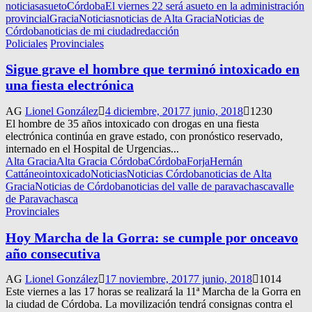
noticias
asueto
Córdoba
El viernes 22 será asueto en la administración
provincial
Gracia
Noticias
noticias de Alta Gracia
Noticias de
Córdoba
noticias de mi ciudad
redacción
Policiales
Provinciales
Sigue grave el hombre que terminó intoxicado en
una fiesta electrónica
AG
Lionel González
4 diciembre, 2017
7 junio, 2018
1230
El hombre de 35 años intoxicado con drogas en una fiesta
electrónica continúa en grave estado, con pronóstico reservado,
internado en el Hospital de Urgencias...
Alta Gracia
Alta Gracia Córdoba
Córdoba
Forja
Hernán
Cattáneo
intoxicado
Noticias
Noticias Córdoba
noticias de Alta
Gracia
Noticias de Córdoba
noticias del valle de paravachasca
valle
de Paravachasca
Provinciales
Hoy Marcha de la Gorra: se cumple por onceavo
año consecutiva
AG
Lionel González
17 noviembre, 2017
7 junio, 2018
1014
Este viernes a las 17 horas se realizará la 11ª Marcha de la Gorra en
la ciudad de Córdoba. La movilización tendrá consignas contra el