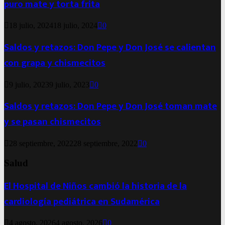
puro mate y torta frita
18 julio, 2024
18 julio, 2024
0
Saldos y retazos: Don Pepe y Don José se calientan
con grapa y chismecitos
9 julio, 2023
9 julio, 2023
0
Saldos y retazos: Don Pepe y Don José toman mate
y se pasan chismecitos
28 septiembre, 2022
28 septiembre, 2022
0
Salud
El Hospital de Niños cambió la historia de la
cardiología pediátrica en Sudamérica
4 agosto, 2026
4 agosto, 2026
0