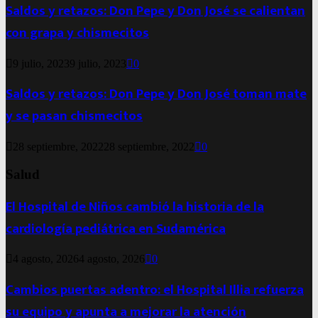
Saldos y retazos: Don Pepe y Don José se calientan
con grapa y chismecitos
9 julio, 2023
9 julio, 2023
0
Saldos y retazos: Don Pepe y Don José toman mate
y se pasan chismecitos
28 septiembre, 2022
28 septiembre, 2022
0
Salud
El Hospital de Niños cambió la historia de la
cardiología pediátrica en Sudamérica
4 agosto, 2026
4 agosto, 2026
0
Cambios puertas adentro: el Hospital Illia refuerza
su equipo y apunta a mejorar la atención