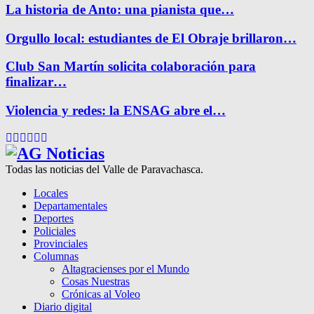
La historia de Anto: una pianista que…
Orgullo local: estudiantes de El Obraje brillaron…
Club San Martín solicita colaboración para
finalizar…
Violencia y redes: la ENSAG abre el…
Facebook
Twitter
Instagram
Pinterest
Google
Youtube
Todas las noticias del Valle de Paravachasca.
Locales
Departamentales
Deportes
Policiales
Provinciales
Columnas
Altagracienses por el Mundo
Cosas Nuestras
Crónicas al Voleo
Diario digital