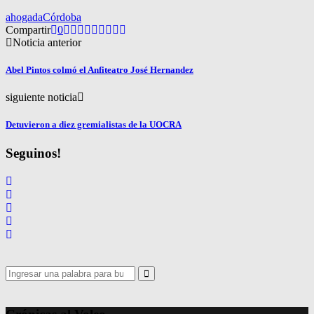
ahogada
Córdoba
Compartir
0
Noticia anterior
Abel Pintos colmó el Anfiteatro José Hernandez
siguiente noticia
Detuvieron a diez gremialistas de la UOCRA
Seguinos!
Search
for:
Search