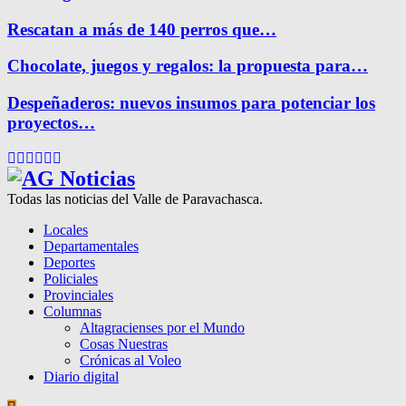
Rescatan a más de 140 perros que…
Chocolate, juegos y regalos: la propuesta para…
Despeñaderos: nuevos insumos para potenciar los
proyectos…
Facebook
Twitter
Instagram
Pinterest
Google
Youtube
Todas las noticias del Valle de Paravachasca.
Locales
Departamentales
Deportes
Policiales
Provinciales
Columnas
Altagracienses por el Mundo
Cosas Nuestras
Crónicas al Voleo
Diario digital