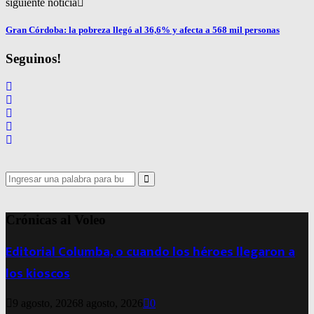
siguiente noticia
Gran Córdoba: la pobreza llegó al 36,6% y afecta a 568 mil personas
Seguinos!
Search
for:
Search
Crónicas al Voleo
Editorial Columba, o cuando los héroes llegaron a
los kioscos
9 agosto, 2026
8 agosto, 2026
0