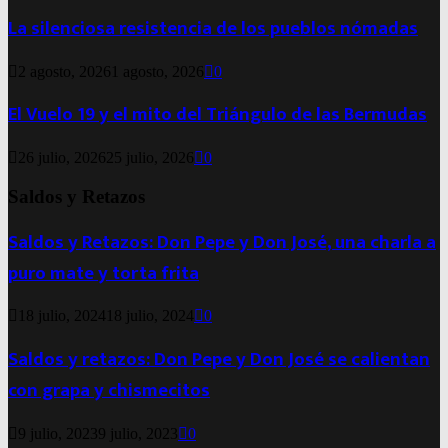
La silenciosa resistencia de los pueblos nómadas
2 agosto, 2026
1 agosto, 2026
0
El Vuelo 19 y el mito del Triángulo de las Bermudas
26 julio, 2026
25 julio, 2026
0
Saldos y Retazos
Saldos y Retazos: Don Pepe y Don José, una charla a
puro mate y torta frita
18 julio, 2024
18 julio, 2024
0
Saldos y retazos: Don Pepe y Don José se calientan
con grapa y chismecitos
9 julio, 2023
9 julio, 2023
0