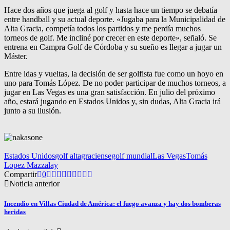
Hace dos años que juega al golf y hasta hace un tiempo se debatía
entre handball y su actual deporte. «Jugaba para la Municipalidad de
Alta Gracia, competía todos los partidos y me perdía muchos
torneos de golf. Me incliné por crecer en este deporte», señaló. Se
entrena en Campra Golf de Córdoba y su sueño es llegar a jugar un
Máster.
Entre idas y vueltas, la decisión de ser golfista fue como un hoyo en
uno para Tomás López. De no poder participar de muchos torneos, a
jugar en Las Vegas es una gran satisfacción. En julio del próximo
año, estará jugando en Estados Unidos y, sin dudas, Alta Gracia irá
junto a su ilusión.
Estados Unidos
golf altagraciense
golf mundial
Las Vegas
Tomás
Lopez Mazzalay
Compartir
0
Noticia anterior
Incendio en Villas Ciudad de América: el fuego avanza y hay dos bomberas
heridas