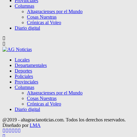
Provinciales
Columnas
Altagracienses por el Mundo
Cosas Nuestras
Crónicas al Voleo
Diario digital
Locales
Departamentales
Deportes
Policiales
Provinciales
Columnas
Altagracienses por el Mundo
Cosas Nuestras
Crónicas al Voleo
Diario digital
@2019 - altagracianoticias.com. Todos los derechos reservados.
Diseñado por
LMA
Facebook
Twitter
Instagram
Pinterest
Google
Youtube