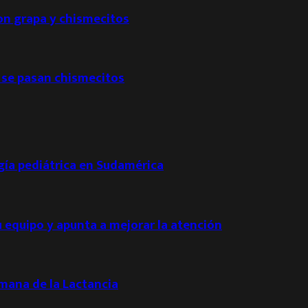
con grapa y chismecitos
 se pasan chismecitos
ogía pediátrica en Sudamérica
u equipo y apunta a mejorar la atención
emana de la Lactancia