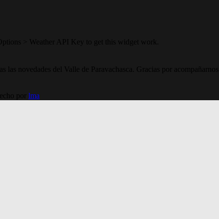
Options > Weather API Key to get this widget work.
todas las novedades del Valle de Paravachasca. Gracias por acompañarnos
Hecho por
lma