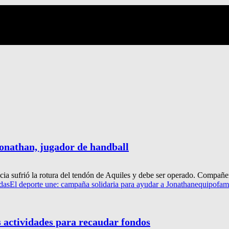
Jonathan, jugador de handball
ia sufrió la rotura del tendón de Aquiles y debe ser operado. Compañer
adas
El deporte une: campaña solidaria para ayudar a Jonathan
equipo
fam
s actividades para recaudar fondos