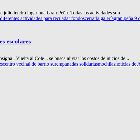
 julio tendrá lugar una Gran Peña. Todas las actividades son...
 diferentes actividades para recuadar fondos
cerrarla galería
gran peña 9 d
es escolares
signa «Vuelta al Cole», se busca aliviar los costos de inicios de...
es
centro vecinal de barrio sur
empanadas solidarias
mochilas
noticias de 