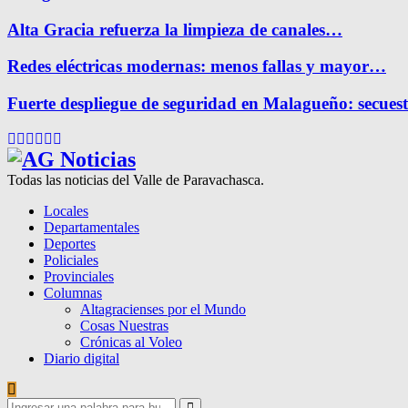
Alta Gracia refuerza la limpieza de canales…
Redes eléctricas modernas: menos fallas y mayor…
Fuerte despliegue de seguridad en Malagueño: secue
Facebook
Twitter
Instagram
Pinterest
Google
Youtube
Todas las noticias del Valle de Paravachasca.
Locales
Departamentales
Deportes
Policiales
Provinciales
Columnas
Altagracienses por el Mundo
Cosas Nuestras
Crónicas al Voleo
Diario digital
Search