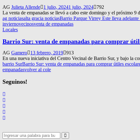
AG
Julieta Allende
1 julio, 2024
1 julio, 2024
792
La venta de empanadas se llevó a cabo este domingo y el próximo 9 de
ag noticias
alta gracia noticias
Barrio Parque Virrey Este lleva adelante
invierno
vecinos
venta de empanadas
Locales
Barrio Sur: venta de empanadas para comprar útil
AG
Gamero
13 febrero, 2019
913
En una nueva iniciativa del Centro Vecinal de Barrio Sur, y bajo la con
barrio Sur
Barrio Sur: venta de empanadas para comprar útiles escolar
empanadas
volver al cole
Seguinos!
Search
Search