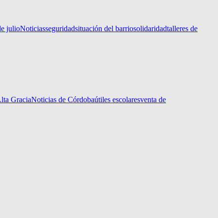
e julio
Noticias
seguridad
situación del barrio
solidaridad
talleres de
Alta Gracia
Noticias de Córdoba
útiles escolares
venta de