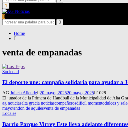
for:
Search
Primary
Menu
Search
for:
Search
Home
venta de empanadas
Sociedad
El deporte une: campaña solidaria para ayudar a 
AG
Julieta Allende
20 mayo, 2025
20 mayo, 2025
1028
El jugador de la Primera de Handball de la Municipalidad de Alta Grac
ag noticias
alta gracia noticias
compañeros
dificil momento
dulces y sal
mayo
tendon de aquiles
venta de empanadas
Locales
Barrio Parque Virrey Este lleva adelante diferente