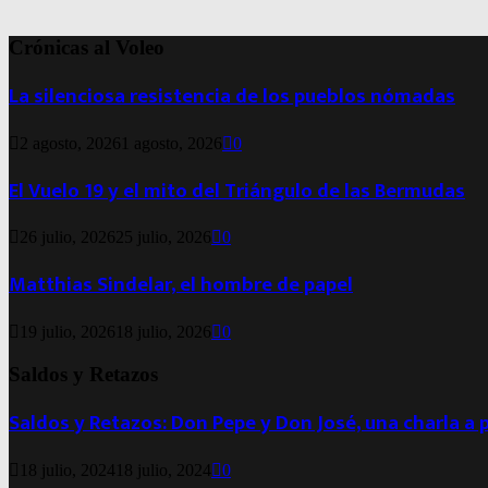
for:
Crónicas al Voleo
La silenciosa resistencia de los pueblos nómadas
2 agosto, 2026
1 agosto, 2026
0
El Vuelo 19 y el mito del Triángulo de las Bermudas
26 julio, 2026
25 julio, 2026
0
Matthias Sindelar, el hombre de papel
19 julio, 2026
18 julio, 2026
0
Saldos y Retazos
Saldos y Retazos: Don Pepe y Don José, una charla a 
18 julio, 2024
18 julio, 2024
0