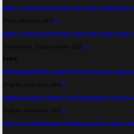
Saldos y retazos: Don Pepe y Don José se calientan 
9 julio, 2023
9 julio, 2023
0
Saldos y retazos: Don Pepe y Don José toman mate y
28 septiembre, 2022
28 septiembre, 2022
0
Salud
El Hospital de Niños cambió la historia de la cardiol
4 agosto, 2026
4 agosto, 2026
0
Cambios puertas adentro: el Hospital Illia refuerza s
3 agosto, 2026
3 agosto, 2026
0
Centros de salud locales impulsan acciones por la S