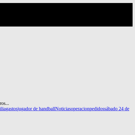
os...
ilia
gastos
jugador de handball
Noticias
operacion
pedidos
sábado 24 de