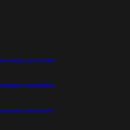
puro mate y torta frita
con grapa y chismecitos
 se pasan chismecitos