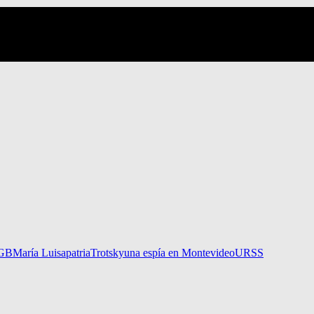
GB
María Luisa
patria
Trotsky
una espía en Montevideo
URSS