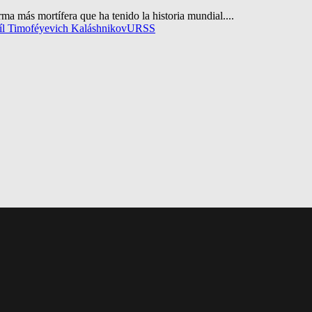
a más mortífera que ha tenido la historia mundial....
íl Timoféyevich Kaláshnikov
URSS