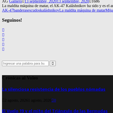
AG
Gamero
13 septiembre, 2020
13 septiembre, 2020
1686
La maldita máquina de matar, el AK-47 Kaláshnikov ha sido y es el arm
AK-47
banderas
escudos
kaláshnikov
La maldita máquina de matar
Mija
Seguinos!
Search
for:
Search
Crónicas al Voleo
La silenciosa resistencia de los pueblos nómadas
2 agosto, 2026
1 agosto, 2026
0
El Vuelo 19 y el mito del Triángulo de las Bermudas