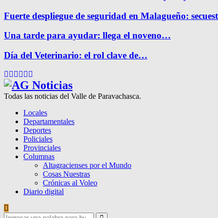
Fuerte despliegue de seguridad en Malagueño: secue
Una tarde para ayudar: llega el noveno…
Día del Veterinario: el rol clave de…
Facebook
Twitter
Instagram
Pinterest
Google
Youtube
Todas las noticias del Valle de Paravachasca.
Locales
Departamentales
Deportes
Policiales
Provinciales
Columnas
Altagracienses por el Mundo
Cosas Nuestras
Crónicas al Voleo
Diario digital
Search