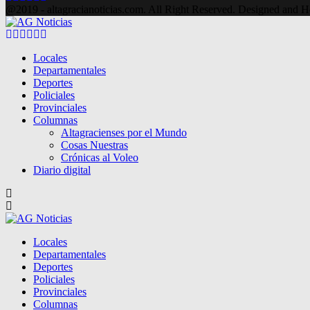
@2019 - altagracianoticias.com. All Right Reserved. Designed and 
Facebook
Twitter
Instagram
Pinterest
Google
Youtube
Locales
Departamentales
Deportes
Policiales
Provinciales
Columnas
Altagracienses por el Mundo
Cosas Nuestras
Crónicas al Voleo
Diario digital
Locales
Departamentales
Deportes
Policiales
Provinciales
Columnas