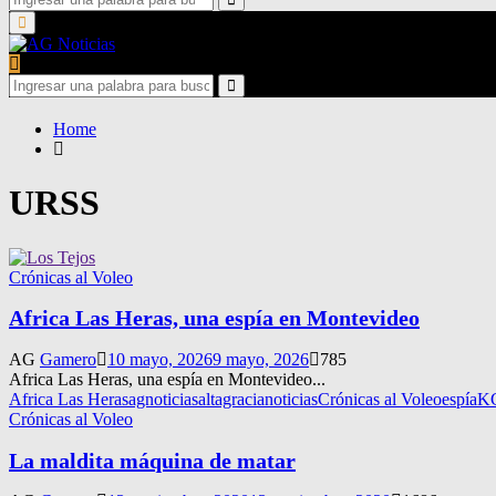
for:
Search
Primary
Menu
Search
for:
Search
Home
URSS
Crónicas al Voleo
Africa Las Heras, una espía en Montevideo
AG
Gamero
10 mayo, 2026
9 mayo, 2026
785
Africa Las Heras, una espía en Montevideo...
Africa Las Heras
agnoticias
altagracianoticias
Crónicas al Voleo
espía
K
Crónicas al Voleo
La maldita máquina de matar