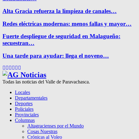
Alta Gracia refuerza la limpieza de canales…
Redes eléctricas modernas: menos fallas y mayor…
Fuerte despliegue de seguridad en Malagueño:
secuestran…
Una tarde para ayudar: llega el noveno…
Facebook
Twitter
Instagram
Pinterest
Google
Youtube
Todas las noticias del Valle de Paravachasca.
Locales
Departamentales
Deportes
Policiales
Provinciales
Columnas
Altagracienses por el Mundo
Cosas Nuestras
Crónicas al Voleo