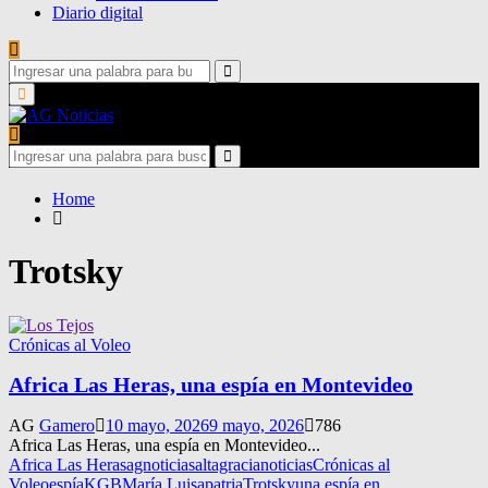
Diario digital
Search
for:
Search
Primary
Menu
Search
for:
Search
Home
Trotsky
Crónicas al Voleo
Africa Las Heras, una espía en Montevideo
AG
Gamero
10 mayo, 2026
9 mayo, 2026
786
Africa Las Heras, una espía en Montevideo...
Africa Las Heras
agnoticias
altagracianoticias
Crónicas al
Voleo
espía
KGB
María Luisa
patria
Trotsky
una espía en