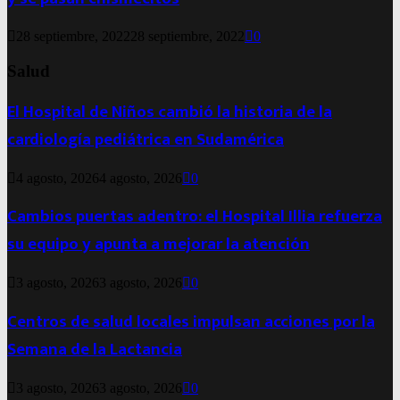
28 septiembre, 2022
28 septiembre, 2022
0
Salud
El Hospital de Niños cambió la historia de la
cardiología pediátrica en Sudamérica
4 agosto, 2026
4 agosto, 2026
0
Cambios puertas adentro: el Hospital Illia refuerza
su equipo y apunta a mejorar la atención
3 agosto, 2026
3 agosto, 2026
0
Centros de salud locales impulsan acciones por la
Semana de la Lactancia
3 agosto, 2026
3 agosto, 2026
0