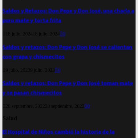
Saldos y Retazos: Don Pepe y Don José, una charla a
puro mate y torta frita
18 julio, 2024
18 julio, 2024
0
Saldos y retazos: Don Pepe y Don José se calientan
con grapa y chismecitos
9 julio, 2023
9 julio, 2023
0
Saldos y retazos: Don Pepe y Don José toman mate
y se pasan chismecitos
28 septiembre, 2022
28 septiembre, 2022
0
Salud
El Hospital de Niños cambió la historia de la