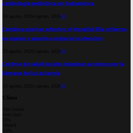
cardiología pediátrica en Sudamérica
4 agosto, 2026
4 agosto, 2026
0
Cambios puertas adentro: el Hospital Illia refuerza
su equipo y apunta a mejorar la atención
3 agosto, 2026
3 agosto, 2026
0
Centros de salud locales impulsan acciones por la
Semana de la Lactancia
3 agosto, 2026
3 agosto, 2026
0
Clima
Alta Gracia
cielo claro
33%
11km/h
4%