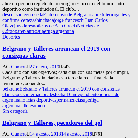
abre un período repleto de interrogantes acerca del futuro tanto
deportivo como institucional. El club,...
descenso
diego osella
El descenso de Belgrano abre interrogantes y
confirma certezas
hinchada
jorge franceschi
Juan Carlos
Olave
jugadores
noticias de Alta Gracia
Noticias de
Córdoba
replanteo
superliga argentina
Deportes
Belgrano y Talleres arrancan el 2019 con
consignas claras
AG
Gamero
27 enero, 2019
843
Cada uno con sus objetivos; cada cual con sus metas por cumplir,
Belgrano y Talleres iniciarán esta tarde la recta final de la
temporada, soñando...
belgrano
Belgrano y Talleres arrancan el 2019 con consignas
claras
copas internacionales
fecha 16
independiente
noticias de
argentina
noticias deportivas
permanencia
superliga
argentina
talleres
union
Sin categoría
Belgrano y Talleres, pecadores del gol
AG
Gamero
14 agosto, 2018
14 agosto, 2018
761