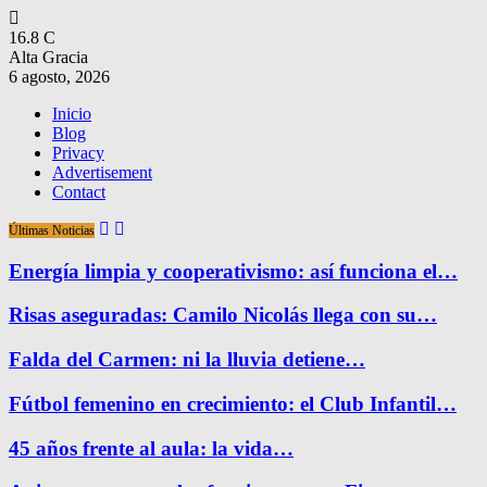
16.8
C
Alta Gracia
6 agosto, 2026
Inicio
Blog
Privacy
Advertisement
Contact
Últimas Noticias
Energía limpia y cooperativismo: así funciona el…
Risas aseguradas: Camilo Nicolás llega con su…
Falda del Carmen: ni la lluvia detiene…
Fútbol femenino en crecimiento: el Club Infantil…
45 años frente al aula: la vida…