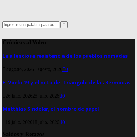
Search
for:
Search
Crónicas al Voleo
La silenciosa resistencia de los pueblos nómadas
2 agosto, 2026
1 agosto, 2026
0
El Vuelo 19 y el mito del Triángulo de las Bermudas
26 julio, 2026
25 julio, 2026
0
Matthias Sindelar, el hombre de papel
19 julio, 2026
18 julio, 2026
0
Saldos y Retazos