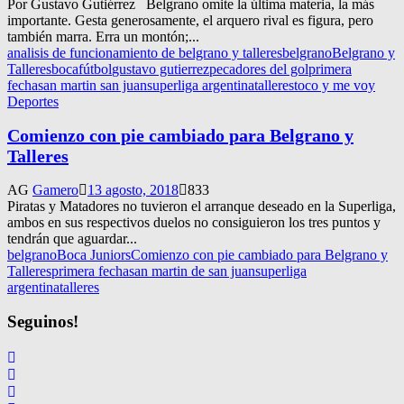
Por Gustavo Gutiérrez Belgrano omite la última materia, la más
importante. Gesta generosamente, el arquero rival es figura, pero
también marra. Erra un montón;...
analisis de funcionamiento de belgrano y talleres
belgrano
Belgrano y
Talleres
boca
fútbol
gustavo gutierrez
pecadores del gol
primera
fecha
san martin san juan
superliga argentina
talleres
toco y me voy
Deportes
Comienzo con pie cambiado para Belgrano y
Talleres
AG
Gamero
13 agosto, 2018
833
Piratas y Matadores no tuvieron el arranque deseado en la Superliga,
ambos en sus respectivos duelos no consiguieron los tres puntos y
tendrán que aguardar...
belgrano
Boca Juniors
Comienzo con pie cambiado para Belgrano y
Talleres
primera fecha
san martin de san juan
superliga
argentina
talleres
Seguinos!