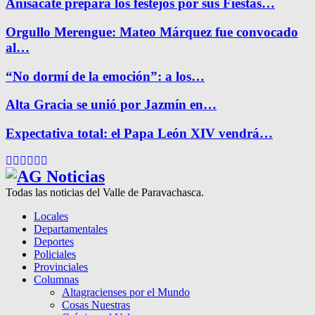
Anisacate prepara los festejos por sus Fiestas…
Orgullo Merengue: Mateo Márquez fue convocado
al…
“No dormí de la emoción”: a los…
Alta Gracia se unió por Jazmín en…
Expectativa total: el Papa León XIV vendrá…
Facebook
Twitter
Instagram
Pinterest
Google
Youtube
Todas las noticias del Valle de Paravachasca.
Locales
Departamentales
Deportes
Policiales
Provinciales
Columnas
Altagracienses por el Mundo
Cosas Nuestras