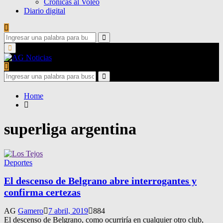
Crónicas al Voleo
Diario digital
Search
for:
Search
Primary
Menu
Search
for:
Search
Home
superliga argentina
Deportes
El descenso de Belgrano abre interrogantes y
confirma certezas
AG
Gamero
7 abril, 2019
884
El descenso de Belgrano, como ocurriría en cualquier otro club,