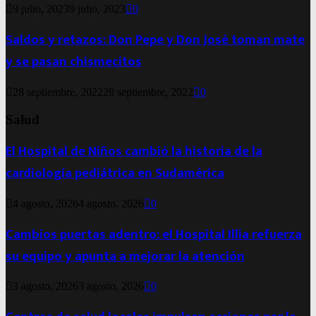
9 julio, 2023
9 julio, 2023
0
Saldos y retazos: Don Pepe y Don José toman mate
y se pasan chismecitos
28 septiembre, 2022
28 septiembre, 2022
0
Salud
El Hospital de Niños cambió la historia de la
cardiología pediátrica en Sudamérica
4 agosto, 2026
4 agosto, 2026
0
Cambios puertas adentro: el Hospital Illia refuerza
su equipo y apunta a mejorar la atención
3 agosto, 2026
3 agosto, 2026
0