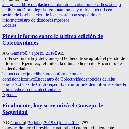
alta gracia libre de plastico
cambio de circulacion de calles
concejo
deliberante
Diario legislativo: maratónica y nutrida agenda en la
sesión de hoy
licitacion de locales
ordenanzas
pedido de
informe
registro de deudores morosos
Locales
Piden informe sobre la última edición de
Colectividades
AG
Gamero
7 agosto, 2019
905
En la sesión de hoy del Concejo Deliberante se aprobó el pedido de
informe al Ejecutivo, referido a la última edición del Encuentro de
Colectividades....
balance
concejo deliberante
conformacion de
comision
ejecutivo
Encuentro de Colectividades
noticias de Alta
Gracia
Noticias de Córdoba
pedido de informe
Piden informe sobre la
última edición de Colectividades
Agenda
Finalmente, hoy se reunirá el Consejo de
Seguridad
AG
Gamero
30 julio, 2019
30 julio, 2019
787
Convocado por el Presidente natural del cuerpo, el Intendente