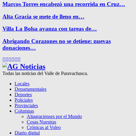
Marcos Torres encabezó una recorrida en Cruz…
Alta Gracia se mete de lleno en…
Villa La Bolsa avanza con tareas de…
Abrigando Corazones no se detiene: nuevas
donaciones…
Facebook
Twitter
Instagram
Pinterest
Google
Youtube
Todas las noticias del Valle de Paravachasca.
Locales
Departamentales
Deportes
Policiales
Provinciales
Columnas
Altagracienses por el Mundo
Cosas Nuestras
Crónicas al Voleo
Diario digital