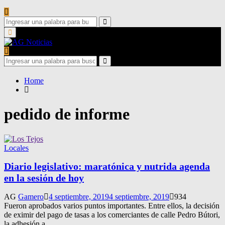
Search
for:
Search
Primary
Menu
Search
for:
Search
Home
pedido de informe
Locales
Diario legislativo: maratónica y nutrida agenda
en la sesión de hoy
AG
Gamero
4 septiembre, 2019
4 septiembre, 2019
934
Fueron aprobados varios puntos importantes. Entre ellos, la decisión
de eximir del pago de tasas a los comerciantes de calle Pedro Bútori,
la adhesión a...