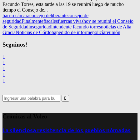
Facundo Torres, esta tarde a las 19 se reunirá luego de mucho
tiempo el Consejo de...
barrio cámara
concejo deliberante
consejo de
seguridad
Finalmente
fiscales
fuerzas vivas
hoy se reunirá el Consejo
de Seguridad
inseguridad
intendente facundo torres
noticias de Alta
Gracia
Noticias de Córdoba
pedido de informe
policía
reunión
Seguinos!
Search
for:
Search
Crónicas al Voleo
La silenciosa resistencia de los pueblos nómadas