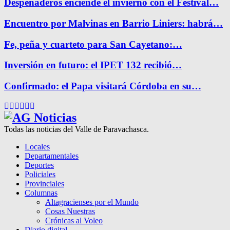
Despeñaderos enciende el invierno con el Festival…
Encuentro por Malvinas en Barrio Liniers: habrá…
Fe, peña y cuarteto para San Cayetano:…
Inversión en futuro: el IPET 132 recibió…
Confirmado: el Papa visitará Córdoba en su…
Facebook
Twitter
Instagram
Pinterest
Google
Youtube
Todas las noticias del Valle de Paravachasca.
Locales
Departamentales
Deportes
Policiales
Provinciales
Columnas
Altagracienses por el Mundo
Cosas Nuestras
Crónicas al Voleo
Diario digital