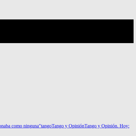
sonaba como ninguna"
tango
Tango y Opinión
Tango y Opinión. Hoy: