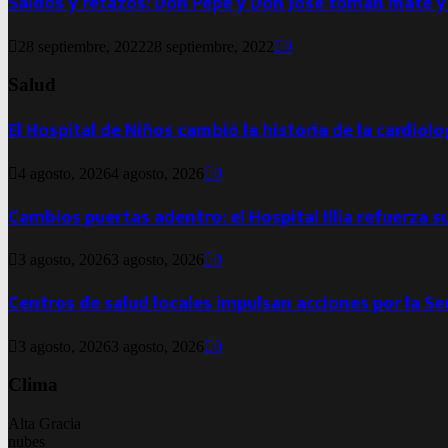
Saldos y retazos: Don Pepe y Don José toman mate y
28 septiembre, 2022
28 septiembre, 2022
0
Salud
El Hospital de Niños cambió la historia de la cardiol
4 agosto, 2026
4 agosto, 2026
0
Cambios puertas adentro: el Hospital Illia refuerza s
3 agosto, 2026
3 agosto, 2026
0
Centros de salud locales impulsan acciones por la S
3 agosto, 2026
3 agosto, 2026
0
Clima
Alta Gracia
nubes