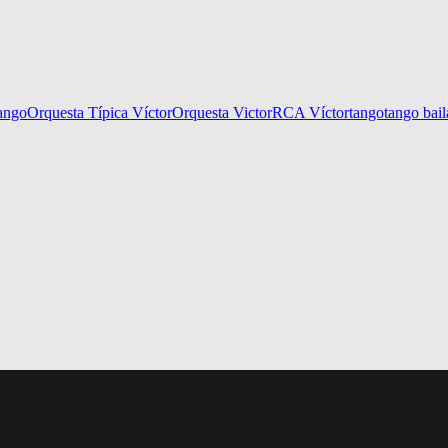
tango
Orquesta Típica Víctor
Orquesta Victor
RCA Víctor
tango
tango bail