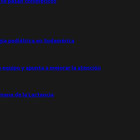
 se pasan chismecitos
ogía pediátrica en Sudamérica
u equipo y apunta a mejorar la atención
emana de la Lactancia