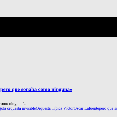
, pero que sonaba como ninguna»
como ninguna"...
go
la orquesta invisible
Orquesta Típica Víctor
Oscar Lafuente
pero que 