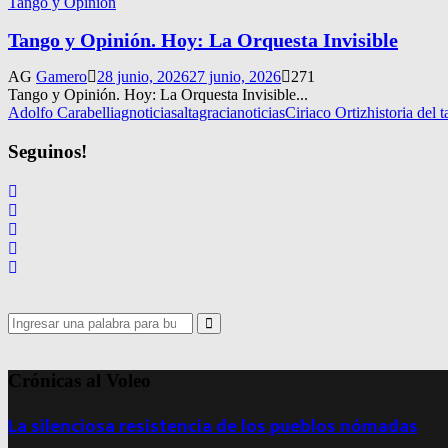
Tango y Opinión
Tango y Opinión. Hoy: La Orquesta Invisible
AG
Gamero
28 junio, 2026
27 junio, 2026
271
Tango y Opinión. Hoy: La Orquesta Invisible...
Adolfo Carabelli
agnoticias
altagracianoticias
Ciriaco Ortiz
historia del 
Seguinos!
Search
for:
Search
Crónicas al Voleo
La silenciosa resistencia de los pueblos nómadas