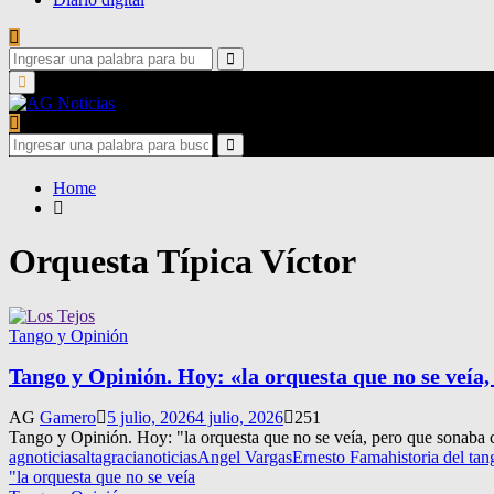
Search
for:
Search
Primary
Menu
Search
for:
Search
Home
Orquesta Típica Víctor
Tango y Opinión
Tango y Opinión. Hoy: «la orquesta que no se veía
AG
Gamero
5 julio, 2026
4 julio, 2026
251
Tango y Opinión. Hoy: "la orquesta que no se veía, pero que sonaba 
agnoticias
altagracianoticias
Angel Vargas
Ernesto Fama
historia del tan
"la orquesta que no se veía