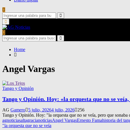
Search
for:
Search
Primary
Menu
Search
for:
Search
Home
Angel Vargas
Tango y Opinión
Tango y Opinión. Hoy: «la orquesta que no se veía
AG
Gamero
5 julio, 2026
4 julio, 2026
256
Tango y Opinión. Hoy: "la orquesta que no se veía, pero que sonaba 
agnoticias
altagracianoticias
Angel Vargas
Ernesto Fama
historia del tan
"la orquesta que no se veía