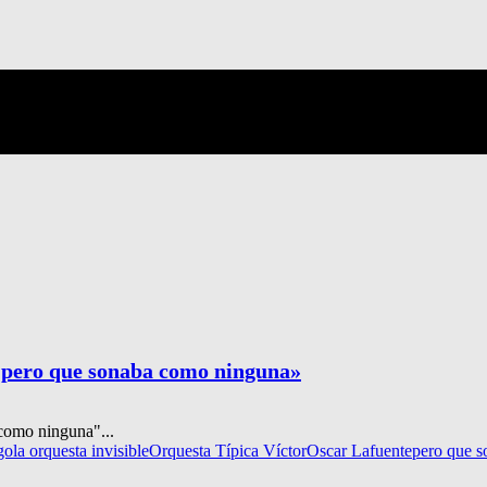
, pero que sonaba como ninguna»
como ninguna"...
go
la orquesta invisible
Orquesta Típica Víctor
Oscar Lafuente
pero que 