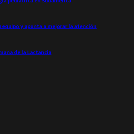
ogía pediátrica en Sudamérica
u equipo y apunta a mejorar la atención
emana de la Lactancia