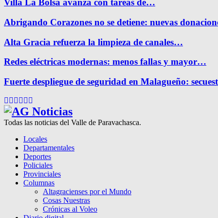
Villa La Bolsa avanza con tareas de…
Abrigando Corazones no se detiene: nuevas donacio
Alta Gracia refuerza la limpieza de canales…
Redes eléctricas modernas: menos fallas y mayor…
Fuerte despliegue de seguridad en Malagueño: secue
Facebook
Twitter
Instagram
Pinterest
Google
Youtube
Todas las noticias del Valle de Paravachasca.
Locales
Departamentales
Deportes
Policiales
Provinciales
Columnas
Altagracienses por el Mundo
Cosas Nuestras
Crónicas al Voleo
Diario digital