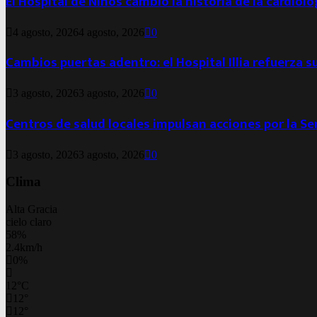
El Hospital de Niños cambió la historia de la cardiol
4 agosto, 2026
4 agosto, 2026
0
Cambios puertas adentro: el Hospital Illia refuerza s
3 agosto, 2026
3 agosto, 2026
0
Centros de salud locales impulsan acciones por la S
3 agosto, 2026
3 agosto, 2026
0
Clima
Alta Gracia
cielo claro
58%
2.4km/h
0%
12
°
C
12
°
12
°