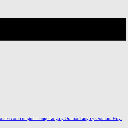
sonaba como ninguna"
tango
Tango y Opinión
Tango y Opinión. Hoy: