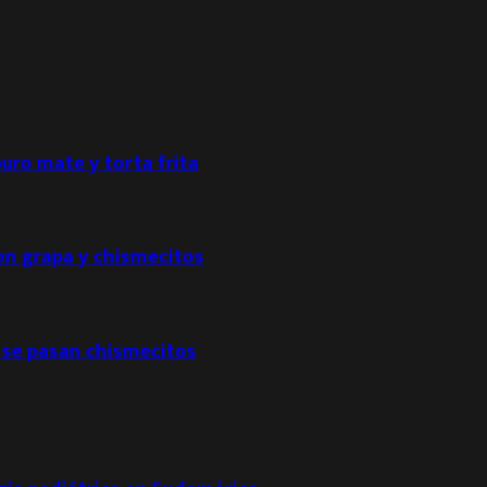
puro mate y torta frita
con grapa y chismecitos
 se pasan chismecitos