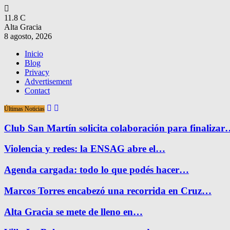
11.8
C
Alta Gracia
8 agosto, 2026
Inicio
Blog
Privacy
Advertisement
Contact
Últimas Noticias
Club San Martín solicita colaboración para finaliza
Violencia y redes: la ENSAG abre el…
Agenda cargada: todo lo que podés hacer…
Marcos Torres encabezó una recorrida en Cruz…
Alta Gracia se mete de lleno en…