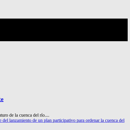
te
uro de la cuenca del río....
e del lanzamiento de un plan participativo para ordenar la cuenca del