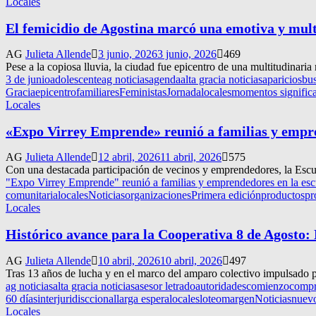
Locales
El femicidio de Agostina marcó una emotiva y mul
AG
Julieta Allende
3 junio, 2026
3 junio, 2026
469
Pese a la copiosa lluvia, la ciudad fue epicentro de una multitudinari
3 de junio
adolescente
ag noticias
agenda
alta gracia noticias
aparicios
bu
Gracia
epicentro
familiares
Feministas
Jornada
locales
momentos significa
Locales
«Expo Virrey Emprende» reunió a familias y empre
AG
Julieta Allende
12 abril, 2026
11 abril, 2026
575
Con una destacada participación de vecinos y emprendedores, la Escue
"Expo Virrey Emprende" reunió a familias y emprendedores en la escu
comunitaria
locales
Noticias
organizaciones
Primera edición
productos
pr
Locales
Histórico avance para la Cooperativa 8 de Agosto: N
AG
Julieta Allende
10 abril, 2026
10 abril, 2026
497
Tras 13 años de lucha y en el marco del amparo colectivo impulsado p
ag noticias
alta gracia noticias
asesor letrado
autoridades
comienzo
comp
60 días
interjuridisccional
larga espera
locales
loteo
margen
Noticias
nuev
Locales