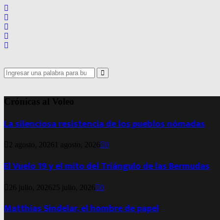
Search
for:
Search
Crónicas al Voleo
La silenciosa resistencia de los pueblos nómadas
2 agosto, 2026
1 agosto, 2026
0
El Vuelo 19 y el mito del Triángulo de las Bermudas
26 julio, 2026
25 julio, 2026
0
Matthias Sindelar, el hombre de papel