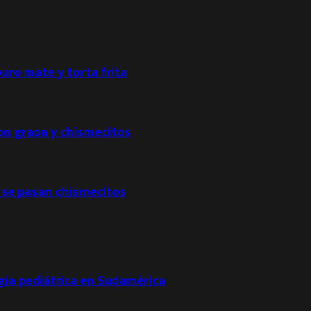
puro mate y torta frita
con grapa y chismecitos
 se pasan chismecitos
ogía pediátrica en Sudamérica