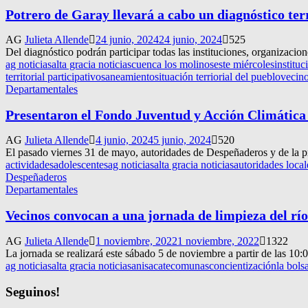
Potrero de Garay llevará a cabo un diagnóstico terr
AG
Julieta Allende
24 junio, 2024
24 junio, 2024
525
Del diagnóstico podrán participar todas las instituciones, organizacion
ag noticias
alta gracia noticias
cuenca los molinos
este miércoles
instituc
territorial participativo
saneamiento
situación terriorial del pueblo
vecin
Departamentales
Presentaron el Fondo Juventud y Acción Climática
AG
Julieta Allende
4 junio, 2024
5 junio, 2024
520
El pasado viernes 31 de mayo, autoridades de Despeñaderos y de la pr
actividades
adolescentes
ag noticias
alta gracia noticias
autoridades local
Despeñaderos
Departamentales
Vecinos convocan a una jornada de limpieza del río
AG
Julieta Allende
1 noviembre, 2022
1 noviembre, 2022
1322
La jornada se realizará este sábado 5 de noviembre a partir de las 10:
ag noticias
alta gracia noticias
anisacate
comunas
concientización
la bols
Seguinos!