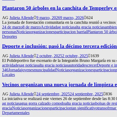
Plantaron 50 árboles en la canchita de Temperley e
AG
Julieta Allende
9 marzo, 2026
9 marzo, 2026
624
La jornada de forestación comunitaria en la canchita reunió a vecinos
24 de marzo
8 de marzo
Actividad
ag noticias
alta gracia noticias
ambien
personas
Noticias
organizaciones
participacion barrial
Plantaron 50 árbo
Deportes
Deporte e inclusión: pasó la décimo tercera edició
AG
Julieta Allende
2 octubre, 2025
2 octubre, 2025
1639
El Polideportivo fue escenario de la Integratón Bruno Margaría en s
actividades
ag noticias
alta gracia noticias
autoridades
crecer
Deporte e in
346
Jornada
jovenes
muncipalidad
Noticias
organizaciones
participacion
p
Locales
Vecinos organizan una nueva jornada de limpieza 
AG
Julieta Allende
24 septiembre, 2025
24 septiembre, 2025
836
La iniciativa se realizará este viernes 26 de septiembre desde las 8:30
ag noticias
agua gorra calzado comodo
alta gracia noticias
bolsas de res
gracia
Noticias
organizaciones
participacion
tan significativo
transofrmar
Departamentales