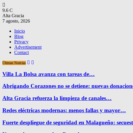
9.6
C
Alta Gracia
7 agosto, 2026
Inicio
Blog
Privacy
Advertisement
Contact
Últimas Noticias
Villa La Bolsa avanza con tareas de…
Abrigando Corazones no se detiene: nuevas donacio
Alta Gracia refuerza la limpieza de canales…
Redes eléctricas modernas: menos fallas y mayor…
Fuerte despliegue de seguridad en Malagueño: secue