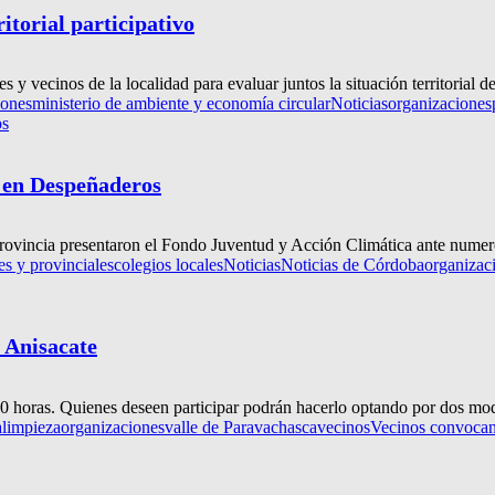
itorial participativo
es y vecinos de la localidad para evaluar juntos la situación territorial
iones
ministerio de ambiente y economía circular
Noticias
organizaciones
os
 en Despeñaderos
ovincia presentaron el Fondo Juventud y Acción Climática ante numeros
es y provinciales
colegios locales
Noticias
Noticias de Córdoba
organizac
 Anisacate
00 horas. Quienes deseen participar podrán hacerlo optando por dos moda
a
limpieza
organizaciones
valle de Paravachasca
vecinos
Vecinos convocan 