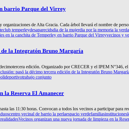
n barrio Parque del Virrey
 y organizaciones de Alta Gracia. Cada árbol llevará el nombre de perso
te
club temperley
desaparecids
dia de la mujer
dia por la memoria la verdad
les en la canchita de Temperley en barrio Parque del Virrey
vecinos y v
n de la Integratón Bruno Margaría
u decimotercera edición. Organizado por CRECER y el IPEM N°346, el en
clusión: pasó la décimo tercera edición de la Integratón Bruno Margarí
olideportivo
trabajo conjunto
en la Reserva El Amanecer
 hasta las 11:30 horas. Convocan a todos los vecinos a participar para rec
iduos
centro vecinal de barrio la perla
espacio verde
familias
instituciones
 realidades
Vecinos organizan una nueva jornada de limpieza en la Res