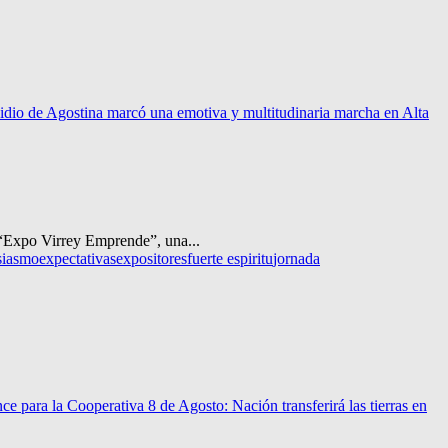
idio de Agostina marcó una emotiva y multitudinaria marcha en Alta
e “Expo Virrey Emprende”, una...
siasmo
expectativas
expositores
fuerte espiritu
jornada
ce para la Cooperativa 8 de Agosto: Nación transferirá las tierras en