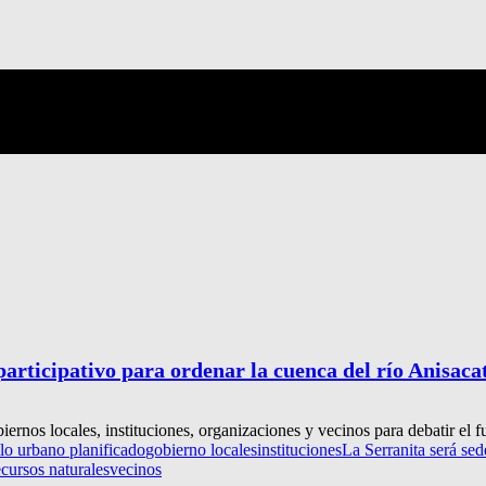
participativo para ordenar la cuenca del río Anisaca
rnos locales, instituciones, organizaciones y vecinos para debatir el fut
llo urbano planificado
gobierno locales
instituciones
La Serranita será sed
ecursos naturales
vecinos