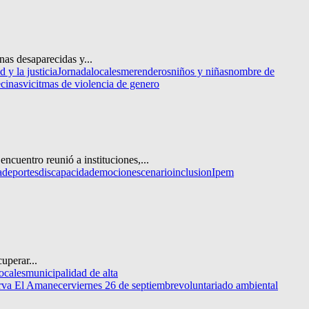
nas desaparecidas y...
 y la justicia
Jornada
locales
merenderos
niños y niñas
nombre de
ecinas
vicitmas de violencia de genero
cuentro reunió a instituciones,...
a
deportes
discapacidad
emocion
escenario
inclusion
Ipem
uperar...
locales
municipalidad de alta
erva El Amanecer
viernes 26 de septiembre
voluntariado ambiental