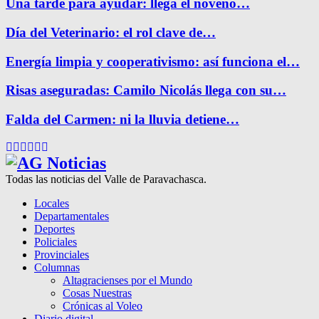
Una tarde para ayudar: llega el noveno…
Día del Veterinario: el rol clave de…
Energía limpia y cooperativismo: así funciona el…
Risas aseguradas: Camilo Nicolás llega con su…
Falda del Carmen: ni la lluvia detiene…
Facebook
Twitter
Instagram
Pinterest
Google
Youtube
Todas las noticias del Valle de Paravachasca.
Locales
Departamentales
Deportes
Policiales
Provinciales
Columnas
Altagracienses por el Mundo
Cosas Nuestras
Crónicas al Voleo
Diario digital