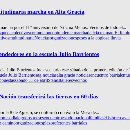
titudinaria marcha en Alta Gracia
a marcha por el 11° aniversario de Ni Una Menos. Vecinos de todo el...
squeda
colectivos
conmocion
contundente marcha
delicia mamani
El femic
tivos
multitudinaria
Noticias
organizaciones
peses a la copiosa lluvia
ndedores en la escuela Julio Barrientos
la Julio Barrientos fue escenario este sábado de la primera edición d
ela Julio Barrientos
ag noticias
alta gracia noticias
encuentro barrial
entu
opuestas
sabado 11 de abril
Stands
talleres
vecinos
ación transferirá las tierras en 60 días
or la 8 de Agosto, se conformó con éxito la Mesa de...
romiso
dialogo
dos meses
encuentro
estado nacional
familias
Histórico avan
o camino
organizaciones
plazo
referentes barriales