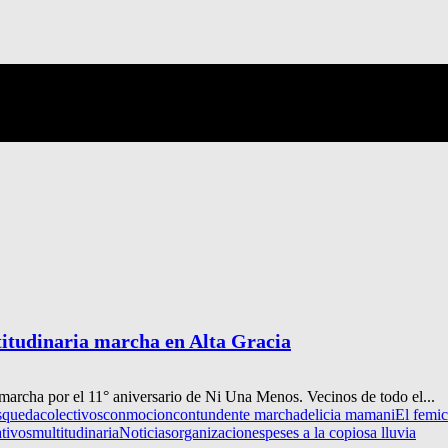
titudinaria marcha en Alta Gracia
a marcha por el 11° aniversario de Ni Una Menos. Vecinos de todo el...
squeda
colectivos
conmocion
contundente marcha
delicia mamani
El femic
tivos
multitudinaria
Noticias
organizaciones
peses a la copiosa lluvia