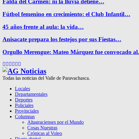
Falda del Carmen: ni la lluvia detiene…
Fútbol femenino en crecimiento: el Club Infantil…
45 años frente al aula: la vida…
Anisacate prepara los festejos por sus Fiestas…
Orgullo Merengue: Mateo Márquez fue convocado a
Facebook
Twitter
Instagram
Pinterest
Google
Youtube
Todas las noticias del Valle de Paravachasca.
Locales
Departamentales
Deportes
Policiales
Provinciales
Columnas
Altagracienses por el Mundo
Cosas Nuestras
Crónicas al Voleo
Diario digital