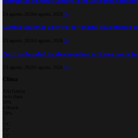
El Hospital de Niños cambió la historia de la cardiol
4 agosto, 2026
4 agosto, 2026
0
Cambios puertas adentro: el Hospital Illia refuerza s
3 agosto, 2026
3 agosto, 2026
0
Centros de salud locales impulsan acciones por la S
3 agosto, 2026
3 agosto, 2026
0
Clima
Alta Gracia
cielo claro
50%
0.9km/h
8%
5
°
C
5
°
5
°