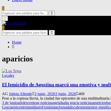
Search
for:
Search
Primary
Menu
Search
for:
Search
Home
aparicios
Locales
El femicidio de Agostina marcó una emotiva y mul
AG
Julieta Allende
3 junio, 2026
3 junio, 2026
469
Pese a la copiosa lluvia, la ciudad fue epicentro de una multitudinari
3 de junio
adolescente
ag noticias
agenda
alta gracia noticias
aparicios
bu
Gracia
epicentro
familiares
Feministas
Jornada
locales
momentos significa