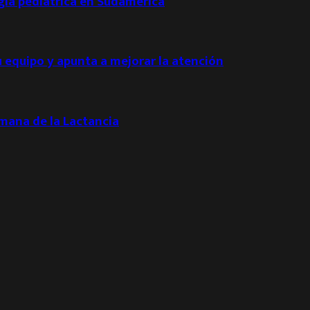
ogía pediátrica en Sudamérica
u equipo y apunta a mejorar la atención
emana de la Lactancia