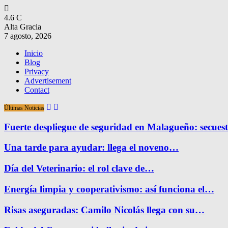
4.6
C
Alta Gracia
7 agosto, 2026
Inicio
Blog
Privacy
Advertisement
Contact
Últimas Noticias
Fuerte despliegue de seguridad en Malagueño: secue
Una tarde para ayudar: llega el noveno…
Día del Veterinario: el rol clave de…
Energía limpia y cooperativismo: así funciona el…
Risas aseguradas: Camilo Nicolás llega con su…