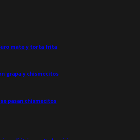
puro mate y torta frita
con grapa y chismecitos
 se pasan chismecitos