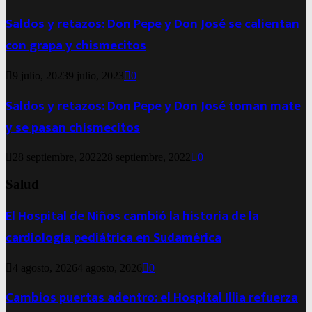
Saldos y retazos: Don Pepe y Don José se calientan
con grapa y chismecitos
9 julio, 2023
9 julio, 2023
0
Saldos y retazos: Don Pepe y Don José toman mate
y se pasan chismecitos
28 septiembre, 2022
28 septiembre, 2022
0
Salud
El Hospital de Niños cambió la historia de la
cardiología pediátrica en Sudamérica
4 agosto, 2026
4 agosto, 2026
0
Cambios puertas adentro: el Hospital Illia refuerza