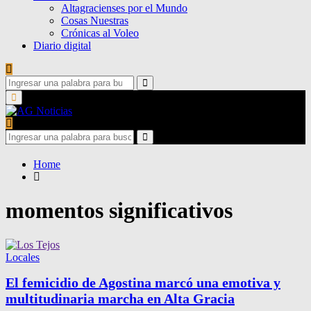
Altagracienses por el Mundo
Cosas Nuestras
Crónicas al Voleo
Diario digital
Search
for:
Search
Primary
Menu
Search
for:
Search
Home
momentos significativos
Locales
El femicidio de Agostina marcó una emotiva y
multitudinaria marcha en Alta Gracia