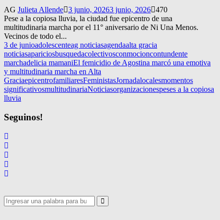
AG
Julieta Allende
3 junio, 2026
3 junio, 2026
470
Pese a la copiosa lluvia, la ciudad fue epicentro de una
multitudinaria marcha por el 11° aniversario de Ni Una Menos.
Vecinos de todo el...
3 de junio
adolescente
ag noticias
agenda
alta gracia
noticias
aparicios
busqueda
colectivos
conmocion
contundente
marcha
delicia mamani
El femicidio de Agostina marcó una emotiva
y multitudinaria marcha en Alta
Gracia
epicentro
familiares
Feministas
Jornada
locales
momentos
significativos
multitudinaria
Noticias
organizaciones
peses a la copiosa
lluvia
Seguinos!
Search
for:
Search