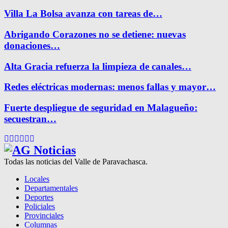
Villa La Bolsa avanza con tareas de…
Abrigando Corazones no se detiene: nuevas
donaciones…
Alta Gracia refuerza la limpieza de canales…
Redes eléctricas modernas: menos fallas y mayor…
Fuerte despliegue de seguridad en Malagueño:
secuestran…
Facebook
Twitter
Instagram
Pinterest
Google
Youtube
Todas las noticias del Valle de Paravachasca.
Locales
Departamentales
Deportes
Policiales
Provinciales
Columnas