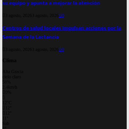
su equipo y apunta a mejorar la atención
3 agosto, 2026
3 agosto, 2026
0
Centros de salud locales impulsan acciones por la
Semana de la Lactancia
3 agosto, 2026
3 agosto, 2026
0
Clima
Alta Gracia
cielo claro
58%
2.4km/h
0%
12
°
C
12
°
12
°
11
°
Sab
5
°