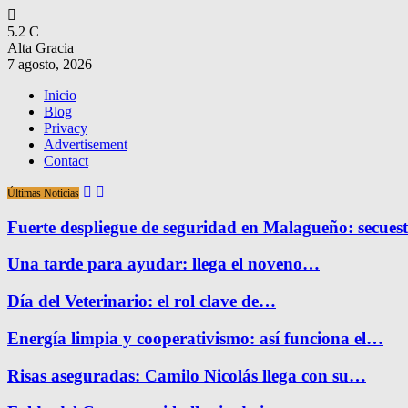
5.2
C
Alta Gracia
7 agosto, 2026
Inicio
Blog
Privacy
Advertisement
Contact
Últimas Noticias
Fuerte despliegue de seguridad en Malagueño: secue
Una tarde para ayudar: llega el noveno…
Día del Veterinario: el rol clave de…
Energía limpia y cooperativismo: así funciona el…
Risas aseguradas: Camilo Nicolás llega con su…