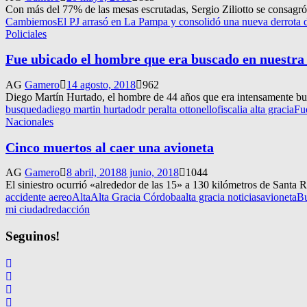
Con más del 77% de las mesas escrutadas, Sergio Ziliotto se consagr
Cambiemos
El PJ arrasó en La Pampa y consolidó una nueva derrot
Policiales
Fue ubicado el hombre que era buscado en nuestra
AG
Gamero
14 agosto, 2018
962
Diego Martín Hurtado, el hombre de 44 años que era intensamente busca
busqueda
diego martin hurtado
dr peralta ottonello
fiscalia alta gracia
Fu
Nacionales
Cinco muertos al caer una avioneta
AG
Gamero
8 abril, 2018
8 junio, 2018
1044
El siniestro ocurrió «alrededor de las 15» a 130 kilómetros de Santa R
accidente aereo
Alta
Alta Gracia Córdoba
alta gracia noticias
avioneta
Bu
mi ciudad
redacción
Seguinos!