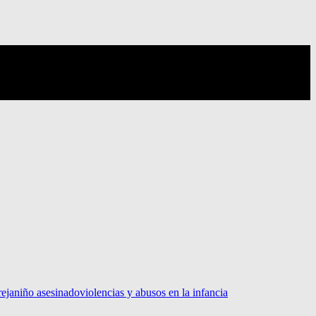
reja
niño asesinado
violencias y abusos en la infancia