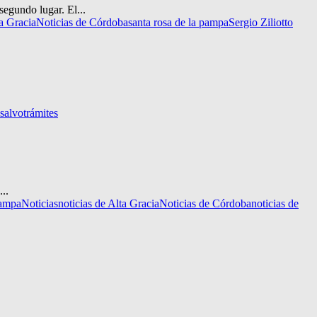
egundo lugar. El...
ta Gracia
Noticias de Córdoba
santa rosa de la pampa
Sergio Ziliotto
 salvo
trámites
..
pampa
Noticias
noticias de Alta Gracia
Noticias de Córdoba
noticias de