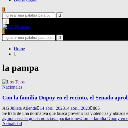
Search
for:
Search
Primary
Menu
Search
for:
Search
Home
la pampa
Nacionales
Con la familia Dupuy en el recinto, el Senado apro
AG
Julieta Allende
14 abril, 2023
14 abril, 2023
885
Se trata de una normativa que busca prevenir las violencias y abusos e
ag noticias
alta gracia noticias
capacitaciones
Con la familia Dupuy en e
Actualidad