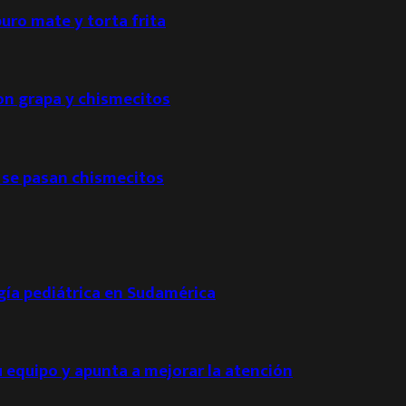
puro mate y torta frita
con grapa y chismecitos
 se pasan chismecitos
ogía pediátrica en Sudamérica
u equipo y apunta a mejorar la atención