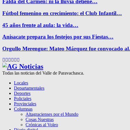
Falda del Carmen: ni la lluvia detiene…
Fútbol femenino en crecimiento: el Club Infantil…
45 años frente al aula: la vida…
Anisacate prepara los festejos por sus Fiestas…
Orgullo Merengue: Mateo Márquez fue convocado a
Facebook
Twitter
Instagram
Pinterest
Google
Youtube
Todas las noticias del Valle de Paravachasca.
Locales
Departamentales
Deportes
Policiales
Provinciales
Columnas
Altagracienses por el Mundo
Cosas Nuestras
Crónicas al Voleo
Diario digital