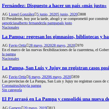
Fernández: Dispuesto a hacer un país «más justo»
AG
Lionel González
5 junio, 2020
5 junio, 2020
808
El Presidente, hoy por la tarde, abogó y se comprometió por construir 
agnoticias
alberto fernandez
la pampa
país justo
Nacionales
La Pampa: regresan los gimnasios, bibliotecas y ba
AG
Favio Ortiz
28 mayo, 2020
28 mayo, 2020
970
En el marco de las nuevas flexibilizaciones de la cuarentena, el Gobern
la pampa
Nacionales
La Pampa, San Luis y Jujuy no registran casos posi
AG
Favio Ortiz
6 mayo, 2020
6 mayo, 2020
859
Las provincias de La Pampa, San Luis y Jujuy no registran casos de co
Coronairus
Jujuy
la pampa
Sin categoría
El PJ arrasó en La Pampa y consolidó una nueva 
AG
Gamero
20 mayo, 2019
813