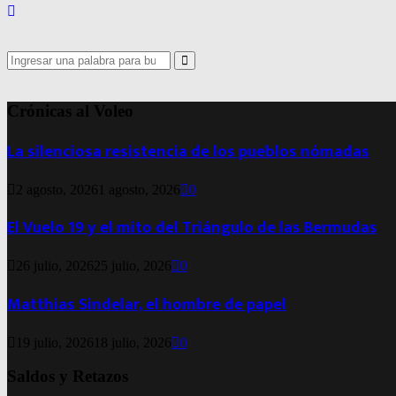
Search
for:
Search
Crónicas al Voleo
La silenciosa resistencia de los pueblos nómadas
2 agosto, 2026
1 agosto, 2026
0
El Vuelo 19 y el mito del Triángulo de las Bermudas
26 julio, 2026
25 julio, 2026
0
Matthias Sindelar, el hombre de papel
19 julio, 2026
18 julio, 2026
0
Saldos y Retazos