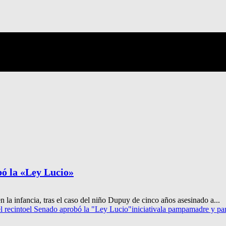
bó la «Ley Lucio»
n la infancia, tras el caso del niño Dupuy de cinco años asesinado a...
l recinto
el Senado aprobó la "Ley Lucio"
iniciativa
la pampa
madre y pa