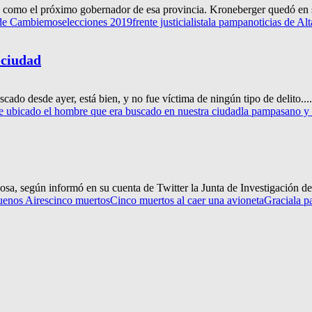
ó como el próximo gobernador de esa provincia. Kroneberger quedó en s
a de Cambiemos
elecciones 2019
frente justicialista
la pampa
noticias de Al
 ciudad
do desde ayer, está bien, y no fue víctima de ningún tipo de delito....
e ubicado el hombre que era buscado en nuestra ciudad
la pampa
sano y
osa, según informó en su cuenta de Twitter la Junta de Investigación de.
enos Aires
cinco muertos
Cinco muertos al caer una avioneta
Gracia
la 