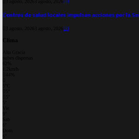
3 agosto, 2026
3 agosto, 2026
0
Centros de salud locales impulsan acciones por la S
3 agosto, 2026
3 agosto, 2026
0
Clima
Alta Gracia
nubes dispersas
62%
1.2km/h
44%
5
°
C
5
°
5
°
5
°
Vie
9
°
Sab
6
°
Dom
6
°