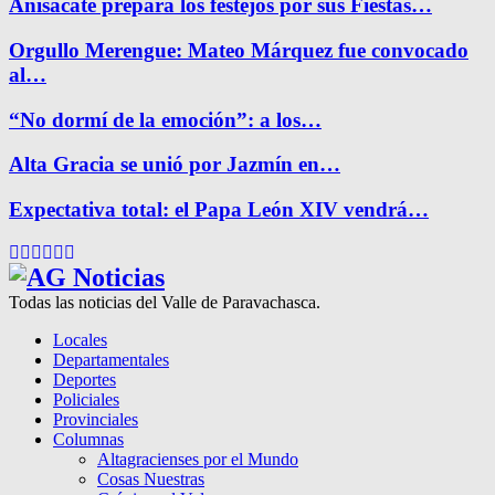
Anisacate prepara los festejos por sus Fiestas…
Orgullo Merengue: Mateo Márquez fue convocado
al…
“No dormí de la emoción”: a los…
Alta Gracia se unió por Jazmín en…
Expectativa total: el Papa León XIV vendrá…
Facebook
Twitter
Instagram
Pinterest
Google
Youtube
Todas las noticias del Valle de Paravachasca.
Locales
Departamentales
Deportes
Policiales
Provinciales
Columnas
Altagracienses por el Mundo
Cosas Nuestras