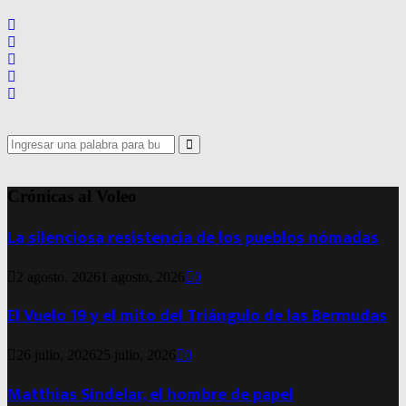
Search
for:
Search
Crónicas al Voleo
La silenciosa resistencia de los pueblos nómadas
2 agosto, 2026
1 agosto, 2026
0
El Vuelo 19 y el mito del Triángulo de las Bermudas
26 julio, 2026
25 julio, 2026
0
Matthias Sindelar, el hombre de papel