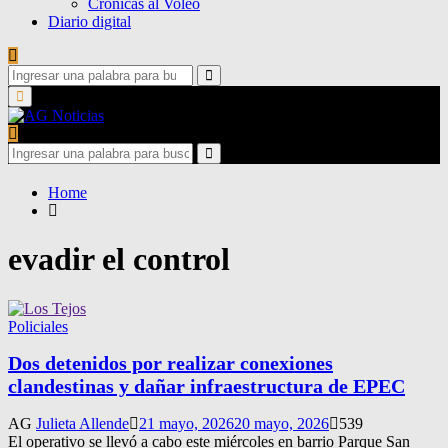
Crónicas al Voleo
Diario digital
Search
for:
Search
Primary
Menu
Search
for:
Search
Home
evadir el control
Policiales
Dos detenidos por realizar conexiones
clandestinas y dañar infraestructura de EPEC
AG
Julieta Allende
21 mayo, 2026
20 mayo, 2026
539
El operativo se llevó a cabo este miércoles en barrio Parque San