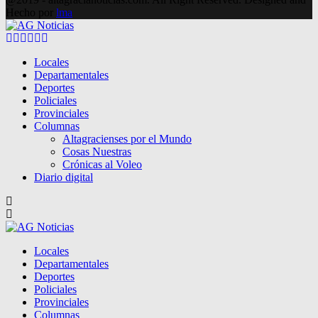
Hecho por
lma
Facebook
Twitter
Instagram
Pinterest
Google
Youtube
Locales
Departamentales
Deportes
Policiales
Provinciales
Columnas
Altagracienses por el Mundo
Cosas Nuestras
Crónicas al Voleo
Diario digital
Locales
Departamentales
Deportes
Policiales
Provinciales
Columnas