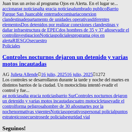
Juan tras un aviso al programa Ojos en Alerta. En el lugar se...
accionar
ag noticias
alta gracia noticias
alumbrado publico
Barrio
Parque San Juan
cable enterrado
comisaria
conexion
clandestina
departamento de unidades operativas
diferentes
elementos
Dos detenidos por realizar conexiones clandestinas y
dañar infraestructura de EPEC
dos hombres de 35 y 37 años
evadir el
control
investigacion
Noticias
policiales
programa ojos en
alerta
RIESGO
secuestro
Policiales
Controles nocturnos dejaron un detenido y varias
motos incautadas
AG
Julieta Allende
16 julio, 2025
16 julio, 2025
1272
Los controles se desarrollaron durante la tarde y noche del martes en
distintos barrios de la ciudad. Un motociclista intentó evadir el
control y fue...
ag noticias
alta gracia noticias
barrio Sur
Controles nocturnos dejaron
un detenido y varias motos incautadas
cuatro motocicletas
evadir el
control
forma peligrosa
hombre de 30 años
martes por la
noche
normativas vigentes
Noticias
operativos
personal policial
puntos
estrategicos
secuestro
sede policial
seguridad vial
Seguinos!