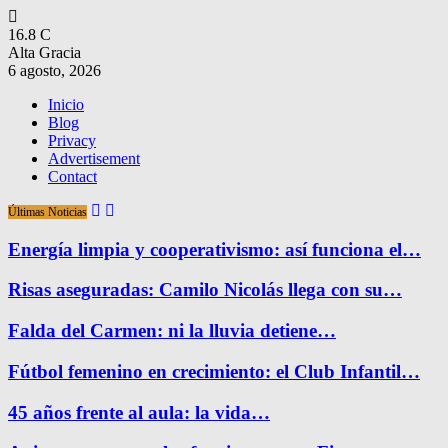
16.8
C
Alta Gracia
6 agosto, 2026
Inicio
Blog
Privacy
Advertisement
Contact
Últimas Noticias
Energía limpia y cooperativismo: así funciona el…
Risas aseguradas: Camilo Nicolás llega con su…
Falda del Carmen: ni la lluvia detiene…
Fútbol femenino en crecimiento: el Club Infantil…
45 años frente al aula: la vida…