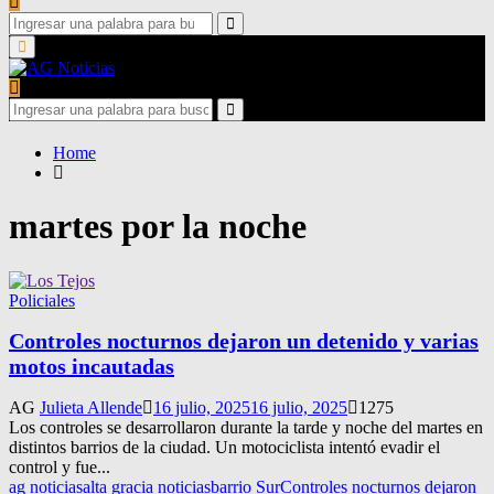
Search
for:
Search
Primary
Menu
Search
for:
Search
Home
martes por la noche
Policiales
Controles nocturnos dejaron un detenido y varias
motos incautadas
AG
Julieta Allende
16 julio, 2025
16 julio, 2025
1275
Los controles se desarrollaron durante la tarde y noche del martes en
distintos barrios de la ciudad. Un motociclista intentó evadir el
control y fue...
ag noticias
alta gracia noticias
barrio Sur
Controles nocturnos dejaron