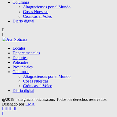
Columnas
Altagracienses por el Mundo
Cosas Nuestras
Crónicas al Voleo
Diario digital
Locales
Departamentales
Deportes
Policiales
Provinciales
Columnas
Altagracienses por el Mundo
Cosas Nuestras
Crónicas al Voleo
Diario digital
@2019 - altagracianoticias.com. Todos los derechos reservados.
Diseñado por
LMA
Facebook
Twitter
Instagram
Pinterest
Google
Youtube