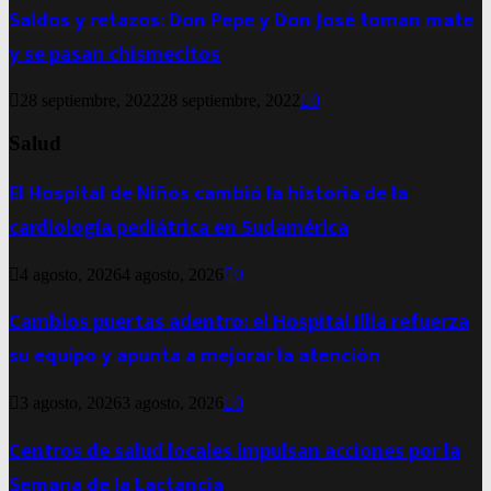
Saldos y retazos: Don Pepe y Don José toman mate
y se pasan chismecitos
28 septiembre, 2022
28 septiembre, 2022
0
Salud
El Hospital de Niños cambió la historia de la
cardiología pediátrica en Sudamérica
4 agosto, 2026
4 agosto, 2026
0
Cambios puertas adentro: el Hospital Illia refuerza
su equipo y apunta a mejorar la atención
3 agosto, 2026
3 agosto, 2026
0
Centros de salud locales impulsan acciones por la
Semana de la Lactancia