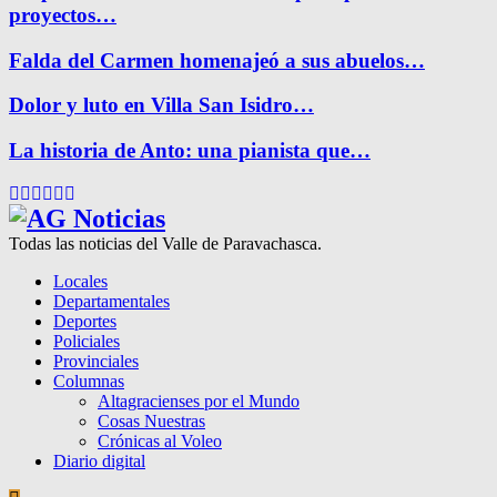
proyectos…
Falda del Carmen homenajeó a sus abuelos…
Dolor y luto en Villa San Isidro…
La historia de Anto: una pianista que…
Facebook
Twitter
Instagram
Pinterest
Google
Youtube
Todas las noticias del Valle de Paravachasca.
Locales
Departamentales
Deportes
Policiales
Provinciales
Columnas
Altagracienses por el Mundo
Cosas Nuestras
Crónicas al Voleo
Diario digital