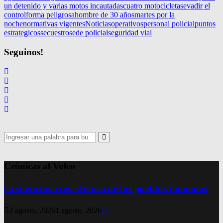
un detenido y varias motos incautadas
cuatro motocicletas
evadir el
control
forma peligrosa
hombre de 30 años
martes por la
noche
normativas vigentes
Noticias
operativos
personal policial
puntos
estrategicos
secuestro
sede policial
seguridad vial
Seguinos!
Search
for:
Search
Crónicas al Voleo
La silenciosa resistencia de los pueblos nómadas
2 agosto, 2026
1 agosto, 2026
0