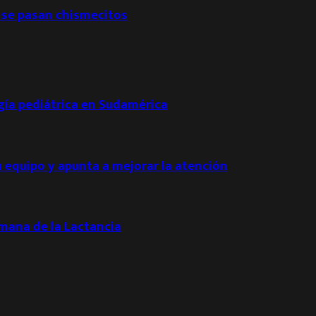
 se pasan chismecitos
ogía pediátrica en Sudamérica
u equipo y apunta a mejorar la atención
emana de la Lactancia