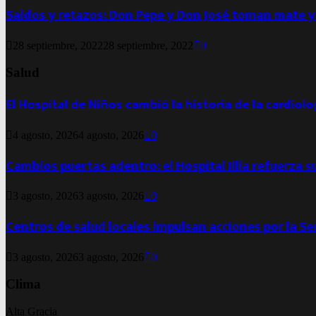
Saldos y retazos: Don Pepe y Don José toman mate y
28 septiembre, 2022
28 septiembre, 2022
0
Salud
El Hospital de Niños cambió la historia de la cardiol
4 agosto, 2026
4 agosto, 2026
0
Cambios puertas adentro: el Hospital Illia refuerza s
3 agosto, 2026
3 agosto, 2026
0
Centros de salud locales impulsan acciones por la S
3 agosto, 2026
3 agosto, 2026
0
Clima
Alta Gracia