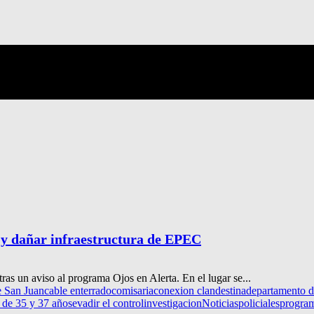
s y dañar infraestructura de EPEC
ras un aviso al programa Ojos en Alerta. En el lugar se...
e San Juan
cable enterrado
comisaria
conexion clandestina
departamento d
 de 35 y 37 años
evadir el control
investigacion
Noticias
policiales
program