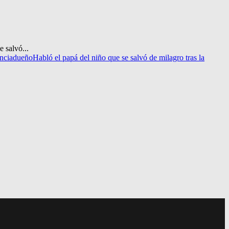
e salvó...
ncia
dueño
Habló el papá del niño que se salvó de milagro tras la