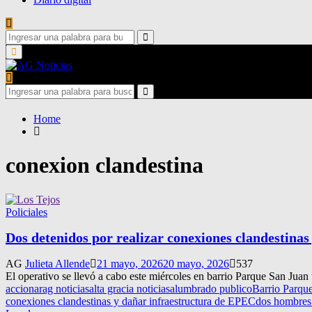
Search
for:
Search
Primary
Menu
Search
for:
Search
Home
conexion clandestina
Policiales
Dos detenidos por realizar conexiones clandestina
AG
Julieta Allende
21 mayo, 2026
20 mayo, 2026
537
El operativo se llevó a cabo este miércoles en barrio Parque San Juan t
accionar
ag noticias
alta gracia noticias
alumbrado publico
Barrio Parqu
conexiones clandestinas y dañar infraestructura de EPEC
dos hombres