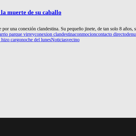
 la muerte de su caballo
e por una conexión clandestina. Su pequeño jinete, de tan solo 8 años, s
arrio parque virrey
conexion clandestina
conmocion
contacto directo
denu
 hizo cargo
noche del lunes
Noticias
vecino