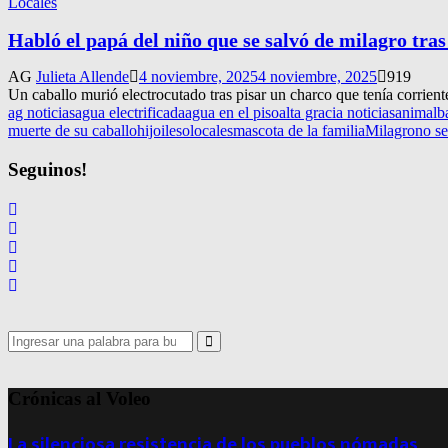
Locales
Habló el papá del niño que se salvó de milagro tras
AG
Julieta Allende
4 noviembre, 2025
4 noviembre, 2025
919
Un caballo murió electrocutado tras pisar un charco que tenía corrient
ag noticias
agua electrificada
agua en el piso
alta gracia noticias
animal
b
muerte de su caballo
hijo
ileso
locales
mascota de la familia
Milagro
no se
Seguinos!
Search
for:
Search
Crónicas al Voleo
La silenciosa resistencia de los pueblos nómadas