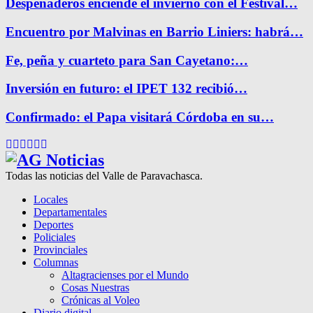
Despeñaderos enciende el invierno con el Festival…
Encuentro por Malvinas en Barrio Liniers: habrá…
Fe, peña y cuarteto para San Cayetano:…
Inversión en futuro: el IPET 132 recibió…
Confirmado: el Papa visitará Córdoba en su…
Facebook
Twitter
Instagram
Pinterest
Google
Youtube
Todas las noticias del Valle de Paravachasca.
Locales
Departamentales
Deportes
Policiales
Provinciales
Columnas
Altagracienses por el Mundo
Cosas Nuestras
Crónicas al Voleo
Diario digital