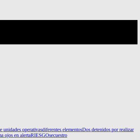
e unidades operativas
diferentes elementos
Dos detenidos por realizar
a ojos en alerta
RIESGO
secuestro