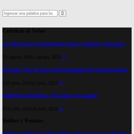
Search
for:
Search
Crónicas al Voleo
La silenciosa resistencia de los pueblos nómadas
2 agosto, 2026
1 agosto, 2026
0
El Vuelo 19 y el mito del Triángulo de las Bermudas
26 julio, 2026
25 julio, 2026
0
Matthias Sindelar, el hombre de papel
19 julio, 2026
18 julio, 2026
0
Saldos y Retazos
Saldos y Retazos: Don Pepe y Don José, una charla a