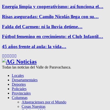
Energía limpia y cooperativismo: así funciona el…
Risas aseguradas: Camilo Nicolás llega con su…
Falda del Carmen: ni la lluvia detiene…
Fútbol femenino en crecimiento: el Club Infantil…
45 años frente al aula: la vida…
Facebook
Twitter
Instagram
Pinterest
Google
Youtube
Todas las noticias del Valle de Paravachasca.
Locales
Departamentales
Deportes
Policiales
Provinciales
Columnas
Altagracienses por el Mundo
Cosas Nuestras