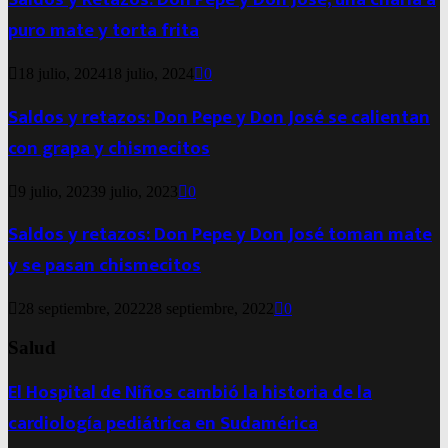
puro mate y torta frita
18 julio, 2024
18 julio, 2024
0
Saldos y retazos: Don Pepe y Don José se calientan
con grapa y chismecitos
9 julio, 2023
9 julio, 2023
0
Saldos y retazos: Don Pepe y Don José toman mate
y se pasan chismecitos
28 septiembre, 2022
28 septiembre, 2022
0
Salud
El Hospital de Niños cambió la historia de la
cardiología pediátrica en Sudamérica