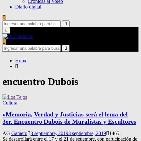
Crónicas al Voleo
Diario digital
Search
for:
Search
Primary
Menu
Search
for:
Search
Home
encuentro Dubois
Cultura
«Memoria, Verdad y Justicia» será el lema del
3er. Encuentro Dubois de Muralistas y Escultores
AG
Gamero
3 septiembre, 2019
3 septiembre, 2019
1465
Se desarrollará entre el 17 y el 21 de setiembre, con participación de