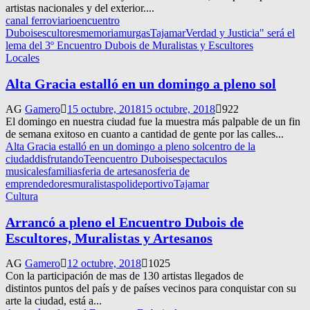
artistas nacionales y del exterior....
canal ferroviario
encuentro
Dubois
escultores
memoria
murgas
Tajamar
Verdad y Justicia" será el
lema del 3º Encuentro Dubois de Muralistas y Escultores
Locales
Alta Gracia estalló en un domingo a pleno sol
AG
Gamero
15 octubre, 2018
15 octubre, 2018
922
El domingo en nuestra ciudad fue la muestra más palpable de un fin
de semana exitoso en cuanto a cantidad de gente por las calles...
Alta Gracia estalló en un domingo a pleno sol
centro de la
ciudad
disfrutandoTe
encuentro Dubois
espectaculos
musicales
familias
feria de artesanos
feria de
emprendedores
muralistas
polideportivo
Tajamar
Cultura
Arrancó a pleno el Encuentro Dubois de
Escultores, Muralistas y Artesanos
AG
Gamero
12 octubre, 2018
1025
Con la participación de mas de 130 artistas llegados de
distintos puntos del país y de países vecinos para conquistar con su
arte la ciudad, está a...