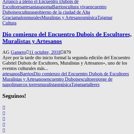
Arrancó a pleno el Encuentro Dubois de
Escultores
artesanias
asoma
Barrios
cultura viva
encuentro
Dubois
esculturas
gobierno de la ciudad de Alta
Gracia
malon
murales
Muralistas y Artesanos
música
Tajamar
Cultura
Dio comienzo del Encuentro Dubois de Escultores,
Muralistas y Artesanos
AG
Gamero
11 octubre, 2018
879
Ayer por la tarde dio inicio formal la segunda edición del Encuentro
Gabriel Dubois de Escultores, Muralistas y Artesanos», uno de los
eventos culturales más...
artesanos
Barrios
Dio comienzo del Encuentro Dubois de Escultores
Muralistas y Artesanos
encuentro Dubois
escultores
jorge de
napoli
marcos torres
muralistas
música
Tajamar
talleres
Seguinos!