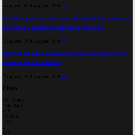
4 agosto, 2026
4 agosto, 2026
0
Cambios puertas adentro: el Hospital Illia refuerza
su equipo y apunta a mejorar la atención
3 agosto, 2026
3 agosto, 2026
0
Centros de salud locales impulsan acciones por la
Semana de la Lactancia
3 agosto, 2026
3 agosto, 2026
0
Clima
Alta Gracia
cielo claro
41%
4.3km/h
0%
10
°
C