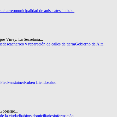
cacharreo
municipalidad de anisacate
salud
zika
e Virrey. La Secretaría...
ue
descacharreo y reparación de calles de tierra
Gobierno de Alta
Pieckenstainer
Rubén Liendo
salud
 Gobierno...
de la ciudad
hábitos domiciliarios
información