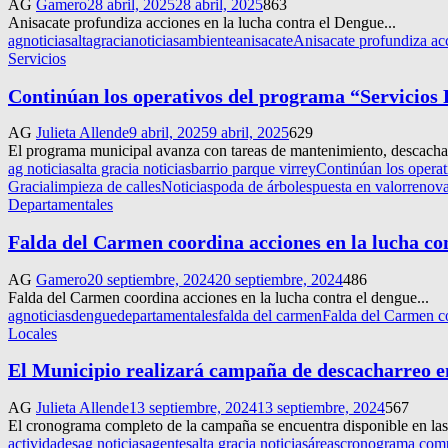
AG
Gamero
28 abril, 2025
28 abril, 2025
863
Anisacate profundiza acciones en la lucha contra el Dengue...
agnoticias
altagracianoticias
ambiente
anisacate
Anisacate profundiza ac
Servicios
Continúan los operativos del programa “Servicios 
AG
Julieta Allende
9 abril, 2025
9 abril, 2025
629
El programa municipal avanza con tareas de mantenimiento, descacharr
ag noticias
alta gracia noticias
barrio parque virrey
Continúan los operat
Gracia
limpieza de calles
Noticias
poda de árboles
puesta en valor
renova
Departamentales
Falda del Carmen coordina acciones en la lucha co
AG
Gamero
20 septiembre, 2024
20 septiembre, 2024
486
Falda del Carmen coordina acciones en la lucha contra el dengue...
agnoticias
dengue
departamentales
falda del carmen
Falda del Carmen co
Locales
El Municipio realizará campaña de descacharreo en
AG
Julieta Allende
13 septiembre, 2024
13 septiembre, 2024
567
El cronograma completo de la campaña se encuentra disponible en las r
actividades
ag noticias
agentes
alta gracia noticias
áreas
cronograma com