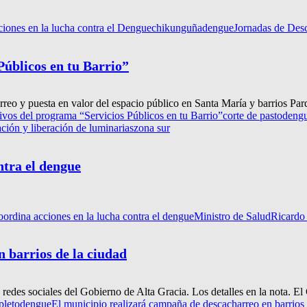
ciones en la lucha contra el Dengue
chikunguña
dengue
Jornadas de Des
Públicos en tu Barrio”
eo y puesta en valor del espacio público en Santa María y barrios Parqu
ivos del programa “Servicios Públicos en tu Barrio”
corte de pasto
deng
ción y liberación de luminarias
zona sur
ntra el dengue
ordina acciones en la lucha contra el dengue
Ministro de Salud
Ricardo 
 barrios de la ciudad
edes sociales del Gobierno de Alta Gracia. Los detalles en la nota. El
pleto
dengue
El municipio realizará campaña de descacharreo en barrios 