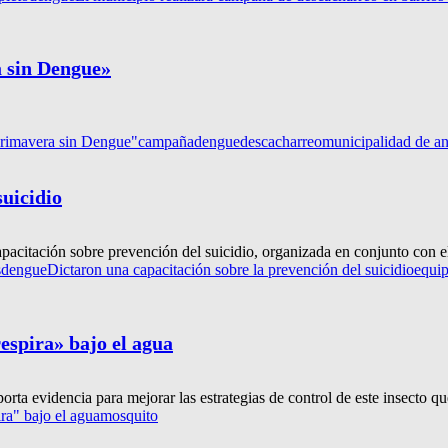
 sin Dengue»
Primavera sin Dengue"
campaña
dengue
descacharreo
municipalidad de an
suicidio
acitación sobre prevención del suicidio, organizada en conjunto con el H
s
dengue
Dictaron una capacitación sobre la prevención del suicidio
equip
espira» bajo el agua
rta evidencia para mejorar las estrategias de control de este insecto qu
ra" bajo el agua
mosquito