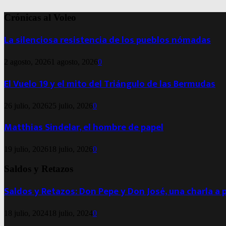
Crónicas al Voleo
La silenciosa resistencia de los pueblos nómadas
2 agosto, 2026
1 agosto, 2026
0
El Vuelo 19 y el mito del Triángulo de las Bermudas
26 julio, 2026
25 julio, 2026
0
Matthias Sindelar, el hombre de papel
19 julio, 2026
18 julio, 2026
0
Saldos y Retazos
Saldos y Retazos: Don Pepe y Don José, una charla a 
18 julio, 2024
18 julio, 2024
0