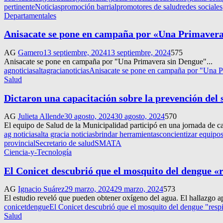
pertinente
Noticias
promoción barrial
promotores de salud
redes sociales
Departamentales
Anisacate se pone en campaña por «Una Primavera
AG
Gamero
13 septiembre, 2024
13 septiembre, 2024
575
Anisacate se pone en campaña por "Una Primavera sin Dengue"...
agnoticias
altagracianoticias
Anisacate se pone en campaña por "Una 
Salud
Dictaron una capacitación sobre la prevención del 
AG
Julieta Allende
30 agosto, 2024
30 agosto, 2024
570
El equipo de Salud de la Municipalidad participó en una jornada de cap
ag noticias
alta gracia noticias
brindar herramientas
concientizar equipo
provincial
Secretario de salud
SMATA
Ciencia-y-Tecnología
El Conicet descubrió que el mosquito del dengue «r
AG
Ignacio Suárez
29 marzo, 2024
29 marzo, 2024
573
El estudio reveló que pueden obtener oxígeno del agua. El hallazgo apo
conicet
dengue
El Conicet descubrió que el mosquito del dengue "respi
Salud