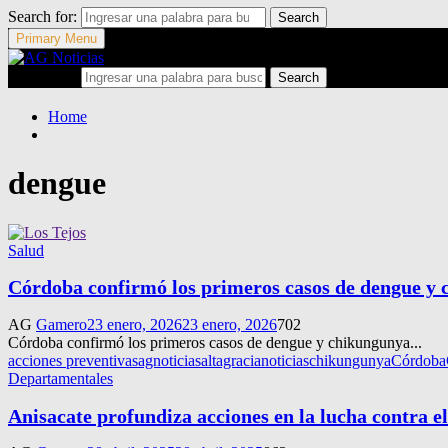
Search for:
Search
Primary Menu
Search for:
Search
Home
dengue
Salud
Córdoba confirmó los primeros casos de dengue y
AG
Gamero
23 enero, 2026
23 enero, 2026
702
Córdoba confirmó los primeros casos de dengue y chikungunya...
acciones preventivas
agnoticias
altagracianoticias
chikungunya
Córdoba
Departamentales
Anisacate profundiza acciones en la lucha contra e