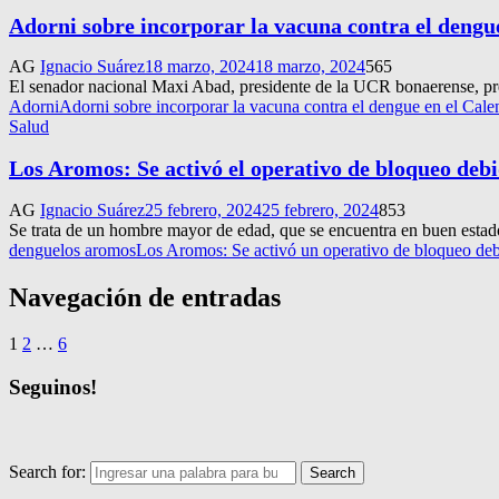
Adorni sobre incorporar la vacuna contra el dengu
AG
Ignacio Suárez
18 marzo, 2024
18 marzo, 2024
565
El senador nacional Maxi Abad, presidente de la UCR bonaerense, pr
Adorni
Adorni sobre incorporar la vacuna contra el dengue en el Cal
Salud
Los Aromos: Se activó el operativo de bloqueo deb
AG
Ignacio Suárez
25 febrero, 2024
25 febrero, 2024
853
Se trata de un hombre mayor de edad, que se encuentra en buen estado
dengue
los aromos
Los Aromos: Se activó un operativo de bloqueo de
Navegación de entradas
1
2
…
6
Seguinos!
Search for:
Search