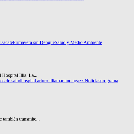
isacate
Primavera sin Dengue
Salud y Medio Ambiente
ospital Illia. La...
os de salud
hospital arturo illia
mariano agazzi
Noticias
programa
e también transmite...