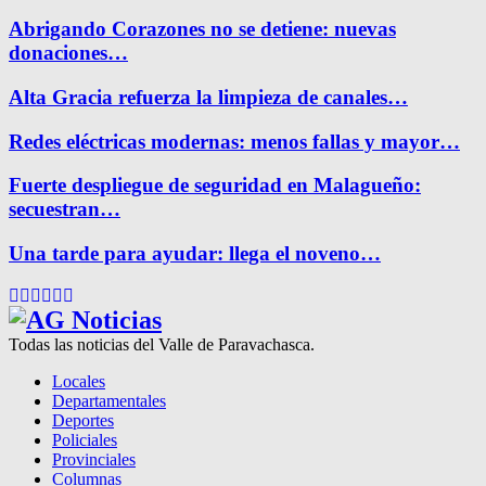
Abrigando Corazones no se detiene: nuevas
donaciones…
Alta Gracia refuerza la limpieza de canales…
Redes eléctricas modernas: menos fallas y mayor…
Fuerte despliegue de seguridad en Malagueño:
secuestran…
Una tarde para ayudar: llega el noveno…
Facebook
Twitter
Instagram
Pinterest
Google
Youtube
Todas las noticias del Valle de Paravachasca.
Locales
Departamentales
Deportes
Policiales
Provinciales
Columnas