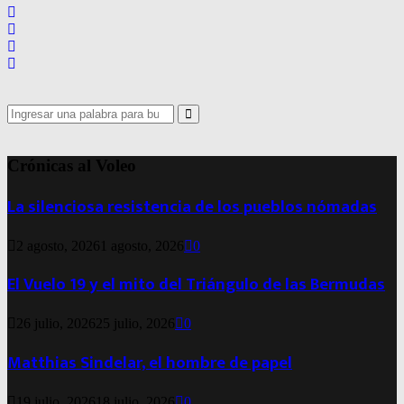
Search
for:
Search
Crónicas al Voleo
La silenciosa resistencia de los pueblos nómadas
2 agosto, 2026
1 agosto, 2026
0
El Vuelo 19 y el mito del Triángulo de las Bermudas
26 julio, 2026
25 julio, 2026
0
Matthias Sindelar, el hombre de papel
19 julio, 2026
18 julio, 2026
0