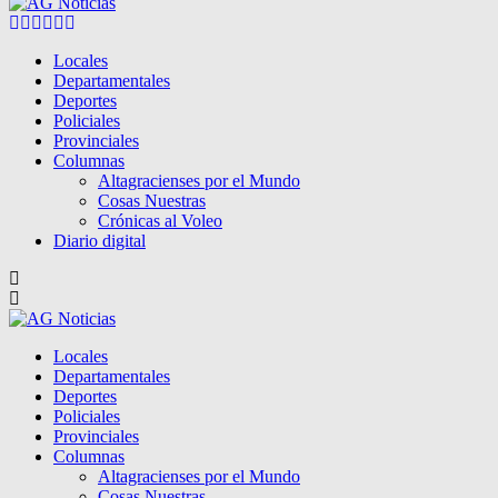
Facebook
Twitter
Instagram
Pinterest
Google
Youtube
Locales
Departamentales
Deportes
Policiales
Provinciales
Columnas
Altagracienses por el Mundo
Cosas Nuestras
Crónicas al Voleo
Diario digital
Locales
Departamentales
Deportes
Policiales
Provinciales
Columnas
Altagracienses por el Mundo
Cosas Nuestras