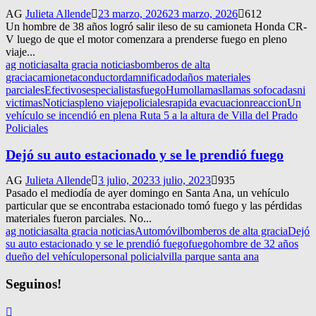
AG
Julieta Allende
23 marzo, 2026
23 marzo, 2026
612
Un hombre de 38 años logró salir ileso de su camioneta Honda CR-
V luego de que el motor comenzara a prenderse fuego en pleno
viaje...
ag noticias
alta gracia noticias
bomberos de alta
gracia
camioneta
conductor
damnificado
daños materiales
parciales
Efectivos
especialistas
fuego
Humo
llamas
llamas sofocadas
ni
victimas
Noticias
pleno viaje
policiales
rapida evacuacion
reaccion
Un
vehículo se incendió en plena Ruta 5 a la altura de Villa del Prado
Policiales
Dejó su auto estacionado y se le prendió fuego
AG
Julieta Allende
3 julio, 2023
3 julio, 2023
935
Pasado el mediodía de ayer domingo en Santa Ana, un vehículo
particular que se encontraba estacionado tomó fuego y las pérdidas
materiales fueron parciales. No...
ag noticias
alta gracia noticias
Automóvil
bomberos de alta gracia
Dejó
su auto estacionado y se le prendió fuego
fuego
hombre de 32 años
dueño del vehículo
personal policial
villa parque santa ana
Seguinos!