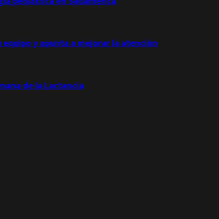
ogía pediátrica en Sudamérica
u equipo y apunta a mejorar la atención
emana de la Lactancia