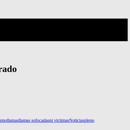
Prado
umo
llamas
llamas sofocadas
ni victimas
Noticias
pleno