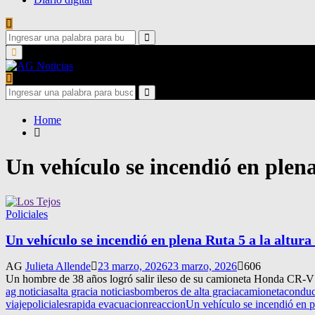
Search
for:
Search
Primary
Menu
Search
for:
Search
Home
Un vehículo se incendió en plena
Policiales
Un vehículo se incendió en plena Ruta 5 a la altura
AG
Julieta Allende
23 marzo, 2026
23 marzo, 2026
606
Un hombre de 38 años logró salir ileso de su camioneta Honda CR-V l
ag noticias
alta gracia noticias
bomberos de alta gracia
camioneta
conduc
viaje
policiales
rapida evacuacion
reaccion
Un vehículo se incendió en pl