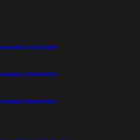
puro mate y torta frita
con grapa y chismecitos
 se pasan chismecitos