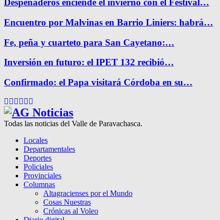
Despeñaderos enciende el invierno con el Festival…
Encuentro por Malvinas en Barrio Liniers: habrá…
Fe, peña y cuarteto para San Cayetano:…
Inversión en futuro: el IPET 132 recibió…
Confirmado: el Papa visitará Córdoba en su…
Facebook
Twitter
Instagram
Pinterest
Google
Youtube
Todas las noticias del Valle de Paravachasca.
Locales
Departamentales
Deportes
Policiales
Provinciales
Columnas
Altagracienses por el Mundo
Cosas Nuestras
Crónicas al Voleo
Diario digital