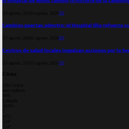
El Hospital de Niños cambió la historia de la cardiol
4 agosto, 2026
4 agosto, 2026
0
Cambios puertas adentro: el Hospital Illia refuerza s
3 agosto, 2026
3 agosto, 2026
0
Centros de salud locales impulsan acciones por la S
3 agosto, 2026
3 agosto, 2026
0
Clima
Alta Gracia
muy nuboso
94%
2.4km/h
64%
16
°
C
16
°
16
°