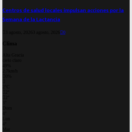
Centros de salud locales impulsan acciones por la
Semana de la Lactancia
3 agosto, 2026
3 agosto, 2026
0
Clima
Alta Gracia
cielo claro
49%
2.7km/h
0%
2
°
C
2
°
2
°
3
°
Dom
4
°
Lun
4
°
Mar