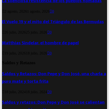
La silenciosa resistencia de los pueblos nómadas
2 agosto, 2026
1 agosto, 2026
0
El Vuelo 19 y el mito del Triángulo de las Bermudas
26 julio, 2026
25 julio, 2026
0
Matthias Sindelar, el hombre de papel
19 julio, 2026
18 julio, 2026
0
Saldos y Retazos
Saldos y Retazos: Don Pepe y Don José, una charla a
puro mate y torta frita
18 julio, 2024
18 julio, 2024
0
Saldos y retazos: Don Pepe y Don José se calientan