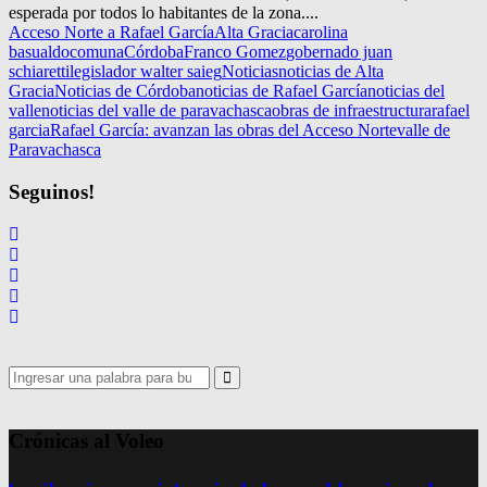
esperada por todos lo habitantes de la zona....
Acceso Norte a Rafael García
Alta Gracia
carolina
basualdo
comuna
Córdoba
Franco Gomez
gobernado juan
schiaretti
legislador walter saieg
Noticias
noticias de Alta
Gracia
Noticias de Córdoba
noticias de Rafael García
noticias del
valle
noticias del valle de paravachasca
obras de infraestructura
rafael
garcia
Rafael García: avanzan las obras del Acceso Norte
valle de
Paravachasca
Seguinos!
Search
for:
Search
Crónicas al Voleo