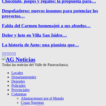
Chocolate, juegos y regalos: la propuesta para…
Despeñaderos: nuevos insumos para potenciar los
proyectos…
Falda del Carmen homenajeó a sus abuelos…
Dolor y luto en Villa San Isidro…
La historia de Anto: una pianista que…
Facebook
Twitter
Instagram
Pinterest
Google
Youtube
Todas las noticias del Valle de Paravachasca.
Locales
Departamentales
Deportes
Policiales
Provinciales
Columnas
Altagracienses por el Mundo
Cosas Nuestras