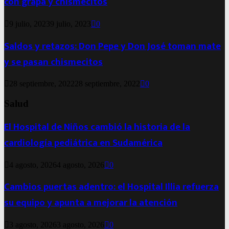
con grapa y chismecitos
9 julio, 2023
9 julio, 2023
0
Saldos y retazos: Don Pepe y Don José toman mate
y se pasan chismecitos
28 septiembre, 2022
28 septiembre, 2022
0
Salud
El Hospital de Niños cambió la historia de la
cardiología pediátrica en Sudamérica
4 agosto, 2026
4 agosto, 2026
0
Cambios puertas adentro: el Hospital Illia refuerza
su equipo y apunta a mejorar la atención
3 agosto, 2026
3 agosto, 2026
0