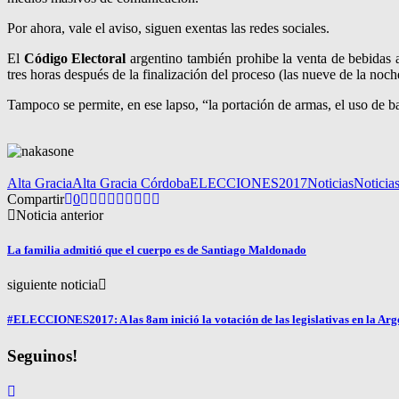
Por ahora, vale el aviso, siguen exentas las redes sociales.
El
Código Electoral
argentino también prohibe la venta de bebidas a
tres horas después de la finalización del proceso (las nueve de la noc
Tampoco se permite, en ese lapso, “la portación de armas, el uso de ban
Alta Gracia
Alta Gracia Córdoba
ELECCIONES2017
Noticias
Noticia
Compartir
0
Noticia anterior
La familia admitió que el cuerpo es de Santiago Maldonado
siguiente noticia
#ELECCIONES2017: A las 8am inició la votación de las legislativas en la Arg
Seguinos!