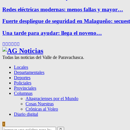
Redes eléctricas modernas: menos fallas y mayor…
Fuerte despliegue de seguridad en Malagueño: secue
Una tarde para ayudar: llega el noveno…
Facebook
Twitter
Instagram
Pinterest
Google
Youtube
Todas las noticias del Valle de Paravachasca.
Locales
Departamentales
Deportes
Policiales
Provinciales
Columnas
Altagracienses por el Mundo
Cosas Nuestras
Crónicas al Voleo
Diario digital
Search