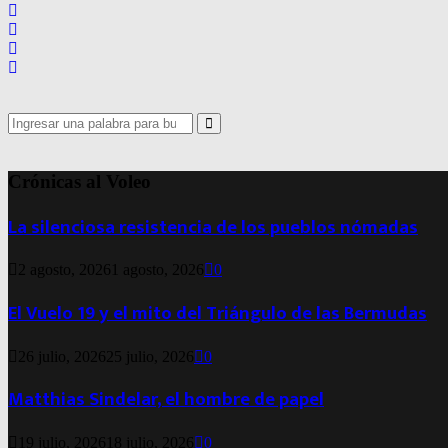
Search
for:
Search
Crónicas al Voleo
La silenciosa resistencia de los pueblos nómadas
2 agosto, 2026
1 agosto, 2026
0
El Vuelo 19 y el mito del Triángulo de las Bermudas
26 julio, 2026
25 julio, 2026
0
Matthias Sindelar, el hombre de papel
19 julio, 2026
18 julio, 2026
0