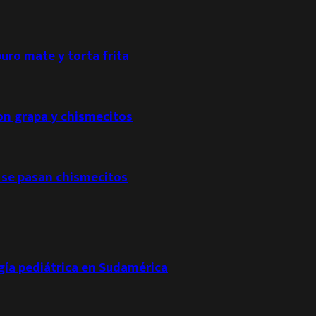
puro mate y torta frita
con grapa y chismecitos
 se pasan chismecitos
ogía pediátrica en Sudamérica