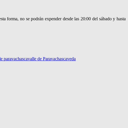
esta forma, no se podrán expender desde las 20:00 del sábado y hasta
 de paravachasca
valle de Paravachasca
veda