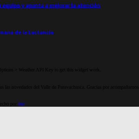
u equipo y apunta a mejorar la atención
emana de la Lactancia
Options > Weather API Key to get this widget work.
todas las novedades del Valle de Paravachasca. Gracias por acompañarnos
Hecho por
lma