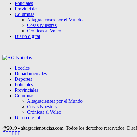
Policiales
Provinciales
Columnas
Altagracienses por el Mundo
Cosas Nuestras
Crónicas al Voleo
Diario digital
Locales
Departamentales
Deportes
Policiales
Provinciales
Columnas
Altagracienses por el Mundo
Cosas Nuestras
Crónicas al Voleo
Diario digital
@2019 - altagracianoticias.com. Todos los derechos reservados. Dis
Facebook
Twitter
Instagram
Pinterest
Google
Youtube