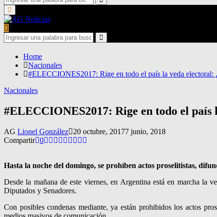
for:
Search
Primary
Menu
Search
for:
Search
Home
Nacionales
#ELECCIONES2017: Rige en todo el país la veda electoral: ¿
Nacionales
#ELECCIONES2017: Rige en todo el país la
AG
Lionel González
20 octubre, 2017
7 junio, 2018
Compartir
0
Hasta la noche del domingo, se prohíben actos proselitistas, difun
Desde la mañana de este viernes, en Argentina está en marcha la ved
Diputados y Senadores.
Con posibles condenas mediante, ya están prohibidos los actos prose
medios masivos de comunicación.