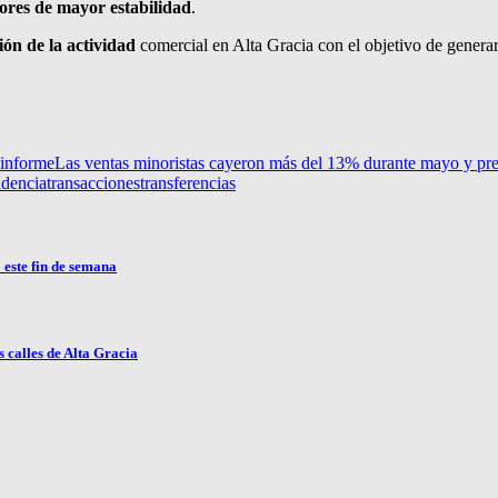
ores de mayor estabilidad
.
ón de la actividad
comercial en Alta Gracia con el objetivo de generar 
informe
Las ventas minoristas cayeron más del 13% durante mayo y pr
ndencia
transacciones
transferencias
 este fin de semana
 calles de Alta Gracia