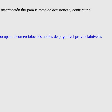
información útil para la toma de decisiones y contribuir al
eocupan al comercio
locales
medios de pago
nivel provincial
niveles