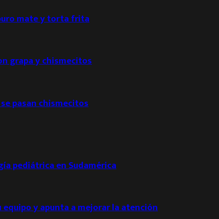
puro mate y torta frita
con grapa y chismecitos
 se pasan chismecitos
ogía pediátrica en Sudamérica
u equipo y apunta a mejorar la atención