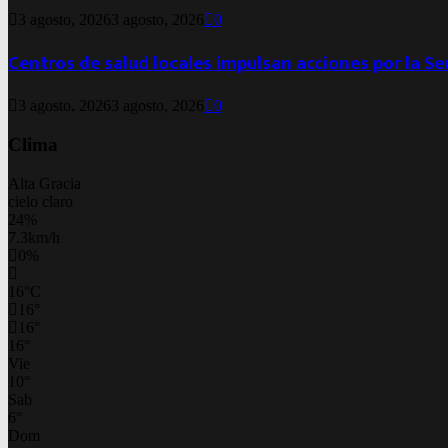
3 agosto, 2026
3 agosto, 2026
0
Centros de salud locales impulsan acciones por la S
3 agosto, 2026
3 agosto, 2026
0
Clima
Alta Gracia
cielo claro
24%
7.3km/h
0%
16
°
C
16
°
16
°
16
°
Vie
10
°
Sab
6
°
Dom