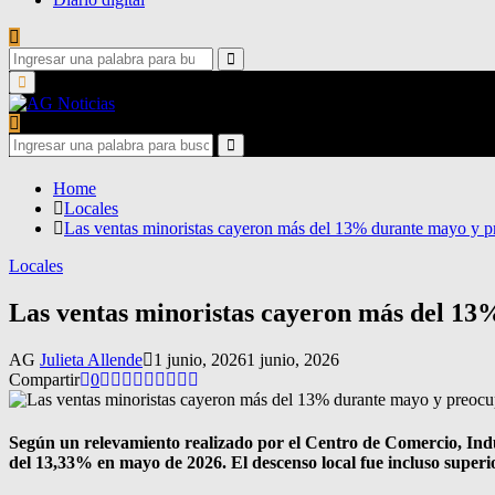
Search
for:
Search
Primary
Menu
Search
for:
Search
Home
Locales
Las ventas minoristas cayeron más del 13% durante mayo y p
Locales
Las ventas minoristas cayeron más del 13
AG
Julieta Allende
1 junio, 2026
1 junio, 2026
Compartir
0
Según un relevamiento realizado por el Centro de Comercio, Ind
del 13,33% en mayo de 2026. El descenso local fue incluso superio