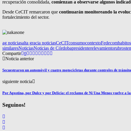
recuperación consolidada,
comienzan a observarse algunos indicad
Desde CeCIT remarcaron que
continuarán monitoreando la evoluci
fortalecimiento del sector.
ag noticias
alta gracia noticias
CeCIT
consumo
contexto
Fedecom
habitos
similares
Noticias
Noticias de Córdoba
presidente
relevamiento
rubros
te
Compartir
0
Noticia anterior
Secuestraron un automóvil y cuatro motocicletas durante controles de tránsito
siguiente noticia
Por Agostina, por Dulce y por Delicia: el reclamo de Ni Una Menos vuelve a las
Seguinos!