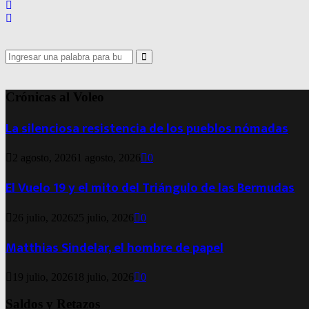
Search
for:
Search
Crónicas al Voleo
La silenciosa resistencia de los pueblos nómadas
2 agosto, 2026
1 agosto, 2026
0
El Vuelo 19 y el mito del Triángulo de las Bermudas
26 julio, 2026
25 julio, 2026
0
Matthias Sindelar, el hombre de papel
19 julio, 2026
18 julio, 2026
0
Saldos y Retazos