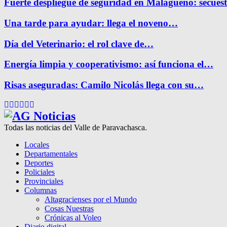
Fuerte despliegue de seguridad en Malagueño: secue
Una tarde para ayudar: llega el noveno…
Día del Veterinario: el rol clave de…
Energía limpia y cooperativismo: así funciona el…
Risas aseguradas: Camilo Nicolás llega con su…
Facebook
Twitter
Instagram
Pinterest
Google
Youtube
Todas las noticias del Valle de Paravachasca.
Locales
Departamentales
Deportes
Policiales
Provinciales
Columnas
Altagracienses por el Mundo
Cosas Nuestras
Crónicas al Voleo
Diario digital