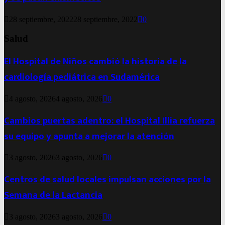
28 septiembre, 2022
28 septiembre, 2022
0
Salud
El Hospital de Niños cambió la historia de la
cardiología pediátrica en Sudamérica
4 agosto, 2026
4 agosto, 2026
0
Cambios puertas adentro: el Hospital Illia refuerza
su equipo y apunta a mejorar la atención
3 agosto, 2026
3 agosto, 2026
0
Centros de salud locales impulsan acciones por la
Semana de la Lactancia
3 agosto, 2026
3 agosto, 2026
0