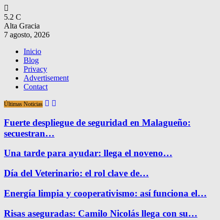
5.2
C
Alta Gracia
7 agosto, 2026
Inicio
Blog
Privacy
Advertisement
Contact
Últimas Noticias
Fuerte despliegue de seguridad en Malagueño:
secuestran…
Una tarde para ayudar: llega el noveno…
Día del Veterinario: el rol clave de…
Energía limpia y cooperativismo: así funciona el…
Risas aseguradas: Camilo Nicolás llega con su…