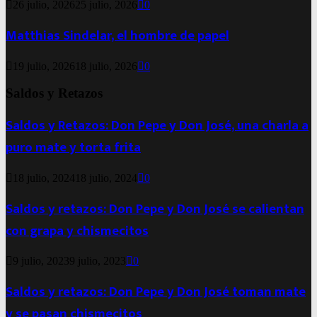
26 julio, 2026
25 julio, 2026
0
Matthias Sindelar, el hombre de papel
19 julio, 2026
18 julio, 2026
0
Saldos y Retazos
Saldos y Retazos: Don Pepe y Don José, una charla a
puro mate y torta frita
18 julio, 2024
18 julio, 2024
0
Saldos y retazos: Don Pepe y Don José se calientan
con grapa y chismecitos
9 julio, 2023
9 julio, 2023
0
Saldos y retazos: Don Pepe y Don José toman mate
y se pasan chismecitos