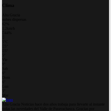
Clima
Alta Gracia
nubes dispersas
62%
1.2km/h
44%
5
°
C
5
°
5
°
5
°
Vie
9
°
Sab
6
°
Dom
6
°
Lun
5
°
Mar
Alta Gracia Noticias hace dos años trabaja para llevarte al instante
todas las novedades del Valle de Paravachasca. Gracias por