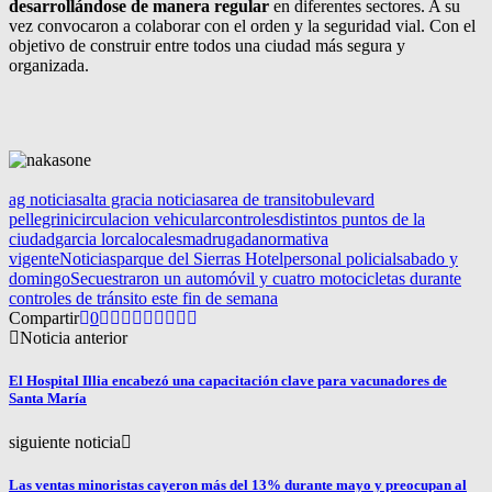
desarrollándose de manera regular
en diferentes sectores. A su
vez convocaron a colaborar con el orden y la seguridad vial. Con el
objetivo de construir entre todos una ciudad más segura y
organizada.
ag noticias
alta gracia noticias
area de transito
bulevard
pellegrini
circulacion vehicular
controles
distintos puntos de la
ciudad
garcia lorca
locales
madrugada
normativa
vigente
Noticias
parque del Sierras Hotel
personal policial
sabado y
domingo
Secuestraron un automóvil y cuatro motocicletas durante
controles de tránsito este fin de semana
Compartir
0
Noticia anterior
El Hospital Illia encabezó una capacitación clave para vacunadores de
Santa María
siguiente noticia
Las ventas minoristas cayeron más del 13% durante mayo y preocupan al