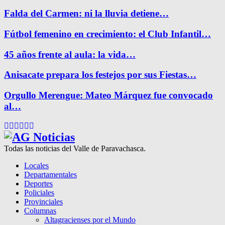
Falda del Carmen: ni la lluvia detiene…
Fútbol femenino en crecimiento: el Club Infantil…
45 años frente al aula: la vida…
Anisacate prepara los festejos por sus Fiestas…
Orgullo Merengue: Mateo Márquez fue convocado
al…
Facebook
Twitter
Instagram
Pinterest
Google
Youtube
Todas las noticias del Valle de Paravachasca.
Locales
Departamentales
Deportes
Policiales
Provinciales
Columnas
Altagracienses por el Mundo