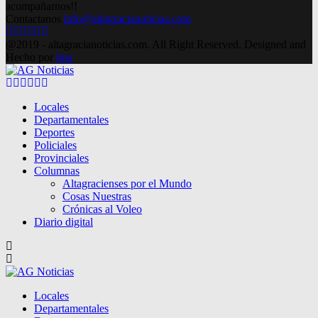
acompañarnos!!
Contactanos
info@altagracianoticias.com
Facebook
Twitter
Instagram
Pinterest
Google
Youtube
@2019 - altagracianoticias.com. All Right Reserved. Designed and
Hecho por
lma
Facebook
Twitter
Instagram
Pinterest
Google
Youtube
Locales
Departamentales
Deportes
Policiales
Provinciales
Columnas
Altagracienses por el Mundo
Cosas Nuestras
Crónicas al Voleo
Diario digital
Locales
Departamentales