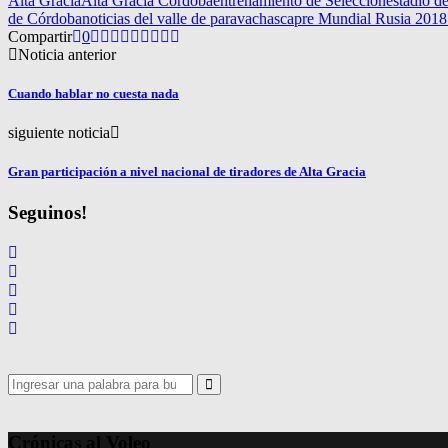
Alta Gracia
Alta Gracia Córdoba
entrenamiento de Selección
estadio d
de Córdoba
noticias del valle de paravachasca
pre Mundial Rusia 2018
Compartir
0
Noticia anterior
Cuando hablar no cuesta nada
siguiente noticia
Gran participación a nivel nacional de tiradores de Alta Gracia
Seguinos!
Search
for:
Search
Crónicas al Voleo