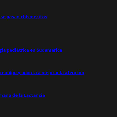
 se pasan chismecitos
ogía pediátrica en Sudamérica
u equipo y apunta a mejorar la atención
emana de la Lactancia