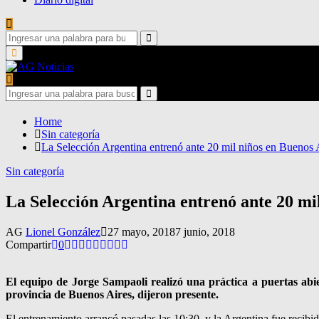
Search
for:
Search
Primary
Menu
Search
for:
Search
Home
Sin categoría
La Selección Argentina entrenó ante 20 mil niños en Buenos 
Sin categoría
La Selección Argentina entrenó ante 20 mi
AG
Lionel González
27 mayo, 2018
7 junio, 2018
Compartir
0
El equipo de Jorge Sampaoli realizó una práctica a puertas abi
provincia de Buenos Aires, dijeron presente.
El entrenamiento arrancó pasadas las 10:30, y la Argentina fue recibid