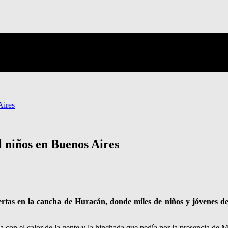
Aires
l niños en Buenos Aires
ertas en la cancha de Huracán, donde miles de niños y jóvenes de 
a con el calor de la gente y la hinchada que pedía por la presencia de M