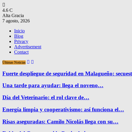
4.6
C
Alta Gracia
7 agosto, 2026
Inicio
Blog
Privacy
Advertisement
Contact
Últimas Noticias
Fuerte despliegue de seguridad en Malagueño: secue
Una tarde para ayudar: llega el noveno…
Día del Veterinario: el rol clave de…
Energía limpia y cooperativismo: así funciona el…
Risas aseguradas: Camilo Nicolás llega con su…