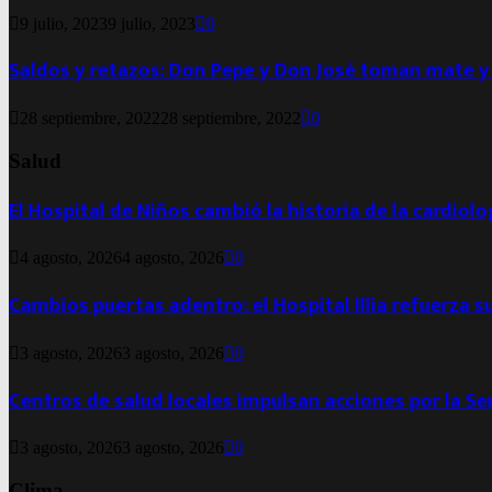
9 julio, 2023
9 julio, 2023
0
Saldos y retazos: Don Pepe y Don José toman mate y
28 septiembre, 2022
28 septiembre, 2022
0
Salud
El Hospital de Niños cambió la historia de la cardiol
4 agosto, 2026
4 agosto, 2026
0
Cambios puertas adentro: el Hospital Illia refuerza s
3 agosto, 2026
3 agosto, 2026
0
Centros de salud locales impulsan acciones por la S
3 agosto, 2026
3 agosto, 2026
0
Clima