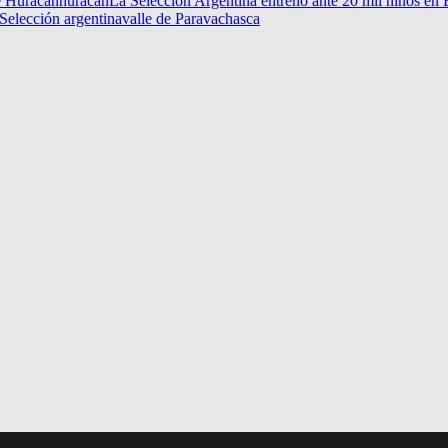
e Huracán
huracan
La Selección Argentina entrenó ante 20 mil niños en
Selección argentina
valle de Paravachasca