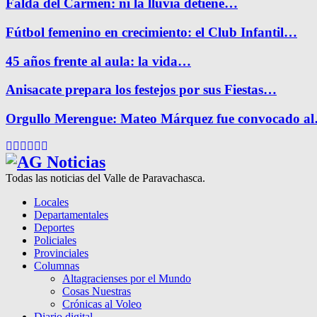
Falda del Carmen: ni la lluvia detiene…
Fútbol femenino en crecimiento: el Club Infantil…
45 años frente al aula: la vida…
Anisacate prepara los festejos por sus Fiestas…
Orgullo Merengue: Mateo Márquez fue convocado a
Facebook
Twitter
Instagram
Pinterest
Google
Youtube
Todas las noticias del Valle de Paravachasca.
Locales
Departamentales
Deportes
Policiales
Provinciales
Columnas
Altagracienses por el Mundo
Cosas Nuestras
Crónicas al Voleo
Diario digital