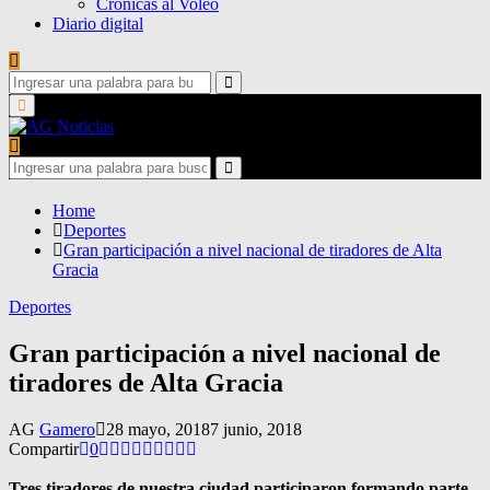
Crónicas al Voleo
Diario digital
Search
for:
Search
Primary
Menu
Search
for:
Search
Home
Deportes
Gran participación a nivel nacional de tiradores de Alta
Gracia
Deportes
Gran participación a nivel nacional de
tiradores de Alta Gracia
AG
Gamero
28 mayo, 2018
7 junio, 2018
Compartir
0
Tres tiradores de nuestra ciudad participaron formando parte