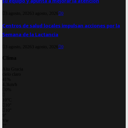
su equipo y apunta a mejorar la atención
3 agosto, 2026
3 agosto, 2026
0
Centros de salud locales impulsan acciones por la
Semana de la Lactancia
3 agosto, 2026
3 agosto, 2026
0
Clima
Alta Gracia
cielo claro
41%
4.3km/h
0%
10
°
C
10
°
10
°
9
°
Vie
7
°