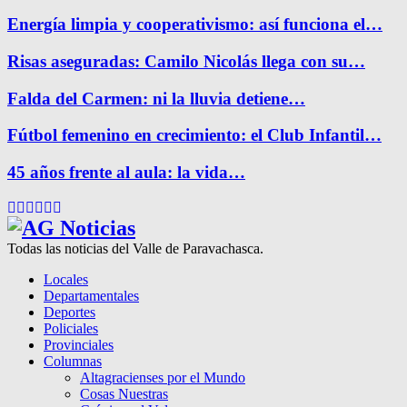
Energía limpia y cooperativismo: así funciona el…
Risas aseguradas: Camilo Nicolás llega con su…
Falda del Carmen: ni la lluvia detiene…
Fútbol femenino en crecimiento: el Club Infantil…
45 años frente al aula: la vida…
Facebook
Twitter
Instagram
Pinterest
Google
Youtube
Todas las noticias del Valle de Paravachasca.
Locales
Departamentales
Deportes
Policiales
Provinciales
Columnas
Altagracienses por el Mundo
Cosas Nuestras