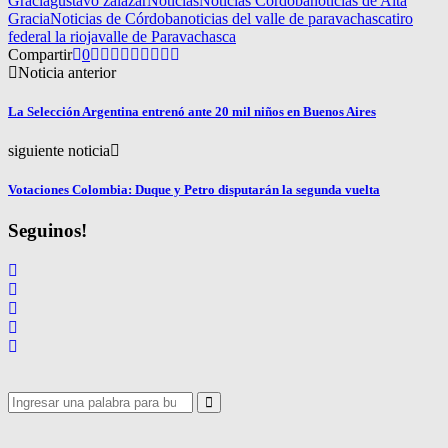
Gracia
gustavo zalazar
Noticias
Noticias Córdoba
noticias de Alta
Gracia
Noticias de Córdoba
noticias del valle de paravachasca
tiro
federal la rioja
valle de Paravachasca
Compartir
0
Noticia anterior
La Selección Argentina entrenó ante 20 mil niños en Buenos Aires
siguiente noticia
Votaciones Colombia: Duque y Petro disputarán la segunda vuelta
Seguinos!
Search
for:
Search