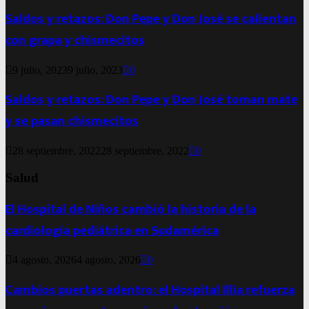
Saldos y retazos: Don Pepe y Don José se calientan
con grapa y chismecitos
9 julio, 2023
9 julio, 2023
0
Saldos y retazos: Don Pepe y Don José toman mate
y se pasan chismecitos
28 septiembre, 2022
28 septiembre, 2022
0
Salud
El Hospital de Niños cambió la historia de la
cardiología pediátrica en Sudamérica
4 agosto, 2026
4 agosto, 2026
0
Cambios puertas adentro: el Hospital Illia refuerza